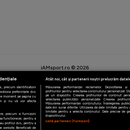
iAMsport.ro © 2026
de confidentialitate
Politica de utilizare Cookies
Cine suntem
Co
dențiale
Atât noi, cât și partenerii noștri prelucrăm datel
., precum identificatorii
Măsurarea performanței reclamelor. Dezvoltarea și îm
profilurilor pentru selectarea conținutului personalizat. St
estiona preferințele dvs.
pe un dispozitiv. Crearea profilurilor de conținut person
orice moment pe pagina cu
selectarea publicității personalizate. Crearea profilur
ștri și nu vă vor afecta
Măsurarea performanței conținutului. Înțelegerea public
date din surse diferite. Utilizarea de date limitate pentru a
limitate pentru a selecta conținutul. Date precise de geo
ere, precum si furnizorii
dispozitivului.
 sa functioneze, pentru a
Listă parteneri (furnizori)
au profilul dvs., pentru a
 pe website. Beneficiati de