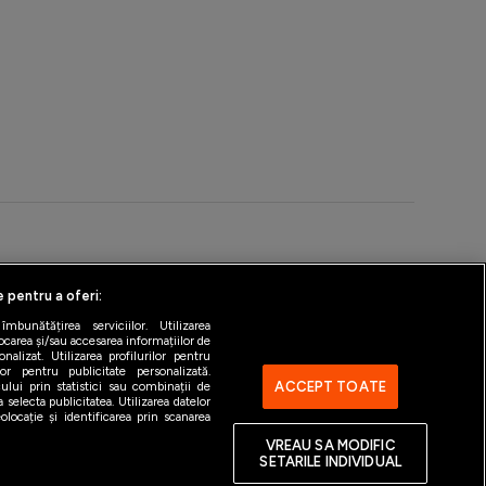
ntact
Gestionați preferințele
e pentru a oferi:
bunătățirea serviciilor. Utilizarea
ocarea și/sau accesarea informațiilor de
alizat. Utilizarea profilurilor pentru
ilor pentru publicitate personalizată.
ACCEPT TOATE
ului prin statistici sau combinații de
 selecta publicitatea. Utilizarea datelor
locație și identificarea prin scanarea
VREAU SA MODIFIC
SETARILE INDIVIDUAL