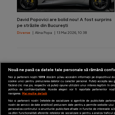
David Popovici are bolid nou! A fost surprins
pe străzile din București
Diverse
| Alina Popa | 13 Mai 2026, 10:38
Termeni şi condiţii
Politica 
Nouă ne pasă ca datele tale personale să rămână confi
Noi și partenerii noștri
1019
stocăm și/sau accesăm informații pe dispozitivul dvs
cookie unici pentru prelucrarea datelor cu caracter personal. Puteți accepta sau g
făcând clic mai jos, respectiv vă puteți opune utilizării unui interes legitim în 
politica de confidențialitate. Aceste alegeri vor fi raportate partenerilor no
navigarea.
Mai multe detalii
Noi si partenerii nostri (retelele de socializare si agentiile de publicitate parten
nostri de servicii de date analitice) prelucram date pentru a permite website-ului
personaliza continutul si anunturile publicitare afisate in functie de interesele si/s
va oferi functionalitati aferente retelelor de socializare si pentru a analiza traficul