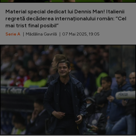
Special
Material special dedicat lui Dennis Man! Italienii
regretă decăderea internaționalului român: ”Cel
Diverse
mai trist final posibil”
Inedit
Serie A
| Mădălina Gavrilă | 07 Mai 2025, 19:05
Clasamente
Champions League
Europa League
Conference League
CM 2026
Premier League
LaLiga