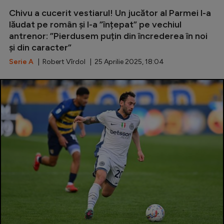
Chivu a cucerit vestiarul! Un jucător al Parmei l-a
Serie A
lăudat pe român și l-a ”înțepat” pe vechiul
Bundesliga
antrenor: ”Pierdusem puțin din încrederea în noi
și din caracter”
Ligue 1
Serie A
| Robert Vîrdol | 25 Aprilie 2025, 18:04
Campionate
Starurile fotbalului
EURO 2024
Stranieri
Clasamente
Tenis
Handbal