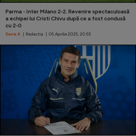
Natație
Parma - Inter Milano 2-2. Revenire spectaculoasă
Formula 1
a echipei lui Cristi Chivu după ce a fost condusă
cu 2-0
Gimnastică
Serie A
| Redactia | 05 Aprilie 2025, 20:55
Auto
Rugby
Ciclism
Alte sporturi
JO 2024
JO 2026