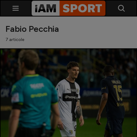
Fabio Pecchia
7 articole
SuperLiga
Liga 2
Cupa României
Echipa Națională
U21
Fotbal feminin