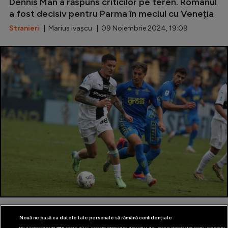
Dennis Man a răspuns criticilor pe teren. Românul
a fost decisiv pentru Parma în meciul cu Veneția
Stranieri
| Marius Ivașcu | 09 Noiembrie 2024, 19:09
De ce a fost schimbat la pauză Dennis Man?
Nouă ne pasă ca datele tale personale să rămână confidențiale
Antrenorul Parmei a explicat întreaga situație