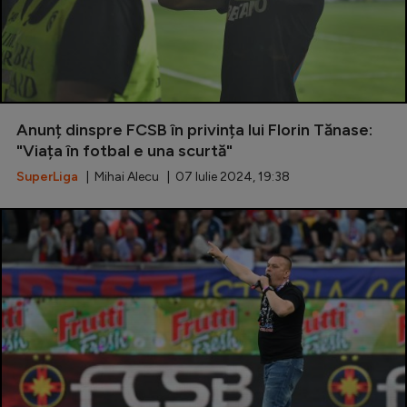
Anunț dinspre FCSB în privința lui Florin Tănase:
"Viața în fotbal e una scurtă"
SuperLiga
| Mihai Alecu | 07 Iulie 2024, 19:38