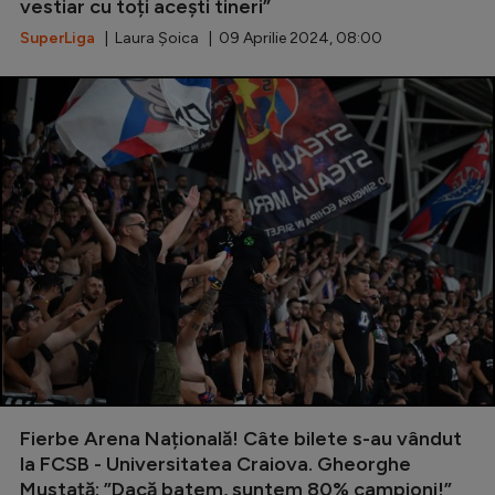
vestiar cu toți aceşti tineri”
SuperLiga
| Laura Șoica | 09 Aprilie 2024, 08:00
Fierbe Arena Națională! Câte bilete s-au vândut
la FCSB - Universitatea Craiova. Gheorghe
Mustață: ”Dacă batem, suntem 80% campioni!”