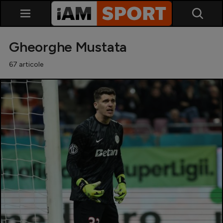
Gheorghe Mustata
67 articole
SuperLiga
Liga 2
Cupa României
Echipa Națională
U21
Fotbal feminin