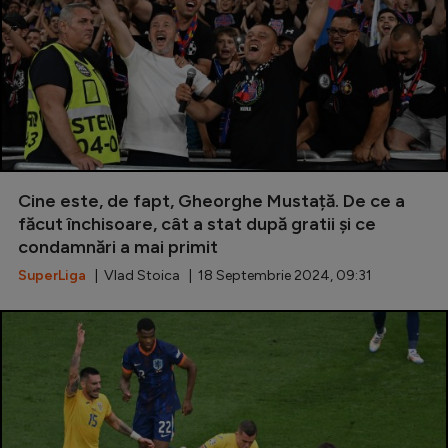
Cine este, de fapt, Gheorghe Mustață. De ce a
făcut închisoare, cât a stat după gratii și ce
condamnări a mai primit
SuperLiga
| Vlad Stoica | 18 Septembrie 2024, 09:31