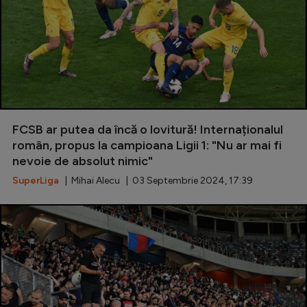
FCSB ar putea da încă o lovitură! Internaționalul
român, propus la campioana Ligii 1: "Nu ar mai fi
nevoie de absolut nimic"
SuperLiga
| Mihai Alecu | 03 Septembrie 2024, 17:39