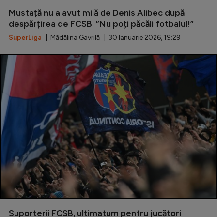
Mustață nu a avut milă de Denis Alibec după
Serie A
despărțirea de FCSB: ”Nu poți păcăli fotbalul!”
Bundesliga
SuperLiga
| Mădălina Gavrilă | 30 Ianuarie 2026, 19:29
Ligue 1
Campionate
Starurile fotbalului
EURO 2024
Stranieri
Clasamente
Tenis
Handbal
Suporterii FCSB, ultimatum pentru jucători