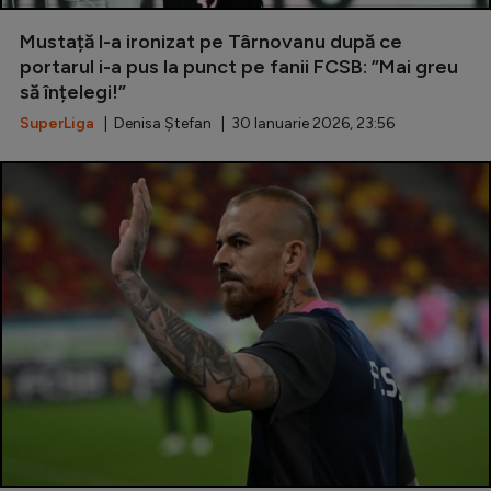
Special
Mustață l-a ironizat pe Târnovanu după ce
portarul i-a pus la punct pe fanii FCSB: ”Mai greu
Diverse
să înțelegi!”
Inedit
SuperLiga
| Denisa Ștefan | 30 Ianuarie 2026, 23:56
Clasamente
Champions League
Europa League
Conference League
CM 2026
Premier League
LaLiga