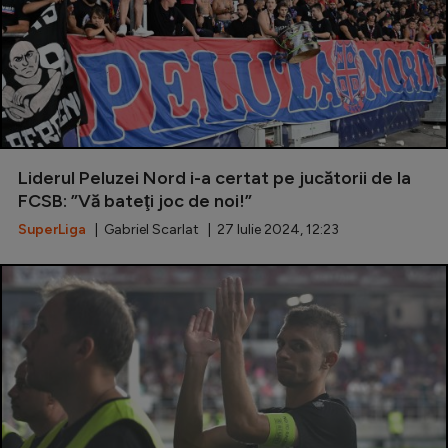
Liderul Peluzei Nord i-a certat pe jucătorii de la
FCSB: ”Vă bateţi joc de noi!”
SuperLiga
| Gabriel Scarlat | 27 Iulie 2024, 12:23