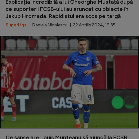
Explicația incredibilă a lui Gheorghe Mustață după
ce suporterii FCSB-ului au aruncat cu obiecte în
Jakub Hromada. Rapidistul era scos pe targă
SuperLiga
| Daniela Nicolescu | 22 Aprilie 2024, 19:35
Ce șanse are Louis Munteanu să ajungă la FCSB.