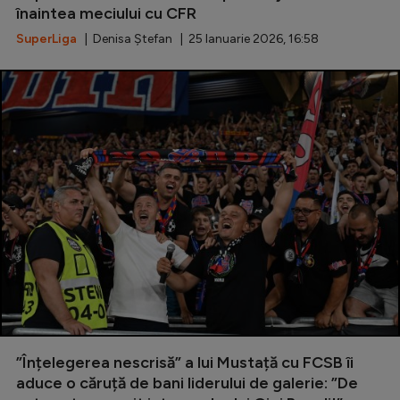
înaintea meciului cu CFR
Natație
SuperLiga
| Denisa Ștefan | 25 Ianuarie 2026, 16:58
Formula 1
Gimnastică
Auto
Rugby
Ciclism
Alte sporturi
JO 2024
JO 2026
”Înțelegerea nescrisă” a lui Mustață cu FCSB îi
aduce o căruță de bani liderului de galerie: ”De