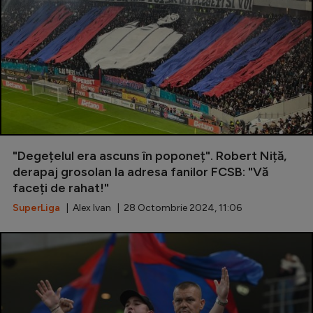
"Degețelul era ascuns în poponeț". Robert Niță,
derapaj grosolan la adresa fanilor FCSB: "Vă
faceți de rahat!"
SuperLiga
| Alex Ivan | 28 Octombrie 2024, 11:06