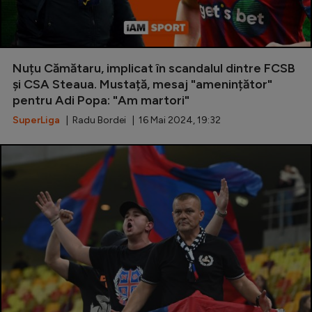
Nuțu Cămătaru, implicat în scandalul dintre FCSB
și CSA Steaua. Mustață, mesaj "amenințător"
pentru Adi Popa: "Am martori"
SuperLiga
| Radu Bordei | 16 Mai 2024, 19:32