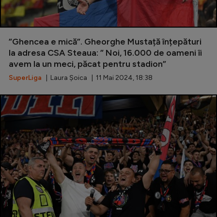
”Ghencea e mică”. Gheorghe Mustață înțepături
la adresa CSA Steaua: ” Noi, 16.000 de oameni îi
avem la un meci, păcat pentru stadion”
SuperLiga
| Laura Șoica | 11 Mai 2024, 18:38