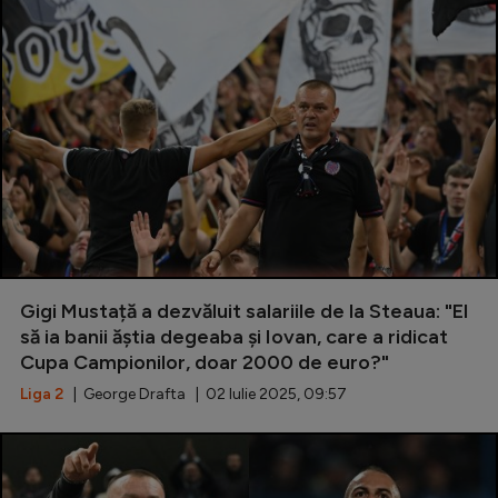
Gigi Mustață a dezvăluit salariile de la Steaua: "El
să ia banii ăștia degeaba și Iovan, care a ridicat
Cupa Campionilor, doar 2000 de euro?"
Liga 2
| George Drafta | 02 Iulie 2025, 09:57