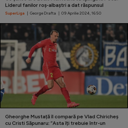
Liderul fanilor roș-albaștri a dat răspunsul
SuperLiga
| George Drafta | 09 Aprilie 2024, 16:50
Gheorghe Mustață îl compară pe Vlad Chiricheș
cu Cristi Săpunaru: ”Asta îți trebuie într-un