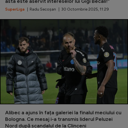
Intră în cont
asta este aservit intereselor lui Gigi Becali!”
SuperLiga
| Radu Secoșan | 30 Octombrie 2025, 11:29
Creează cont
Alibec a ajuns în fața galeriei la finalul meciului cu
Bologna. Ce mesaj i-a transmis liderul Peluzei
Nord după scandalul de la Clinceni