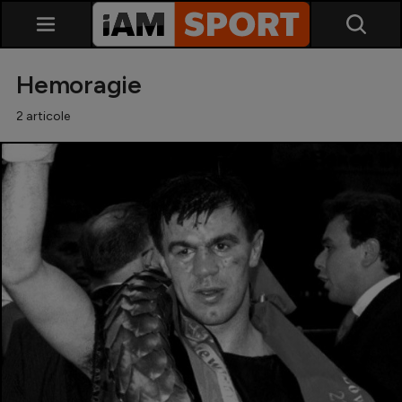
Hemoragie
2 articole
SuperLiga
Liga 2
Cupa României
Echipa Națională
U21
Fotbal feminin