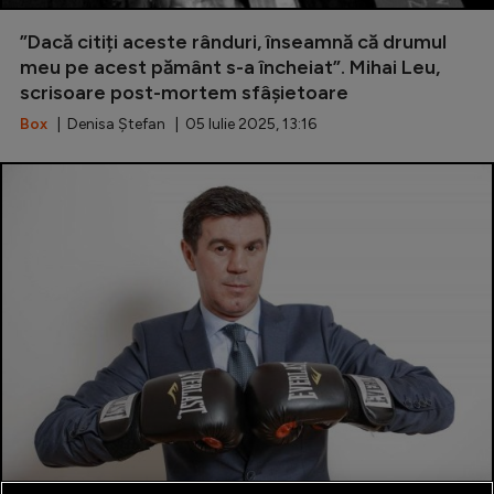
Special
”Dacă citiți aceste rânduri, înseamnă că drumul
meu pe acest pământ s-a încheiat”. Mihai Leu,
Diverse
scrisoare post-mortem sfâșietoare
Inedit
Box
| Denisa Ștefan | 05 Iulie 2025, 13:16
Clasamente
Champions League
Europa League
Conference League
CM 2026
Premier League
LaLiga