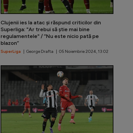
Clujenii ies la atac și răspund criticilor din
Superliga: "Ar trebui să știe mai bine
regulamentele" / ”Nu este nicio pată pe
blazon”
SuperLiga
| George Drafta | 05 Noiembrie 2024, 13:02
 noi săgeți către U Cluj și Berto: ”A trecut vijelie pe l
Cazuri celeb