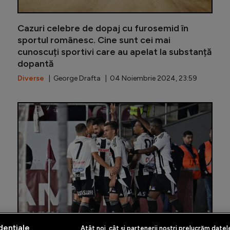
Cazuri celebre de dopaj cu furosemid în
sportul românesc. Cine sunt cei mai
cunoscuți sportivi care au apelat la substanță
dopantă
Diverse
| George Drafta | 04 Noiembrie 2024, 23:59
ANAD, rea
dențiale
Atât noi, cât și partenerii noștri prelucrăm datel