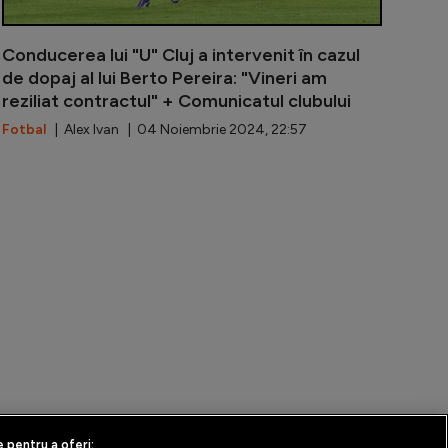
Conducerea lui "U" Cluj a intervenit în cazul
de dopaj al lui Berto Pereira: "Vineri am
reziliat contractul" + Comunicatul clubului
Fotbal
| Alex Ivan | 04 Noiembrie 2024, 22:57
cție oficială după ce fotbalistul lui "U" Cluj a fost pri
Cazul care zg
e pentru a oferi: