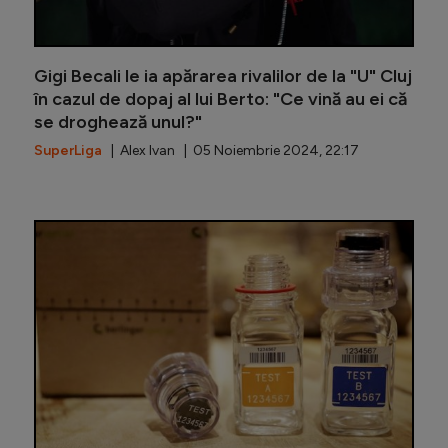
Gigi Becali le ia apărarea rivalilor de la "U" Cluj
în cazul de dopaj al lui Berto: "Ce vină au ei că
se droghează unul?"
SuperLiga
| Alex Ivan | 05 Noiembrie 2024, 22:17
Șumudică,