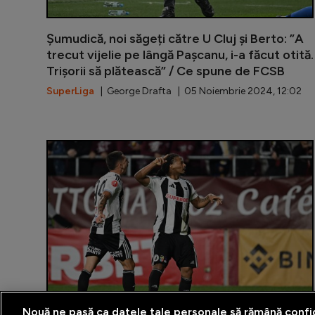
Șumudică, noi săgeți către U Cluj și Berto: ”A
trecut vijelie pe lângă Pașcanu, i-a făcut otită.
Trișorii să plătească” / Ce spune de FCSB
SuperLiga
| George Drafta | 05 Noiembrie 2024, 12:02
Nouă ne pasă ca datele tale personale să rămână confi