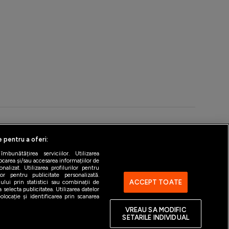
e pentru a oferi:
ntact
Gestionați preferințele
bunătățirea serviciilor. Utilizarea
ocarea și/sau accesarea informațiilor de
alizat. Utilizarea profilurilor pentru
ilor pentru publicitate personalizată.
ACCEPT TOATE
ului prin statistici sau combinații de
 selecta publicitatea. Utilizarea datelor
locație și identificarea prin scanarea
VREAU SA MODIFIC
SETARILE INDIVIDUAL