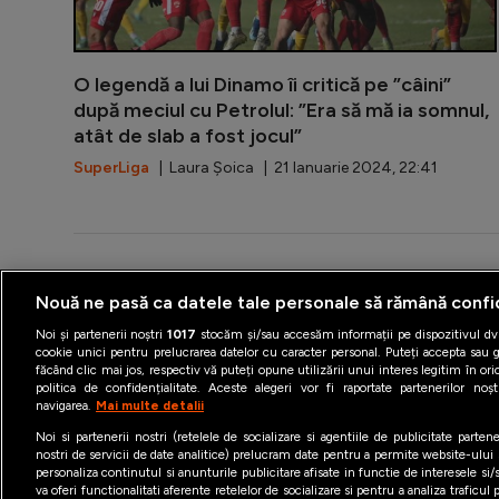
O legendă a lui Dinamo îi critică pe ”câini”
după meciul cu Petrolul: ”Era să mă ia somnul,
atât de slab a fost jocul”
SuperLiga
| Laura Șoica | 21 Ianuarie 2024, 22:41
Nouă ne pasă ca datele tale personale să rămână confi
Termeni şi condiţii
Politica 
Noi și partenerii noștri
1017
stocăm și/sau accesăm informații pe dispozitivul dvs
cookie unici pentru prelucrarea datelor cu caracter personal. Puteți accepta sau g
făcând clic mai jos, respectiv vă puteți opune utilizării unui interes legitim în 
politica de confidențialitate. Aceste alegeri vor fi raportate partenerilor no
navigarea.
Mai multe detalii
Noi si partenerii nostri (retelele de socializare si agentiile de publicitate parten
nostri de servicii de date analitice) prelucram date pentru a permite website-ului
personaliza continutul si anunturile publicitare afisate in functie de interesele si/s
va oferi functionalitati aferente retelelor de socializare si pentru a analiza traficul