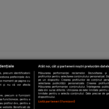
iAMsport.ro © 2026
dențiale
Atât noi, cât și partenerii noștri prelucrăm datel
de confidentialitate
Politica de utilizare Cookies
Cine suntem
Co
., precum identificatorii
Măsurarea performanței reclamelor. Dezvoltarea și îm
profilurilor pentru selectarea conținutului personalizat. St
estiona preferințele dvs.
pe un dispozitiv. Crearea profilurilor de conținut person
orice moment pe pagina cu
selectarea publicității personalizate. Crearea profilur
ștri și nu vă vor afecta
Măsurarea performanței conținutului. Înțelegerea public
date din surse diferite. Utilizarea de date limitate pentru a
limitate pentru a selecta conținutul. Date precise de geo
ere, precum si furnizorii
dispozitivului.
 sa functioneze, pentru a
Listă parteneri (furnizori)
au profilul dvs., pentru a
 pe website. Beneficiati de