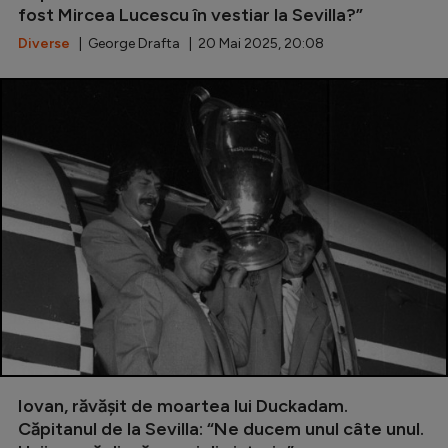
fost Mircea Lucescu în vestiar la Sevilla?”
Natație
Diverse
| George Drafta | 20 Mai 2025, 20:08
Formula 1
Gimnastică
Auto
Rugby
Ciclism
Alte sporturi
JO 2024
JO 2026
Iovan, răvășit de moartea lui Duckadam.
Căpitanul de la Sevilla: “Ne ducem unul câte unul.