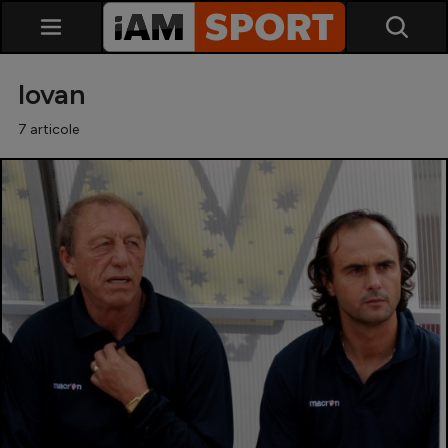
Iovan
7 articole
SuperLiga
Liga 2
Cupa României
Echipa Națională
U21
Fotbal feminin