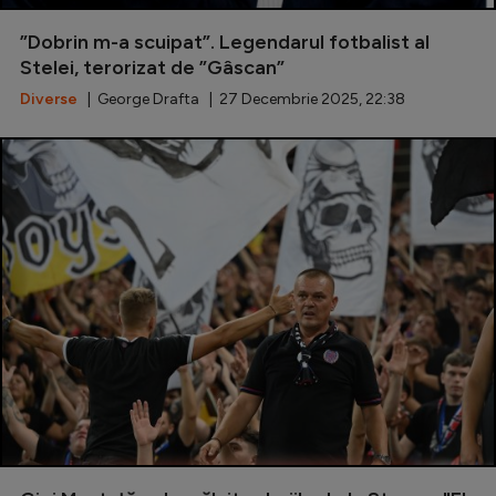
Special
”Dobrin m-a scuipat”. Legendarul fotbalist al
Stelei, terorizat de ”Gâscan”
Diverse
Diverse
| George Drafta | 27 Decembrie 2025, 22:38
Inedit
Clasamente
Champions League
Europa League
Conference League
CM 2026
Premier League
LaLiga