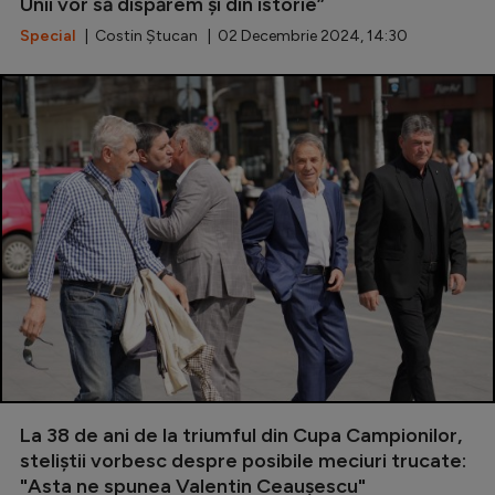
Intră în cont
Unii vor să dispărem și din istorie”
Special
| Costin Ștucan | 02 Decembrie 2024, 14:30
Creează cont
La 38 de ani de la triumful din Cupa Campionilor,
steliștii vorbesc despre posibile meciuri trucate:
"Asta ne spunea Valentin Ceaușescu"