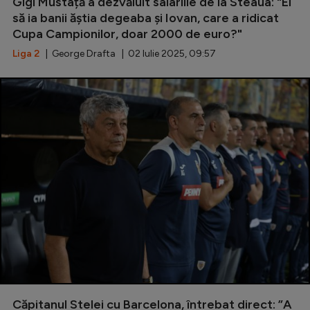
Gigi Mustață a dezvăluit salariile de la Steaua: "El
să ia banii ăștia degeaba și Iovan, care a ridicat
Serie A
Cupa Campionilor, doar 2000 de euro?"
Bundesliga
Liga 2
| George Drafta | 02 Iulie 2025, 09:57
Ligue 1
Campionate
Starurile fotbalului
EURO 2024
Stranieri
Clasamente
Tenis
Handbal
Căpitanul Stelei cu Barcelona, întrebat direct: ”A