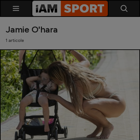
Jamie O'hara
1 articole
SuperLiga
Liga 2
Cupa României
Echipa Națională
U21
Fotbal feminin