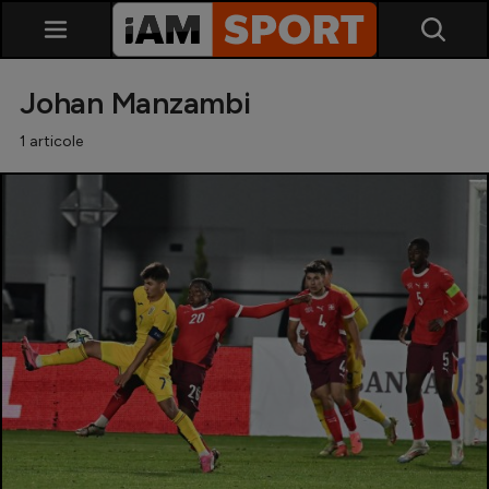
Johan Manzambi
1 articole
SuperLiga
Liga 2
Cupa României
Echipa Națională
U21
Fotbal feminin