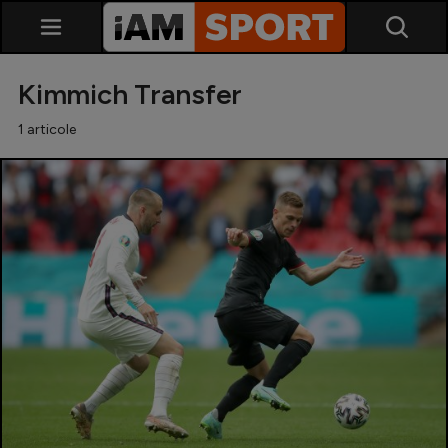
Kimmich Transfer
1 articole
SuperLiga
Liga 2
Cupa României
Echipa Națională
U21
Fotbal feminin