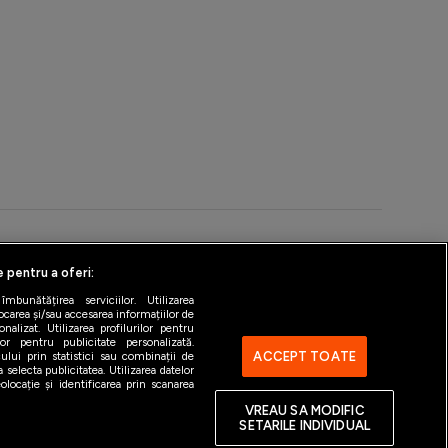
e pentru a oferi:
ntact
Gestionați preferințele
bunătățirea serviciilor. Utilizarea
ocarea și/sau accesarea informațiilor de
alizat. Utilizarea profilurilor pentru
ilor pentru publicitate personalizată.
ACCEPT TOATE
ului prin statistici sau combinații de
 selecta publicitatea. Utilizarea datelor
locație și identificarea prin scanarea
VREAU SA MODIFIC
SETARILE INDIVIDUAL