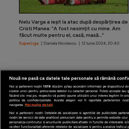
Nelu Varga a ieșit la atac după despărțirea de
Cristi Manea: ”A fost nesimțit cu mine. Am
făcut multe pentru el, casă, masă...”
SuperLiga
| Daniela Nicolescu | 12 Iunie 2024, 20:40
Nouă ne pasă ca datele tale personale să rămână confi
Termeni şi condiţii
Politica 
Noi și partenerii noștri
1019
stocăm și/sau accesăm informații pe dispozitivul dvs
cookie unici pentru prelucrarea datelor cu caracter personal. Puteți accepta sau g
făcând clic mai jos, respectiv vă puteți opune utilizării unui interes legitim în 
politica de confidențialitate. Aceste alegeri vor fi raportate partenerilor no
navigarea.
Mai multe detalii
Noi si partenerii nostri (retelele de socializare si agentiile de publicitate parten
nostri de servicii de date analitice) prelucram date pentru a permite website-ului
personaliza continutul si anunturile publicitare afisate in functie de interesele si/s
va oferi functionalitati aferente retelelor de socializare si pentru a analiza traficul