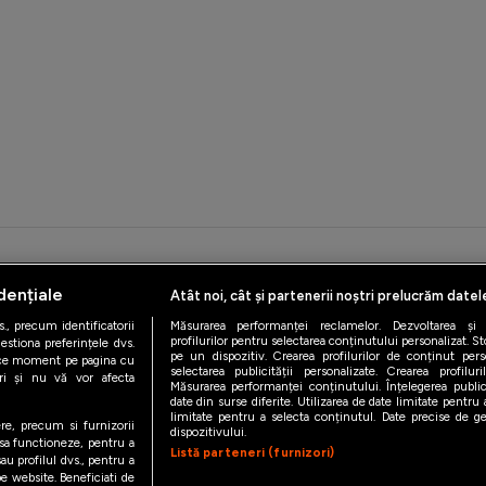
iAMsport.ro © 2026
dențiale
Atât noi, cât și partenerii noștri prelucrăm datel
de confidentialitate
Politica de utilizare Cookies
Cine suntem
Co
., precum identificatorii
Măsurarea performanței reclamelor. Dezvoltarea și îm
profilurilor pentru selectarea conținutului personalizat. St
estiona preferințele dvs.
pe un dispozitiv. Crearea profilurilor de conținut person
orice moment pe pagina cu
selectarea publicității personalizate. Crearea profilur
ștri și nu vă vor afecta
Măsurarea performanței conținutului. Înțelegerea public
date din surse diferite. Utilizarea de date limitate pentru a
limitate pentru a selecta conținutul. Date precise de geo
ere, precum si furnizorii
dispozitivului.
 sa functioneze, pentru a
Listă parteneri (furnizori)
au profilul dvs., pentru a
 pe website. Beneficiati de