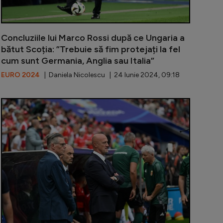
Concluziile lui Marco Rossi după ce Ungaria a
bătut Scoția: ”Trebuie să fim protejați la fel
cum sunt Germania, Anglia sau Italia”
EURO 2024
| Daniela Nicolescu | 24 Iunie 2024, 09:18
ssi, discurs dur după ce Ungaria a fost învinsă de Germa
Cum a reacți