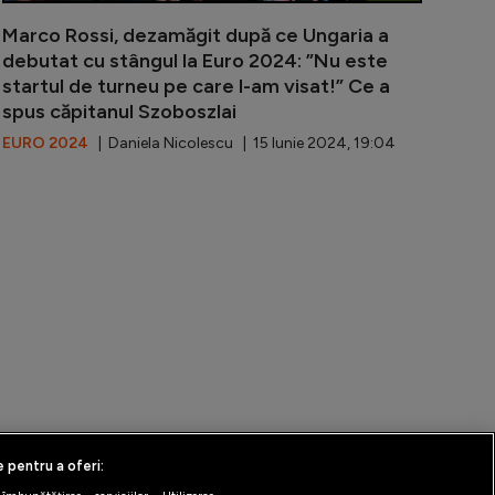
Marco Rossi, dezamăgit după ce Ungaria a
debutat cu stângul la Euro 2024: ”Nu este
startul de turneu pe care l-am visat!” Ce a
spus căpitanul Szoboszlai
EURO 2024
| Daniela Nicolescu | 15 Iunie 2024, 19:04
– Elveția 1-3. Adversara României din preliminarii debut
e pentru a oferi: