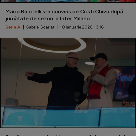
Special
Mario Balotelli s-a convins de Cristi Chivu după
jumătate de sezon la Inter Milano
Diverse
Serie A
| Gabriel Scarlat | 10 Ianuarie 2026, 13:16
Inedit
Clasamente
Champions League
Europa League
Conference League
CM 2026
Premier League
LaLiga