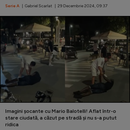
Natație
Serie A
| Gabriel Scarlat | 29 Decembrie 2024, 09:37
Formula 1
Gimnastică
Auto
Rugby
Ciclism
Alte sporturi
JO 2024
JO 2026
Imagini șocante cu Mario Balotelli! Aflat într-o
stare ciudată, a căzut pe stradă și nu s-a putut
ridica