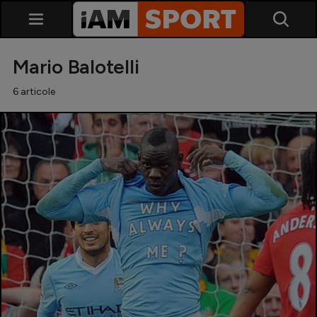
Mario Balotelli
6 articole
SuperLiga
Liga 2
Cupa României
Echipa Națională
U21
Fotbal feminin