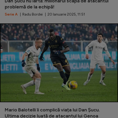
Dan Șucu nu iartă: milionarul scapă de atacantul
problemă de la echipă!
Serie A
Serie A
| Radu Bordei | 20 Ianuarie 2025, 11:51
Bundesliga
Ligue 1
Campionate
Starurile fotbalului
EURO 2024
Stranieri
Clasamente
Tenis
Mario Balotelli îi complică viața lui Dan Șucu.
Handbal
Ultima decizie luată de atacantul lui Genoa