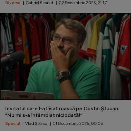
Intră în cont
Diverse
| Gabriel Scarlat | 02 Decembrie 2025, 21:17
Creează cont
Invitatul care l-a lăsat mască pe Costin Ștucan:
”Nu mi s-a întâmplat niciodată!”
Special
| Vlad Stoica | 01 Decembrie 2025, 00:05