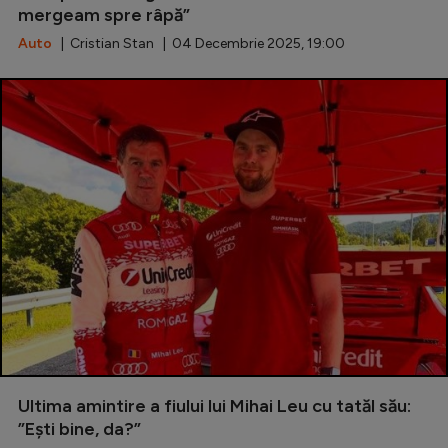
mergeam spre râpă”
Natație
Auto
| Cristian Stan | 04 Decembrie 2025, 19:00
Formula 1
Gimnastică
Auto
Rugby
Ciclism
Alte sporturi
JO 2024
JO 2026
Ultima amintire a fiului lui Mihai Leu cu tatăl său:
”Ești bine, da?”