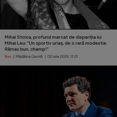
Mihai Stoica, profund marcat de dispariția lui
Mihai Leu: ”Un sportiv uriaș, de o rară modestie.
Rămas bun, champ!”
Box
| Mădălina Gavrilă | 02 Iulie 2025, 11:21