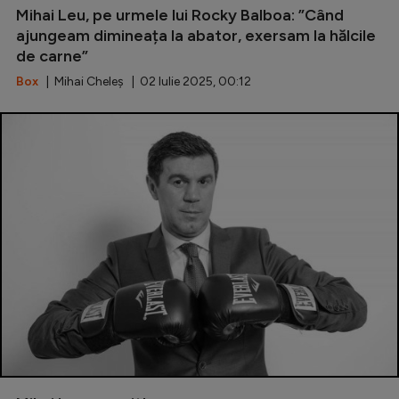
Mihai Leu, pe urmele lui Rocky Balboa: ”Când
ajungeam dimineața la abator, exersam la hălcile
de carne”
Box
| Mihai Cheleș | 02 Iulie 2025, 00:12