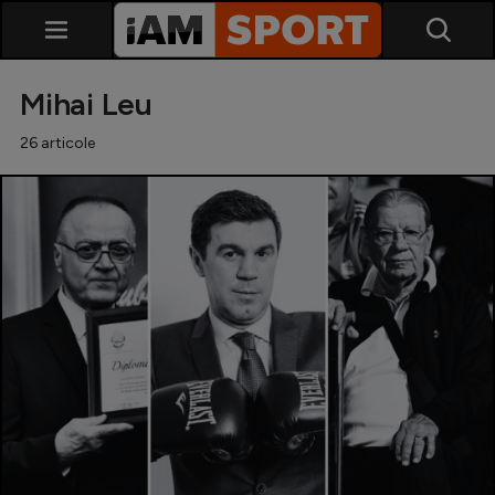
Mihai Leu
26 articole
SuperLiga
Liga 2
Cupa României
Echipa Națională
U21
Fotbal feminin