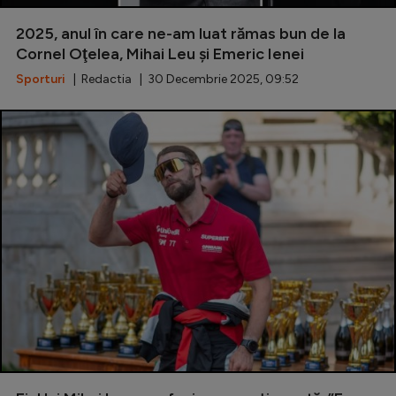
Special
2025, anul în care ne-am luat rămas bun de la
Cornel Oţelea, Mihai Leu și Emeric Ienei
Diverse
Sporturi
| Redactia | 30 Decembrie 2025, 09:52
Inedit
Clasamente
Champions League
Europa League
Conference League
CM 2026
Premier League
LaLiga