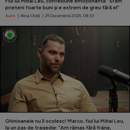
Fiul lui Mihai Leu, confesiune emoționantă: ”Eram
prieteni foarte buni și e extrem de greu fără el”
Serie A
Auto
| Alina Chiță | 25 Decembrie 2025, 08:33
Bundesliga
Ligue 1
Campionate
Starurile fotbalului
EURO 2024
Stranieri
Clasamente
Tenis
Ghinioanele nu îl ocolesc! Marco, fiul lui Mihai Leu,
Handbal
la un pas de tragedie: ”Am rămas fără frâne,