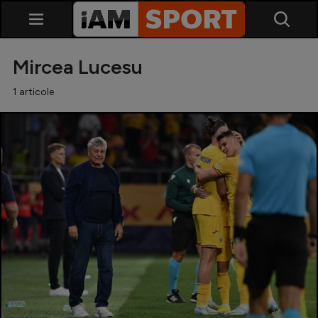
Mircea Lucesu
1 articole
SuperLiga
Liga 2
Cupa României
Echipa Națională
U21
Fotbal feminin