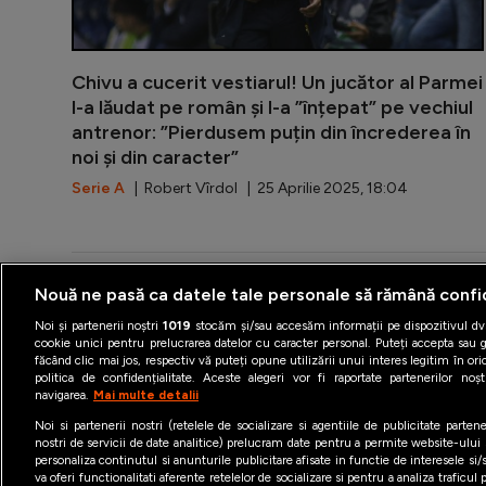
Chivu a cucerit vestiarul! Un jucător al Parmei
l-a lăudat pe român și l-a ”înțepat” pe vechiul
antrenor: ”Pierdusem puțin din încrederea în
noi și din caracter”
Serie A
| Robert Vîrdol | 25 Aprilie 2025, 18:04
Nouă ne pasă ca datele tale personale să rămână confi
Noi și partenerii noștri
1019
stocăm și/sau accesăm informații pe dispozitivul dvs
Termeni şi condiţii
Politica 
cookie unici pentru prelucrarea datelor cu caracter personal. Puteți accepta sau g
făcând clic mai jos, respectiv vă puteți opune utilizării unui interes legitim în 
politica de confidențialitate. Aceste alegeri vor fi raportate partenerilor no
navigarea.
Mai multe detalii
Noi si partenerii nostri (retelele de socializare si agentiile de publicitate parten
nostri de servicii de date analitice) prelucram date pentru a permite website-ului
personaliza continutul si anunturile publicitare afisate in functie de interesele si/s
va oferi functionalitati aferente retelelor de socializare si pentru a analiza traficul