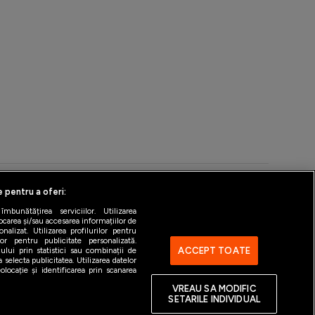
e pentru a oferi:
bunătățirea serviciilor. Utilizarea
ntact
Gestionați preferințele
ocarea și/sau accesarea informațiilor de
alizat. Utilizarea profilurilor pentru
ilor pentru publicitate personalizată.
ACCEPT TOATE
ului prin statistici sau combinații de
 selecta publicitatea. Utilizarea datelor
locație și identificarea prin scanarea
VREAU SA MODIFIC
SETARILE INDIVIDUAL