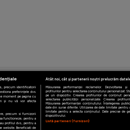
dențiale
Atât noi, cât și partenerii noștri prelucrăm datel
iAMsport.ro © 2026
., precum identificatorii
Măsurarea performanței reclamelor. Dezvoltarea și îm
de confidentialitate
Politica de utilizare Cookies
Cine suntem
Co
profilurilor pentru selectarea conținutului personalizat. St
estiona preferințele dvs.
pe un dispozitiv. Crearea profilurilor de conținut person
orice moment pe pagina cu
selectarea publicității personalizate. Crearea profilur
ștri și nu vă vor afecta
Măsurarea performanței conținutului. Înțelegerea public
date din surse diferite. Utilizarea de date limitate pentru a
limitate pentru a selecta conținutul. Date precise de geo
ere, precum si furnizorii
dispozitivului.
 sa functioneze, pentru a
Listă parteneri (furnizori)
au profilul dvs., pentru a
 pe website. Beneficiati de