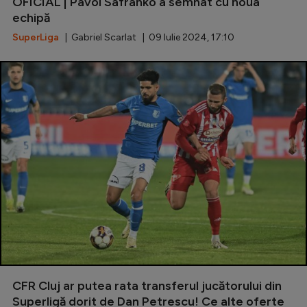
OFICIAL | Pavol Safranko a semnat cu noua
echipă
Serie A
SuperLiga
| Gabriel Scarlat | 09 Iulie 2024, 17:10
Bundesliga
Ligue 1
Campionate
Starurile fotbalului
EURO 2024
Stranieri
Clasamente
Tenis
CFR Cluj ar putea rata transferul jucătorului din
Handbal
Superligă dorit de Dan Petrescu! Ce alte oferte