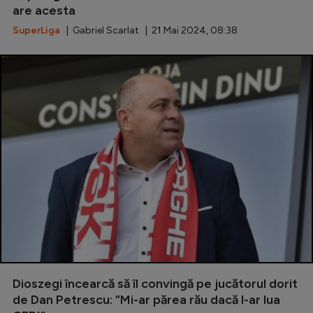
are acesta
Natație
SuperLiga
| Gabriel Scarlat | 21 Mai 2024, 08:38
Formula 1
Gimnastică
Auto
Rugby
Ciclism
Alte sporturi
JO 2024
JO 2026
Dioszegi încearcă să îl convingă pe jucătorul dorit
de Dan Petrescu: ”Mi-ar părea rău dacă l-ar lua