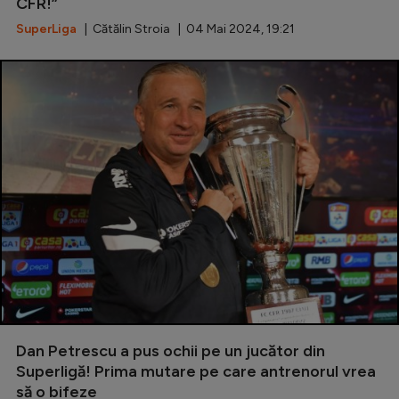
Intră în cont
CFR!”
SuperLiga
| Cătălin Stroia | 04 Mai 2024, 19:21
Creează cont
Dan Petrescu a pus ochii pe un jucător din
Superligă! Prima mutare pe care antrenorul vrea
să o bifeze