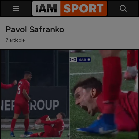
Pavol Safranko
7 articole
SuperLiga
Liga 2
Cupa României
Echipa Națională
U21
Fotbal feminin