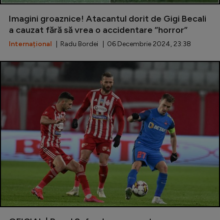
Special
Imagini groaznice! Atacantul dorit de Gigi Becali
a cauzat fără să vrea o accidentare ”horror”
Diverse
Internațional
| Radu Bordei | 06 Decembrie 2024, 23:38
Inedit
Clasamente
Champions League
Europa League
Conference League
CM 2026
Premier League
LaLiga