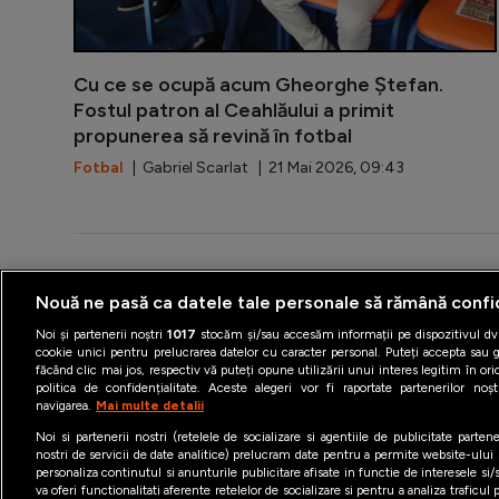
Cu ce se ocupă acum Gheorghe Ștefan.
Fostul patron al Ceahlăului a primit
propunerea să revină în fotbal
Fotbal
| Gabriel Scarlat | 21 Mai 2026, 09:43
Nouă ne pasă ca datele tale personale să rămână confi
Termeni şi condiţii
Politica 
Noi și partenerii noștri
1017
stocăm și/sau accesăm informații pe dispozitivul dvs
cookie unici pentru prelucrarea datelor cu caracter personal. Puteți accepta sau g
făcând clic mai jos, respectiv vă puteți opune utilizării unui interes legitim în 
politica de confidențialitate. Aceste alegeri vor fi raportate partenerilor no
navigarea.
Mai multe detalii
Noi si partenerii nostri (retelele de socializare si agentiile de publicitate parten
nostri de servicii de date analitice) prelucram date pentru a permite website-ului
personaliza continutul si anunturile publicitare afisate in functie de interesele si/s
va oferi functionalitati aferente retelelor de socializare si pentru a analiza traficul