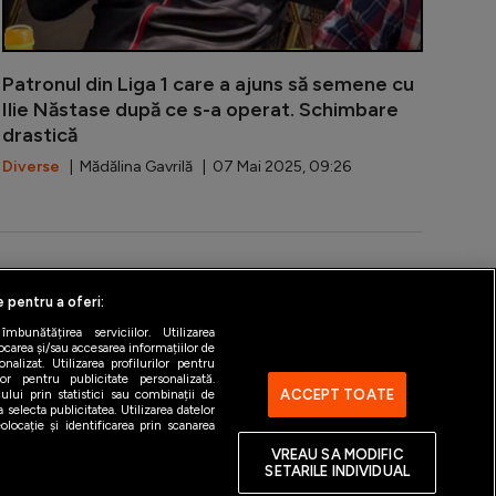
Patronul din Liga 1 care a ajuns să semene cu
Ilie Năstase după ce s-a operat. Schimbare
drastică
Diverse
| Mădălina Gavrilă | 07 Mai 2025, 09:26
e pentru a oferi:
ntact
Gestionați preferințele
bunătățirea serviciilor. Utilizarea
ocarea și/sau accesarea informațiilor de
alizat. Utilizarea profilurilor pentru
ilor pentru publicitate personalizată.
ACCEPT TOATE
ului prin statistici sau combinații de
 selecta publicitatea. Utilizarea datelor
locație și identificarea prin scanarea
VREAU SA MODIFIC
SETARILE INDIVIDUAL