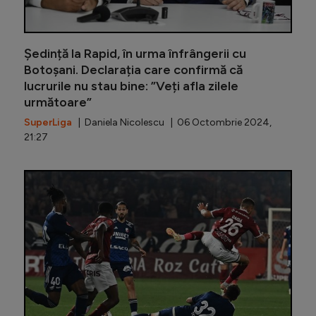
Ședință la Rapid, în urma înfrângerii cu
Botoșani. Declarația care confirmă că
lucrurile nu stau bine: ”Veți afla zilele
următoare”
SuperLiga
| Daniela Nicolescu | 06 Octombrie 2024,
21:27
Casap, de