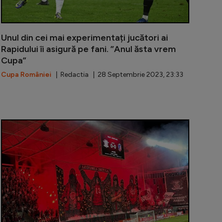
Unul din cei mai experimentați jucători ai
Rapidului îi asigură pe fani. ”Anul ăsta vrem
Cupa”
Cupa României
| Redactia | 28 Septembrie 2023, 23:33
 la Botoșani, l-a imitat la perfecție pe rapidistul Iacob.
Jucătorii lu