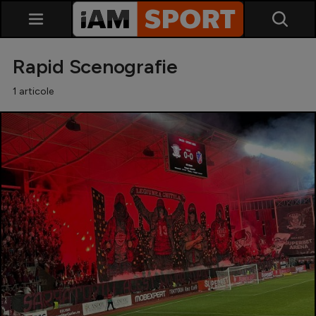
Rapid Scenografie
1 articole
SuperLiga
Liga 2
Cupa României
Echipa Națională
U21
Fotbal feminin