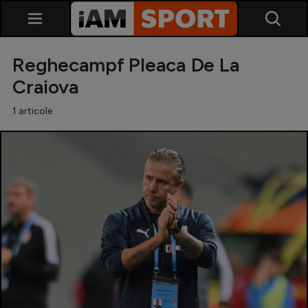
Reghecampf Pleaca De La
Craiova
1 articole
SuperLiga
Liga 2
Cupa României
Echipa Națională
U21
Fotbal feminin