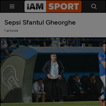
Sepsi Sfantul Gheorghe
1 articole
SuperLiga
Liga 2
Cupa României
Echipa Națională
U21
Fotbal feminin