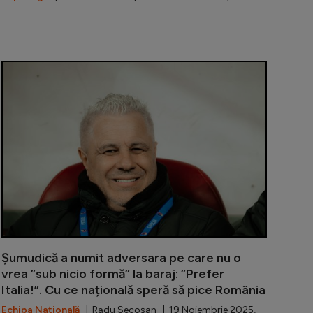
umudică, lăudat de un fost jucător de la FCSB: ”Cel mai ș
Marius Șumud
Șumudică a numit adversara pe care nu o
vrea ”sub nicio formă” la baraj: ”Prefer
Italia!”. Cu ce națională speră să pice România
Echipa Națională
| Radu Secoșan | 19 Noiembrie 2025,