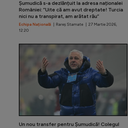
Șumudică s-a dezlănțuit la adresa naționalei
României: ”Uite că am avut dreptate! Turcia
nici nu a transpirat, am arătat rău”
Echipa Națională
| Rareș Stamate | 27 Martie 2026,
12:20
Un nou transfer pentru Șumudică! Colegul