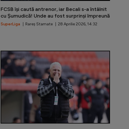
FCSB își caută antrenor, iar Becali s-a întâlnit
cu Șumudică! Unde au fost surprinși împreună
SuperLiga
| Rareș Stamate | 28 Aprilie 2026, 14:32
l-a criticat pe Gâlcă, Șumudică a fost întrebat dacă s-ar
Șumudică a iz