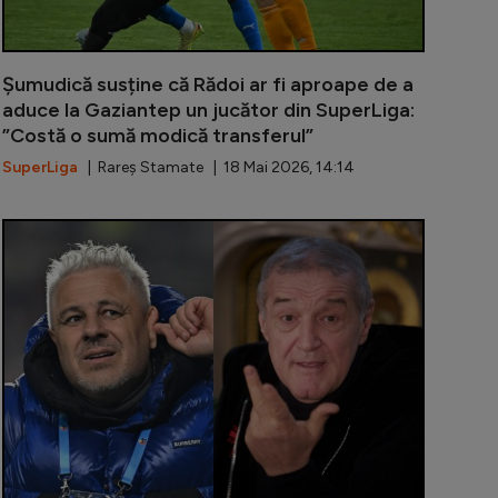
Șumudică susține că Rădoi ar fi aproape de a
aduce la Gaziantep un jucător din SuperLiga:
”Costă o sumă modică transferul”
SuperLiga
| Rareș Stamate | 18 Mai 2026, 14:14
, dezvăluiri incendiare despre Rapid: ”Nu am spus până acu
Șumudică, de