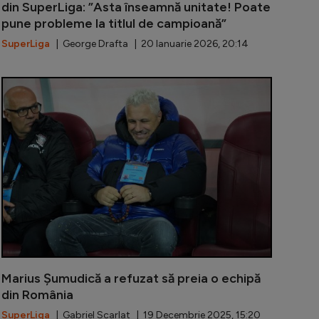
din SuperLiga: ”Asta înseamnă unitate! Poate
pune probleme la titlul de campioană”
SuperLiga
| George Drafta | 20 Ianuarie 2026, 20:14
dică i-a revenit rapid zâmbetul pe buze după scandalul 
OFICIAL | Ma
Marius Șumudică a refuzat să preia o echipă
din România
SuperLiga
| Gabriel Scarlat | 19 Decembrie 2025, 15:20