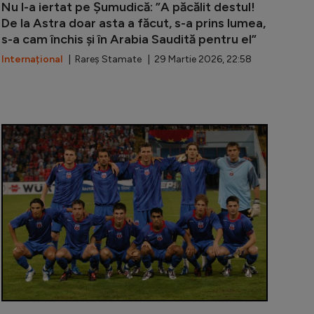
Nu l-a iertat pe Șumudică: ”A păcălit destul!
De la Astra doar asta a făcut, s-a prins lumea,
s-a cam închis și în Arabia Saudită pentru el”
Internațional
| Rareș Stamate | 29 Martie 2026, 22:58
 s-a dezlănțuit la adresa naționalei României: ”Uite că a
Gigi Becali 