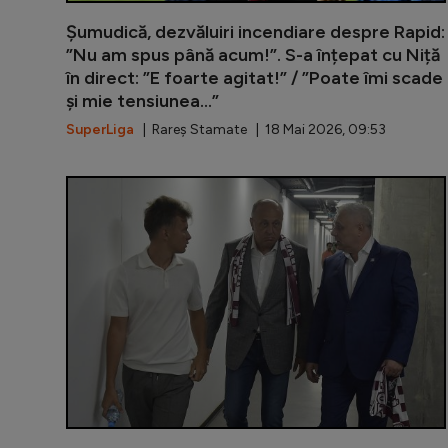
Șumudică, dezvăluiri incendiare despre Rapid:
”Nu am spus până acum!”. S-a înțepat cu Niță
în direct: ”E foarte agitat!” / ”Poate îmi scade
și mie tensiunea...”
SuperLiga
| Rareș Stamate | 18 Mai 2026, 09:53