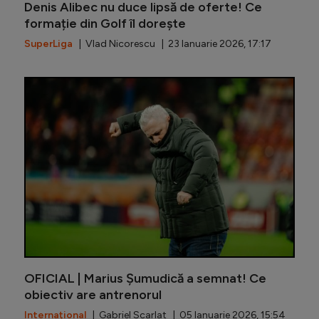
Denis Alibec nu duce lipsă de oferte! Ce
formație din Golf îl dorește
SuperLiga
| Vlad Nicorescu | 23 Ianuarie 2026, 17:17
Lui Șumu
OFICIAL | Marius Șumudică a semnat! Ce
obiectiv are antrenorul
Internațional
| Gabriel Scarlat | 05 Ianuarie 2026, 15:54