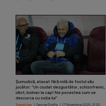
Șumudică, atacat fără milă de fostul său
jucător: ”Un ciudat dezgustător, schizofrenic,
idiot, bolnav la cap! Ne povestea cum se
descurca cu soția lui”
SuperLiga
| George Drafta | 17 Noiembrie 2025, 21:20