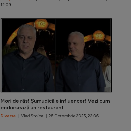
12:09
, atacat fără milă de fostul său jucător: ”Un ciudat dezg
Andrea Mando
Mori de râs! Șumudică e influencer! Vezi cum
endorsează un restaurant
Diverse
| Vlad Stoica | 28 Octombrie 2025, 22:06