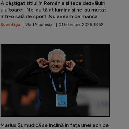
A câștigat titlul în România și face dezvăluiri
uluitoare: ”Ne-au tăiat lumina și ne-au mutat
într-o sală de sport. Nu aveam ce mânca”
SuperLiga
| Vlad Nicorescu | 01 Februarie 2026, 18:52
ransfer pentru Șumudică! Colegul unui jucător de la Di
Pus pe lista 
Marius Șumudică se înclină în fața unei echipe