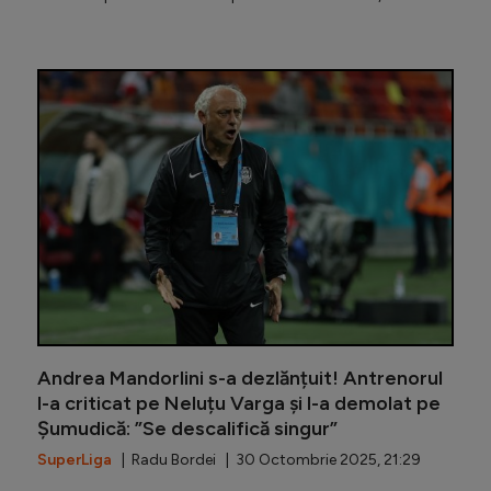
Șumudică
Andrea Mandorlini s-a dezlănțuit! Antrenorul
l-a criticat pe Neluțu Varga și l-a demolat pe
Șumudică: ”Se descalifică singur”
SuperLiga
| Radu Bordei | 30 Octombrie 2025, 21:29