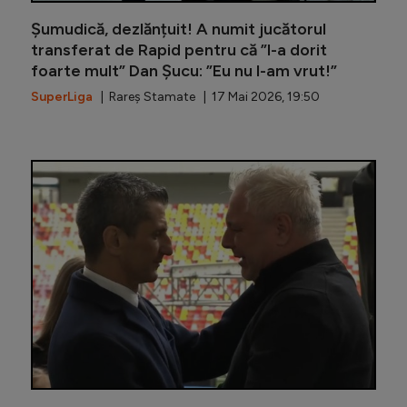
Șumudică, dezlănțuit! A numit jucătorul
transferat de Rapid pentru că ”l-a dorit
foarte mult” Dan Șucu: ”Eu nu l-am vrut!”
SuperLiga
| Rareș Stamate | 17 Mai 2026, 19:50
După ce 