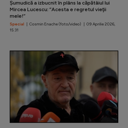
Șumudică a izbucnit în plâns la căpătâiul lui
Mircea Lucescu: ”Acesta e regretul vieţii
mele!”
Special
| Cosmin Enache (foto/video) | 09 Aprilie 2026,
15:31
Șumudică