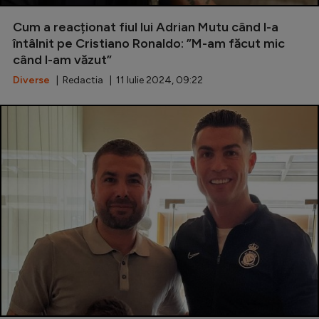
Special
Cum a reacționat fiul lui Adrian Mutu când l-a
întâlnit pe Cristiano Ronaldo: ”M-am făcut mic
Diverse
când l-am văzut”
Inedit
Diverse
| Redactia | 11 Iulie 2024, 09:22
Clasamente
Champions League
Europa League
Conference League
CM 2026
Premier League
LaLiga