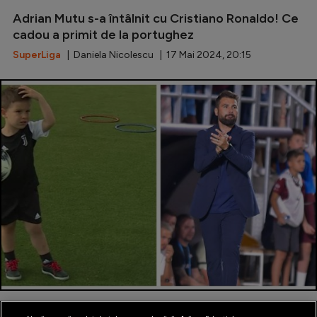
Adrian Mutu s-a întâlnit cu Cristiano Ronaldo! Ce
Serie A
cadou a primit de la portughez
Bundesliga
SuperLiga
| Daniela Nicolescu | 17 Mai 2024, 20:15
Ligue 1
Campionate
Starurile fotbalului
EURO 2024
Stranieri
Clasamente
Tenis
Handbal
Tiago Mutu, pe urmele tatălui! A marcat și a dat