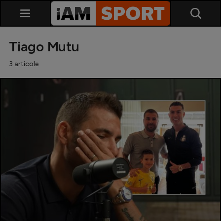
Tiago Mutu
3 articole
SuperLiga
Liga 2
Cupa României
Echipa Națională
U21
Fotbal feminin