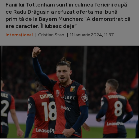
Fanii lui Tottenham sunt în culmea fericirii după
Natație
ce Radu Drăgușin a refuzat oferta mai bună
Formula 1
primită de la Bayern Munchen: ”A demonstrat că
are caracter. Îl iubesc deja”
Gimnastică
Internațional
| Cristian Stan | 11 Ianuarie 2024, 11:37
Auto
Rugby
Ciclism
Alte sporturi
JO 2024
JO 2026