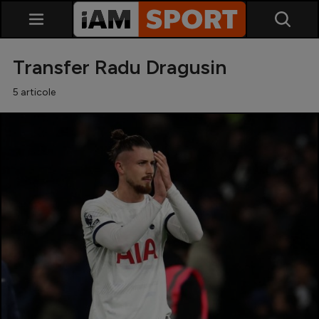
Transfer Radu Dragusin
5 articole
SuperLiga
Liga 2
Cupa României
Echipa Națională
U21
Fotbal feminin