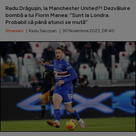
Intră în cont
Radu Drăgușin, la Manchester United?! Dezvăluire
Creează cont
bombă a lui Florin Manea: ”Sunt la Londra.
Probabil că până atunci se mută”
Stranieri
| Radu Secoșan | 30 Noiembrie 2023, 08:40