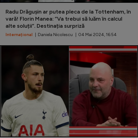
Special
Radu Drăgușin ar putea pleca de la Tottenham, în
vară! Florin Manea: ”Va trebui să luăm în calcul
Diverse
alte soluții”. Destinația surpriză
Inedit
Internațional
| Daniela Nicolescu | 04 Mai 2024, 16:54
Clasamente
Champions League
Europa League
Conference League
CM 2026
Premier League
LaLiga