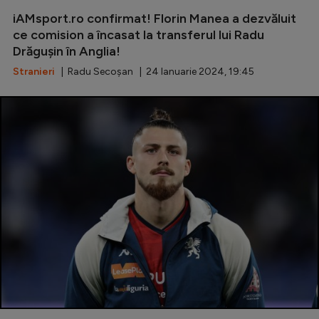
iAMsport.ro confirmat! Florin Manea a dezvăluit
Serie A
ce comision a încasat la transferul lui Radu
Bundesliga
Drăgușin în Anglia!
Ligue 1
Stranieri
| Radu Secoșan | 24 Ianuarie 2024, 19:45
Campionate
Starurile fotbalului
EURO 2024
Stranieri
Clasamente
Tenis
Handbal