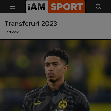
Transferuri 2023
1 articole
SuperLiga
Liga 2
Cupa României
Echipa Națională
U21
Fotbal feminin