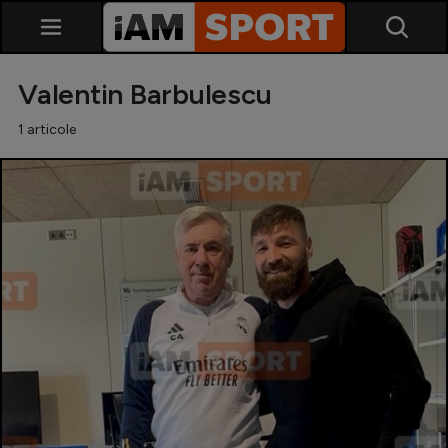
Valentin Barbulescu
1 articole
SuperLiga
Liga 2
Cupa României
Echipa Națională
U21
Fotbal feminin