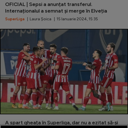
OFICIAL | Sepsi a anunțat transferul.
Natație
Internaționalul a semnat și merge în Elveția
Formula 1
SuperLiga
| Laura Șoica | 15 Ianuarie 2024, 15:35
Gimnastică
Auto
Rugby
Ciclism
Alte sporturi
JO 2024
JO 2026
A spart gheața în Superliga, dar nu a ezitat să-și