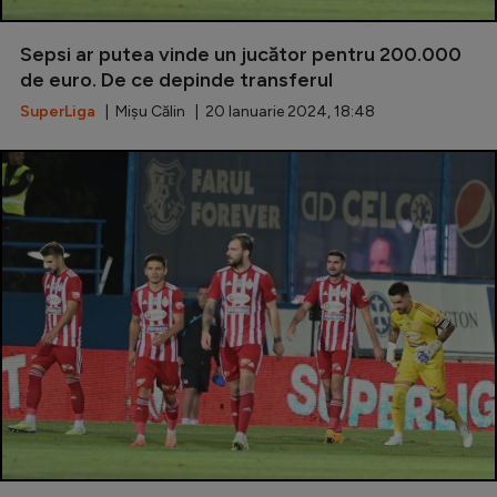
Serie A
Sepsi ar putea vinde un jucător pentru 200.000
Bundesliga
de euro. De ce depinde transferul
Ligue 1
SuperLiga
| Mișu Călin | 20 Ianuarie 2024, 18:48
Campionate
Starurile fotbalului
EURO 2024
Stranieri
Clasamente
Tenis
Handbal