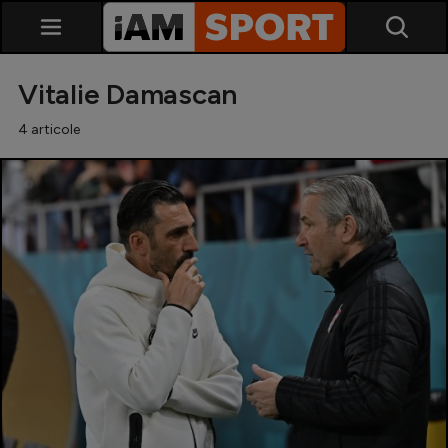
Vitalie Damascan
4 articole
SuperLiga
Liga 2
Cupa României
Echipa Națională
U21
Fotbal feminin