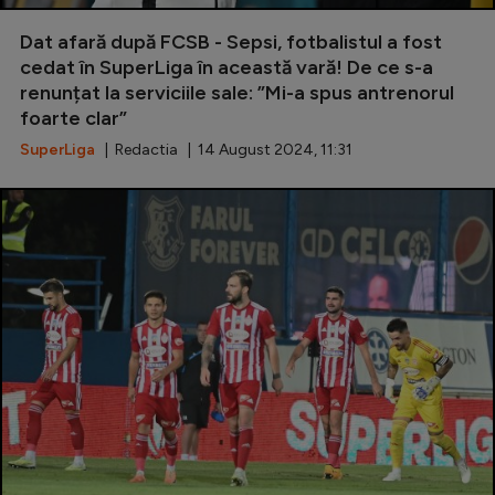
Special
Dat afară după FCSB - Sepsi, fotbalistul a fost
cedat în SuperLiga în această vară! De ce s-a
Diverse
renunțat la serviciile sale: ”Mi-a spus antrenorul
foarte clar”
Inedit
SuperLiga
| Redactia | 14 August 2024, 11:31
Clasamente
Champions League
Europa League
Conference League
CM 2026
Premier League
LaLiga