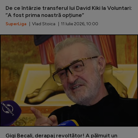
De ce întârzie transferul lui David Kiki la Voluntari:
Serie A
”A fost prima noastră opțiune”
Bundesliga
SuperLiga
| Vlad Stoica | 11 Iulie 2026, 10:00
Ligue 1
Campionate
Starurile fotbalului
EURO 2024
Stranieri
Clasamente
Tenis
Handbal
Gigi Becali, derapaj revoltător! A pălmuit un