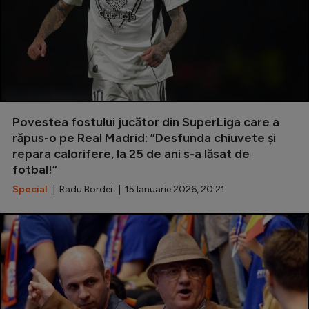
Povestea fostului jucător din SuperLiga care a
răpus-o pe Real Madrid: ”Desfunda chiuvete și
repara calorifere, la 25 de ani s-a lăsat de
fotbal!”
Special
| Radu Bordei | 15 Ianuarie 2026, 20:21