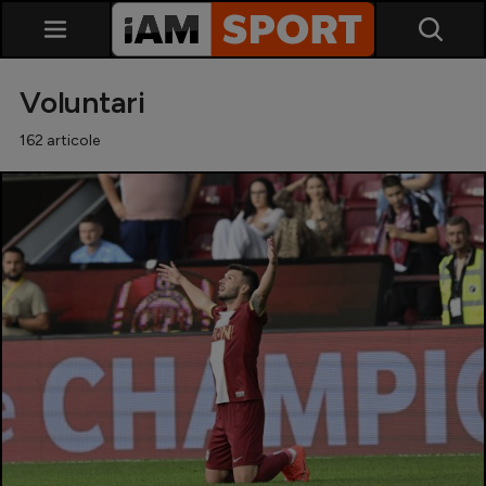
Voluntari
162 articole
SuperLiga
Liga 2
Cupa României
Echipa Națională
U21
Fotbal feminin