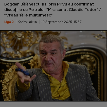
Bogdan Bălănescu și Florin Pîrvu au confirmat
discuțiile cu Petrolul: ”M-a sunat Claudiu Tudor” /
”Vreau să le mulțumesc”
Liga 2
| Karim Lakkis | 19 Septembrie 2025, 15:57