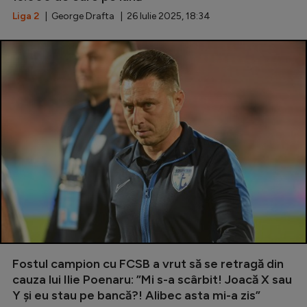
Liga 2
| George Drafta | 26 Iulie 2025, 18:34
Fostul campion cu FCSB a vrut să se retragă din
cauza lui Ilie Poenaru: ”Mi s-a scârbit! Joacă X sau
Y și eu stau pe bancă?! Alibec asta mi-a zis”