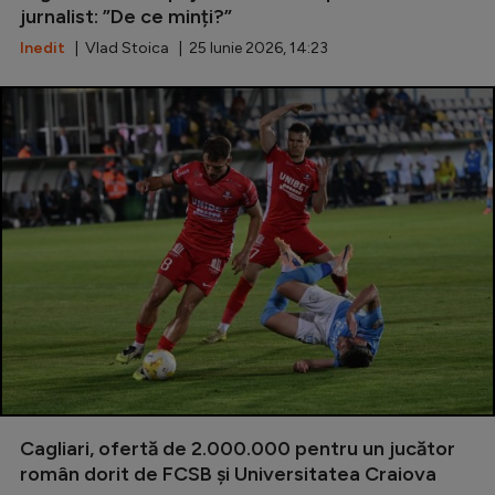
jurnalist: ”De ce minți?”
Natație
Inedit
| Vlad Stoica | 25 Iunie 2026, 14:23
Formula 1
Gimnastică
Auto
Rugby
Ciclism
Alte sporturi
JO 2024
JO 2026
Cagliari, ofertă de 2.000.000 pentru un jucător
român dorit de FCSB și Universitatea Craiova