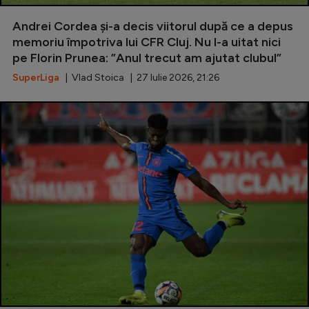
Special
Andrei Cordea și-a decis viitorul după ce a depus
memoriu împotriva lui CFR Cluj. Nu l-a uitat nici
Diverse
pe Florin Prunea: ”Anul trecut am ajutat clubul”
Inedit
SuperLiga
| Vlad Stoica | 27 Iulie 2026, 21:26
Clasamente
Champions League
Europa League
Conference League
CM 2026
Premier League
LaLiga