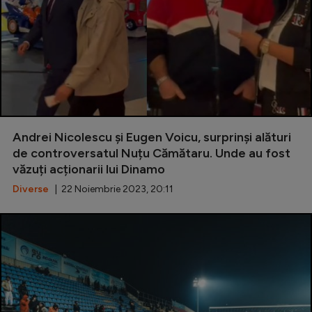
Serie A
Bundesliga
Ligue 1
Campionate
Starurile fotbalului
Andrei Nicolescu și Eugen Voicu, surprinși alături
EURO 2024
de controversatul Nuțu Cămătaru. Unde au fost
văzuți acționarii lui Dinamo
Stranieri
Diverse
| 22 Noiembrie 2023, 20:11
Clasamente
Tenis
Handbal