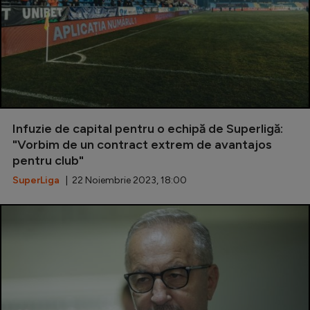
Natație
Formula 1
Gimnastică
Auto
Rugby
Infuzie de capital pentru o echipă de Superligă:
Ciclism
"Vorbim de un contract extrem de avantajos
pentru club"
Alte sporturi
SuperLiga
| 22 Noiembrie 2023, 18:00
JO 2024
JO 2026