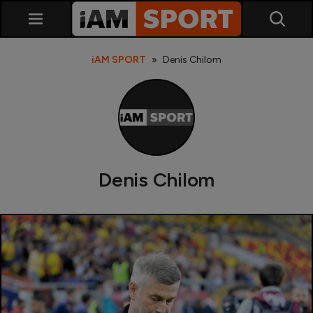
iAM SPORT
Denis Chilom
Denis Chilom
SuperLiga
Liga 2
Cupa României
Echipa Națională
U21
Fotbal feminin