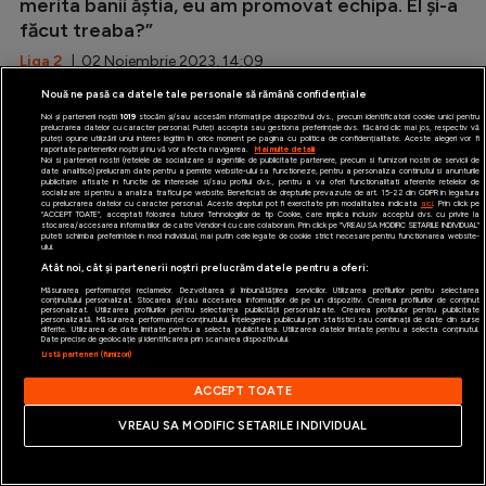
merita banii ăștia, eu am promovat echipa. El și-a
făcut treaba?”
Liga 2
| 02 Noiembrie 2023, 14:09
Nouă ne pasă ca datele tale personale să rămână confidențiale
Noi și partenerii noștri
1019
stocăm și/sau accesăm informații pe dispozitivul dvs., precum identificatorii cookie unici pentru
prelucrarea datelor cu caracter personal. Puteți accepta sau gestiona preferințele dvs. făcând clic mai jos, respectiv vă
puteți opune utilizării unui interes legitim în orice moment pe pagina cu politica de confidențialitate. Aceste alegeri vor fi
raportate partenerilor noștri și nu vă vor afecta navigarea.
Mai multe detalii
Noi si partenerii nostri (retelele de socializare si agentiile de publicitate partenere, precum si furnizorii nostri de servicii de
date analitice) prelucram date pentru a permite website-ului sa functioneze, pentru a personaliza continutul si anunturile
publicitare afisate in functie de interesele si/sau profilul dvs., pentru a va oferi functionalitati aferente retelelor de
socializare si pentru a analiza traficul pe website. Beneficiati de drepturile prevazute de art. 15-22 din GDPR in legatura
cu prelucrarea datelor cu caracter personal. Aceste drepturi pot fi exercitate prin modalitatea indicata
aici
. Prin click pe
“ACCEPT TOATE”, acceptati folosirea tuturor Tehnologiilor de tip Cookie, care implica inclusiv acceptul dvs. cu privire la
stocarea/accesarea informatiilor de catre Vendor-ii cu care colaboram. Prin click pe “VREAU SA MODIFIC SETARILE INDIVIDUAL”
puteti schimba preferintele in mod individual, mai putin cele legate de cookie strict necesare pentru functionarea website-
ului.
Atât noi, cât și partenerii noștri prelucrăm datele pentru a oferi:
Măsurarea performanței reclamelor. Dezvoltarea și îmbunătățirea serviciilor. Utilizarea profilurilor pentru selectarea
conținutului personalizat. Stocarea și/sau accesarea informațiilor de pe un dispozitiv. Crearea profilurilor de conținut
personalizat. Utilizarea profilurilor pentru selectarea publicității personalizate. Crearea profilurilor pentru publicitate
personalizată. Măsurarea performanței conținutului. Înțelegerea publicului prin statistici sau combinații de date din surse
diferite. Utilizarea de date limitate pentru a selecta publicitatea. Utilizarea datelor limitate pentru a selecta conținutul.
Date precise de geolocație și identificarea prin scanarea dispozitivului.
Listă parteneri (furnizori)
ACCEPT TOATE
VREAU SA MODIFIC SETARILE INDIVIDUAL
EXCLUSIV | Florin Talpan, dezlănțuit după ce a
fost amenințat cu desfacerea contractului: ”Mă