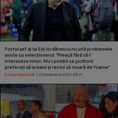
Special
Diverse
Inedit
Clasamente
Fostul șef al lui Edi Iordănescu nu uită problemele
avute cu selecționerul: "Pleacă fără să-l
intereseze nimic. Nu-i posibil ca jucătorii
preferați să ia banii și restul să moară de foame"
Champions League
Echipa Națională
| 23 Noiembrie 2023, 08:41
Europa League
Conference League
CM 2026
Premier League
LaLiga