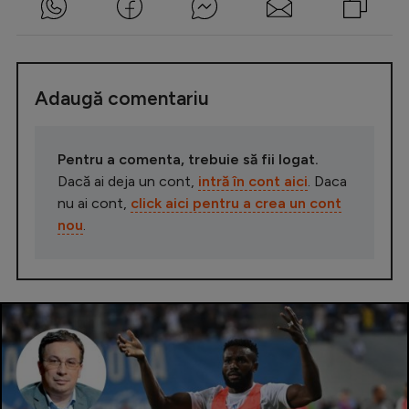
Adaugă comentariu
Pentru a comenta, trebuie să fii logat.
Dacă ai deja un cont,
intră în cont aici
. Daca
nu ai cont,
click aici pentru a crea un cont
nou
.