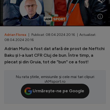
Special
Diverse
Inedit
Adrian Florea
| Publicat: 08.04.2024 20:16 | Actualizat:
Clasamente
08.04.2024 20:16
Adrian Mutu a fost dat afară de prost de Neftchi
Baku și l-a luat CFR Cluj de bun. Între timp, a
plecat și din Gruia, tot de "bun" ce a fost!
Champions League
Europa League
Nu rata știrile, emisiunile și cele mai tari clipuri
Conference League
iAMsport.ro
CM 2026
Urmărește-ne pe Google
Premier League
LaLiga