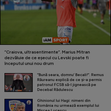
”Craiova, ultrasentimente”. Marius Mitran
dezvăluie de ce eșecul cu Levski poate fi
începutul unui nou drum
”Bună seara, domnu’ Becali!”. Remus
Răureanu explică de ce și-a permis
patronul FCSB să-l jignească pe
Decebal Rădulescu
Ghinionul lui Hagi: nimeni din
România nu urmează exemplul lui
Mircea Lucescu