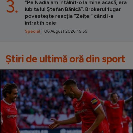
3.
”Pe Nadia am întâlnit-o la mine acasă, era
iubita lui Ștefan Bănică”. Brokerul fugar
povestește reacția ”Zeiței” când i-a
intrat în baie
Special
| 06 August 2026, 19:59
Știri de ultimă oră din sport