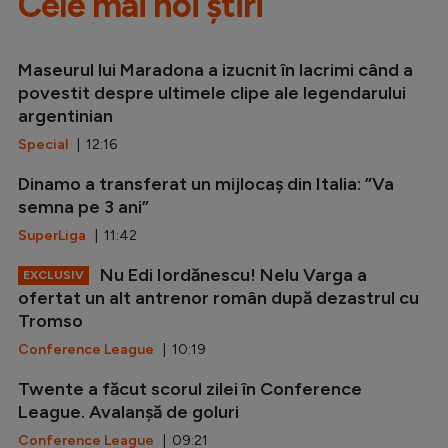
Cele mai noi știri
Maseurul lui Maradona a izucnit în lacrimi când a
povestit despre ultimele clipe ale legendarului
argentinian
Special
| 12:16
Dinamo a transferat un mijlocaș din Italia: ”Va
semna pe 3 ani”
SuperLiga
| 11:42
Nu Edi Iordănescu! Nelu Varga a
EXCLUSIV
ofertat un alt antrenor român după dezastrul cu
Tromso
Conference League
| 10:19
Twente a făcut scorul zilei în Conference
League. Avalanșă de goluri
Conference League
| 09:21