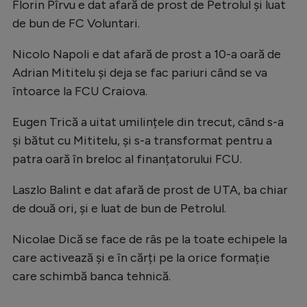
Florin Pîrvu e dat afară de prost de Petrolul și luat
Natație
de bun de FC Voluntari.
Formula 1
Nicolo Napoli e dat afară de prost a 10-a oară de
Gimnastică
Adrian Mititelu și deja se fac pariuri când se va
Auto
întoarce la FCU Craiova.
Rugby
Eugen Trică a uitat umilințele din trecut, când s-a
și bătut cu Mititelu, și s-a transformat pentru a
Ciclism
patra oară în breloc al finanțatorului FCU.
Alte sporturi
Laszlo Balint e dat afară de prost de UTA, ba chiar
JO 2024
de două ori, și e luat de bun de Petrolul.
JO 2026
Nicolae Dică se face de râs pe la toate echipele la
care activează și e în cărți pe la orice formație
care schimbă banca tehnică.