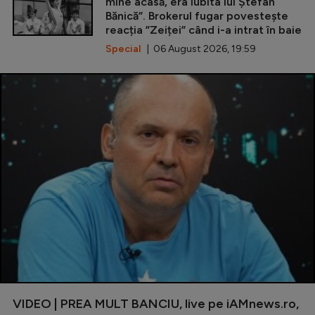
mine acasă, era iubita lui Ștefan
Bănică”. Brokerul fugar povestește
reacția ”Zeiței” când i-a intrat în baie
Special
| 06 August 2026, 19:59
VIDEO | PREA MULT BANCIU, live pe iAMnews.ro,