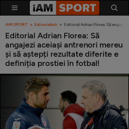
iAM SPORT
Editorialisti
Editorial Adrian Florea: Să angajezi a
Editorial Adrian Florea: Să
angajezi aceiași antrenori mereu
și să aștepți rezultate diferite e
definiția prostiei în fotbal!
SuperLiga
Liga 2
Cupa României
Echipa Națională
U21
Fotbal feminin