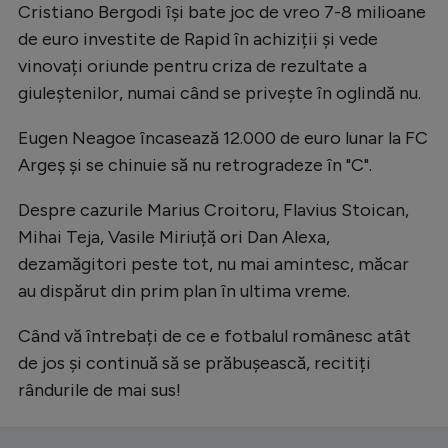
Intră în cont
Cristiano Bergodi își bate joc de vreo 7-8 milioane
de euro investite de Rapid în achiziții și vede
Creează cont
vinovați oriunde pentru criza de rezultate a
giuleștenilor, numai când se privește în oglindă nu.
Eugen Neagoe încasează 12.000 de euro lunar la FC
Argeș și se chinuie să nu retrogradeze în "C".
Despre cazurile Marius Croitoru, Flavius Stoican,
Mihai Teja, Vasile Miriuță ori Dan Alexa,
dezamăgitori peste tot, nu mai amintesc, măcar
au dispărut din prim plan în ultima vreme.
Când vă întrebați de ce e fotbalul românesc atât
de jos și continuă să se prăbușească, recitiți
rândurile de mai sus!