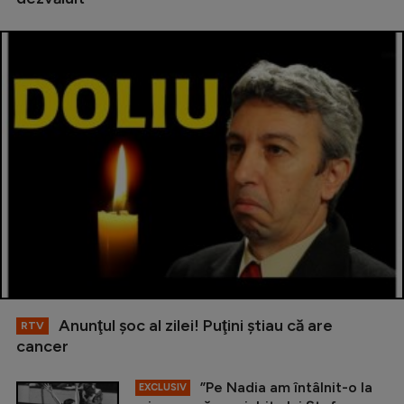
Anunţul şoc al zilei! Puţini ştiau că are
RTV
cancer
”Pe Nadia am întâlnit-o la
EXCLUSIV