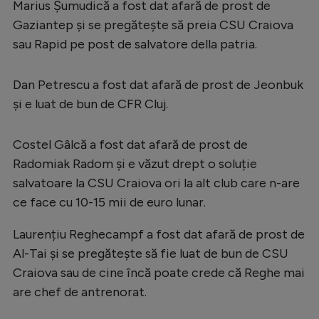
Marius Șumudică a fost dat afară de prost de
Serie A
Gaziantep și se pregătește să preia CSU Craiova
sau Rapid pe post de salvatore della patria.
Bundesliga
Ligue 1
Dan Petrescu a fost dat afară de prost de Jeonbuk
Campionate
și e luat de bun de CFR Cluj.
Starurile fotbalului
Costel Gâlcă a fost dat afară de prost de
EURO 2024
Radomiak Radom și e văzut drept o soluție
Stranieri
salvatoare la CSU Craiova ori la alt club care n-are
ce face cu 10-15 mii de euro lunar.
Clasamente
Laurențiu Reghecampf a fost dat afară de prost de
Al-Tai și se pregătește să fie luat de bun de CSU
Craiova sau de cine încă poate crede că Reghe mai
Tenis
are chef de antrenorat.
Handbal