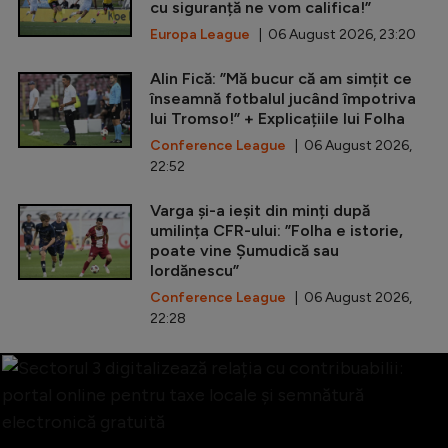
cu siguranță ne vom califica!”
Europa League
| 06 August 2026, 23:20
Alin Fică: ”Mă bucur că am simțit ce
înseamnă fotbalul jucând împotriva
lui Tromso!” + Explicațiile lui Folha
Conference League
| 06 August 2026,
22:52
Varga și-a ieșit din minți după
umilința CFR-ului: ”Folha e istorie,
poate vine Șumudică sau
Iordănescu”
Conference League
| 06 August 2026,
22:28