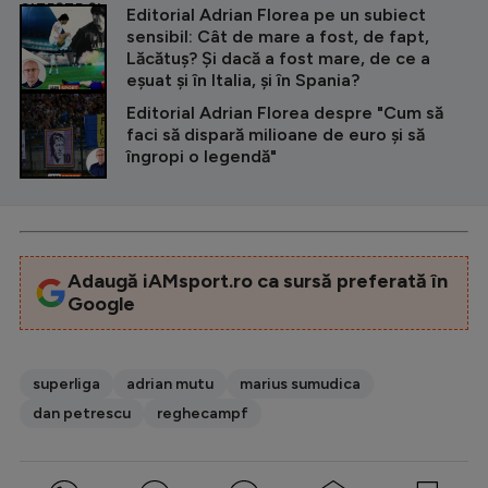
CITEȘTE ȘI
Editorial Adrian Florea pe un subiect
sensibil: Cât de mare a fost, de fapt,
Lăcătuș? Și dacă a fost mare, de ce a
eșuat și în Italia, și în Spania?
Editorial Adrian Florea despre "Cum să
faci să dispară milioane de euro și să
îngropi o legendă"
Adaugă iAMsport.ro ca sursă preferată în
Google
superliga
adrian mutu
marius sumudica
dan petrescu
reghecampf