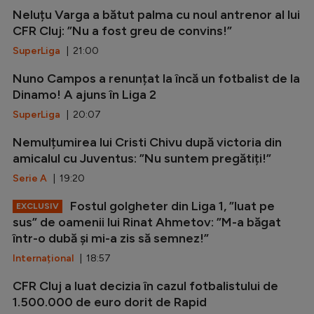
Neluțu Varga a bătut palma cu noul antrenor al lui
CFR Cluj: ”Nu a fost greu de convins!”
SuperLiga
| 21:00
Nuno Campos a renunțat la încă un fotbalist de la
Dinamo! A ajuns în Liga 2
SuperLiga
| 20:07
Nemulțumirea lui Cristi Chivu după victoria din
amicalul cu Juventus: ”Nu suntem pregătiți!”
Serie A
| 19:20
Fostul golgheter din Liga 1, ”luat pe
EXCLUSIV
sus” de oamenii lui Rinat Ahmetov: ”M-a băgat
într-o dubă și mi-a zis să semnez!”
Internațional
| 18:57
CFR Cluj a luat decizia în cazul fotbalistului de
1.500.000 de euro dorit de Rapid