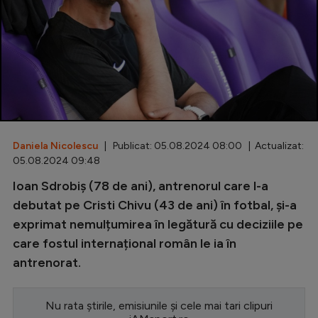
Special
Diverse
Inedit
Clasamente
Daniela Nicolescu
| Publicat: 05.08.2024 08:00 | Actualizat:
05.08.2024 09:48
Champions League
Ioan Sdrobiş (78 de ani), antrenorul care l-a
debutat pe Cristi Chivu (43 de ani) în fotbal, și-a
Europa League
exprimat nemulțumirea în legătură cu deciziile pe
Conference League
care fostul internațional român le ia în
CM 2026
antrenorat.
Premier League
Nu rata știrile, emisiunile și cele mai tari clipuri
LaLiga