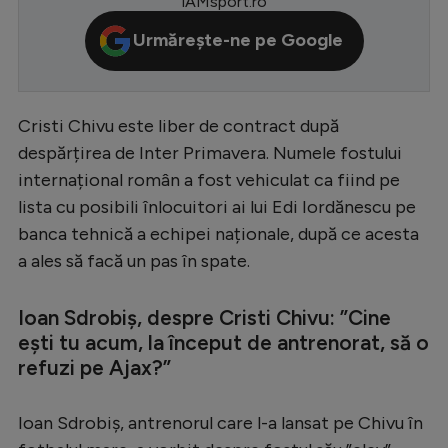
iAMsport.ro
Serie A
Urmărește-ne pe Google
Bundesliga
Ligue 1
Cristi Chivu este liber de contract după
Campionate
despărțirea de Inter Primavera. Numele fostului
Starurile fotbalului
internațional român a fost vehiculat ca fiind pe
lista cu posibili înlocuitori ai lui Edi Iordănescu pe
EURO 2024
banca tehnică a echipei naționale, după ce acesta
Stranieri
a ales să facă un pas în spate.
Clasamente
Ioan Sdrobiș, despre Cristi Chivu: ”Cine
ești tu acum, la început de antrenorat, să o
refuzi pe Ajax?”
Tenis
Ioan Sdrobiș, antrenorul care l-a lansat pe Chivu în
Handbal