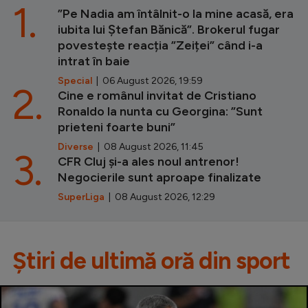
1.
”Pe Nadia am întâlnit-o la mine acasă, era
iubita lui Ștefan Bănică”. Brokerul fugar
povestește reacția ”Zeiței” când i-a
intrat în baie
Special
| 06 August 2026, 19:59
2.
Cine e românul invitat de Cristiano
Ronaldo la nunta cu Georgina: ”Sunt
prieteni foarte buni”
Diverse
| 08 August 2026, 11:45
3.
CFR Cluj și-a ales noul antrenor!
Negocierile sunt aproape finalizate
SuperLiga
| 08 August 2026, 12:29
Știri de ultimă oră din sport