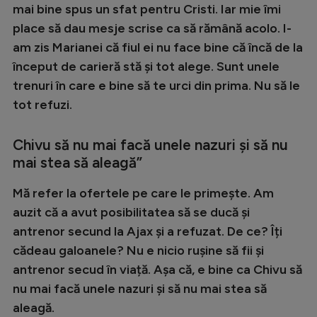
Intră în cont
mai bine spus un sfat pentru Cristi. Iar mie îmi
Creează cont
place să dau mesje scrise ca să rămână acolo. I-
am zis Marianei că fiul ei nu face bine că încă de la
început de carieră stă și tot alege. Sunt unele
trenuri în care e bine să te urci din prima. Nu să le
tot refuzi.
Chivu să nu mai facă unele nazuri și să nu
mai stea să aleagă”
Mă refer la ofertele pe care le primește. Am
auzit că a avut posibilitatea să se ducă și
antrenor secund la Ajax și a refuzat. De ce? Îți
cădeau galoanele? Nu e nicio rușine să fii și
antrenor secud în viață. Așa că, e bine ca Chivu să
nu mai facă unele nazuri și să nu mai stea să
aleagă.