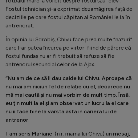
fotbalul mare, a vorbit despre fostul său ”elev”.
Natație
Fostul tehnician și-a exprimat dezamăgirea față de
deciziile pe care fostul căpitan al României le ia în
Formula 1
antrenorat.
Gimnastică
În opinia lui Sdrobiș, Chivu face prea multe ”nazuri”
Auto
care l-ar putea încurca pe viitor, fiind de părere că
Rugby
fostul fundaș nu ar fi trebuit să refuze să fie
Ciclism
antrenorul secund al celor de la Ajax.
Alte sporturi
”Nu am de ce să îi dau calde lui Chivu. Aproape că
JO 2024
nu mai am niciun fel de relație cu el, deoarece nu
mă mai caută și nu mai vorbim de mult timp. Însă,
JO 2026
eu țin mult la el și am observat un lucru la el care
nu îi face bine la vârsta asta în cariera lui de
antrenor.
I-am scris Marianei
(n.r. mama lui Chivu)
un mesaj,