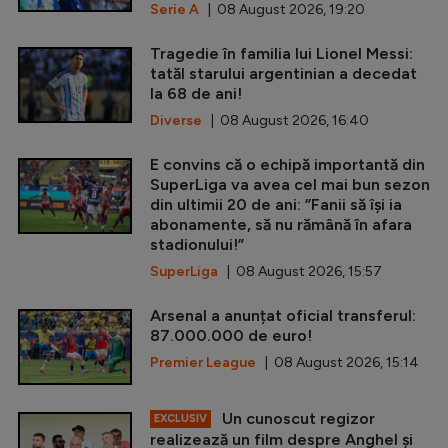
Serie A
| 08 August 2026, 19:20
Tragedie în familia lui Lionel Messi:
tatăl starului argentinian a decedat
la 68 de ani!
Diverse
| 08 August 2026, 16:40
E convins că o echipă importantă din
SuperLiga va avea cel mai bun sezon
din ultimii 20 de ani: ”Fanii să își ia
abonamente, să nu rămână în afara
stadionului!”
SuperLiga
| 08 August 2026, 15:57
Arsenal a anunțat oficial transferul:
87.000.000 de euro!
Premier League
| 08 August 2026, 15:14
Un cunoscut regizor
EXCLUSIV
realizează un film despre Anghel și