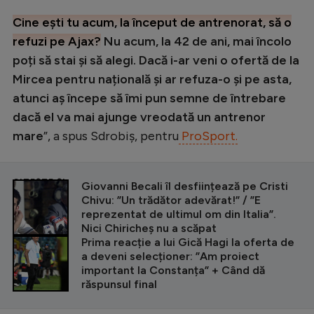
Cine ești tu acum, la început de antrenorat, să o
refuzi pe Ajax?
Nu acum, la 42 de ani, mai încolo
poți să stai și să alegi. Dacă i-ar veni o ofertă de la
Mircea pentru națională și ar refuza-o și pe asta,
atunci aș începe să îmi pun semne de întrebare
dacă el va mai ajunge vreodată un antrenor
mare
”, a spus Sdrobiș, pentru
ProSport.
CITEȘTE ȘI
Giovanni Becali îl desființează pe Cristi
Chivu: ”Un trădător adevărat!” / ”E
reprezentat de ultimul om din Italia”.
Nici Chiricheș nu a scăpat
Prima reacție a lui Gică Hagi la oferta de
a deveni selecționer: ”Am proiect
important la Constanța” + Când dă
răspunsul final