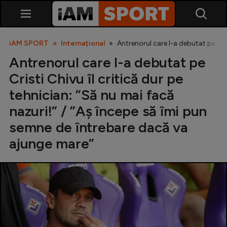
iAM SPORT
Internațional
Antrenorul care l-a debutat pe Cris
Antrenorul care l-a debutat pe
Cristi Chivu îl critică dur pe
tehnician: ”Să nu mai facă
nazuri!” / ”Aș începe să îmi pun
semne de întrebare dacă va
SuperLiga
ajunge mare”
Liga 2
Cupa României
Echipa Națională
U21
Fotbal feminin