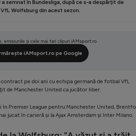
i) a semnat în Bundesliga, după ce s-a despărțit de
 VfL Wolfsburg din acest sezon.
e, emisiunile și cele mai tari clipuri iAMsport.ro
rmărește iAMsport.ro pe Google
 contract pe doi ani cu echipa germană de fotbal VfL
ţit de Manchester United ca jucător liber.
ţii în Premier League pentru Manchester United, Brentf
i jucat în carieră şi la Ajax Amsterdam şi Inter Milano.
de la Wolfsburg: ”A văzut și a trăit