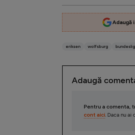
Adaugă i
eriksen
wolfsburg
bundesli
Adaugă comenta
Pentru a comenta, tre
cont aici
. Daca nu ai