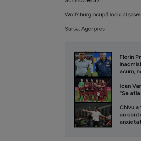
Schindzielorz.'
Wolfsburg ocupă locul al şasel
Sursa: Agerpres
CITEȘTE ȘI
Florin P
inadmisi
acum, ne
Ioan Var
"Se afla
Chivu a 
au conte
anxieta