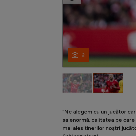
2
''
Ne alegem cu un jucător care a
sa en
ormă, calitatea pe care 
mai ales tinerilor noştri jucăt