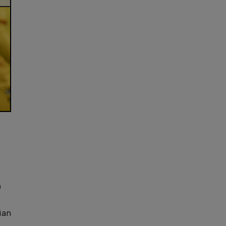
a
ian