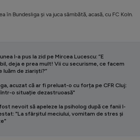
ea în Bundesliga şi va juca sâmbătă, acasă, cu FC Koln.
runea l-a pus la zid pe Mircea Lucescu: ”E
bil, deja e prea mult! Vii cu securisme, ce facem
 luăm de ziariști?”
ga, acuzat că ar fi preluat-o cu forța pe CFR Cluj:
 într-o situație dezastruoasă"
fost nevoit să apeleze la psiholog după ce fanii l-
stat: "La sfârșitul meciului, vomitam de stres și
te"