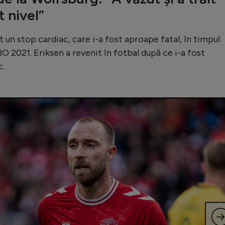
t nivel”
it un stop cardiac, care i-a fost aproape fatal, în timpul
RO 2021. Eriksen a revenit în fotbal după ce i-a fost
c.