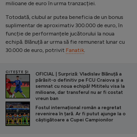
milioane de euro în urma tranzacției.
Totodată, clubul ar putea beneficia de un bonus
suplimentar de aproximativ 300.000 de euro, în
funcție de performanțele jucătorului la noua
echipă. Blănuță ar urma să fie remunerat lunar cu
30.000 de euro, potrivit
Fanatik
.
CITEȘTE ȘI
OFICIAL | Surpriză: Vladislav Blănuță a
părăsit-o definitiv pe FCU Craiova și a
semnat cu noua echipă! Mititelu visa la
milioane, dar transferul nu ar fi costat
vreun ban
Fostul internațional român a regretat
revenirea în țară. Ar fi putut ajunge la o
câștigătoare a Cupei Campionilor