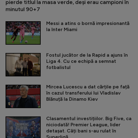
pierde titlul la masa verde, deși erau campioni în
minutul 90+7
Messi a atins o bornă impresionantă
la Inter Miami
Fostul jucător de la Rapid a ajuns în
Liga 4. Cu ce echipă a semnat
fotbalistul
Mircea Lucescu a dat cărțile pe față
în cazul transferului lui Vladislav
Blănuță la Dinamo Kiev
Clasamentul investițiilor. Big Five, ca
niciodată! Premier League, lider
detașat. Câți bani s-au rulat în
Superligă