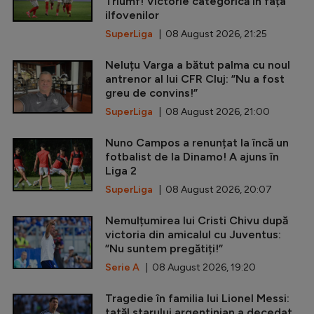
Triumf! Victorie categorică în fața
ilfovenilor
SuperLiga
| 08 August 2026, 21:25
Neluțu Varga a bătut palma cu noul
antrenor al lui CFR Cluj: ”Nu a fost
greu de convins!”
SuperLiga
| 08 August 2026, 21:00
Nuno Campos a renunțat la încă un
fotbalist de la Dinamo! A ajuns în
Liga 2
SuperLiga
| 08 August 2026, 20:07
Nemulțumirea lui Cristi Chivu după
victoria din amicalul cu Juventus:
”Nu suntem pregătiți!”
Serie A
| 08 August 2026, 19:20
Tragedie în familia lui Lionel Messi:
tatăl starului argentinian a decedat