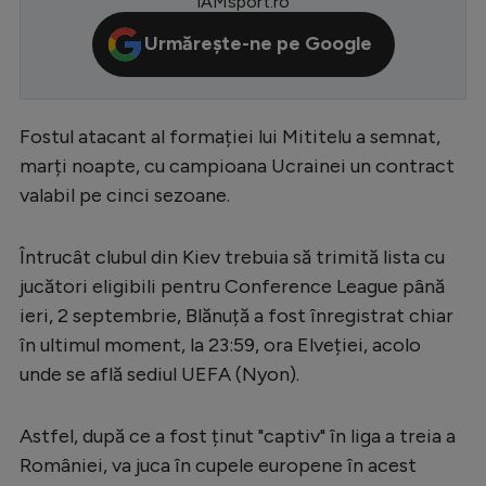
iAMsport.ro
Serie A
Urmărește-ne pe Google
Bundesliga
Ligue 1
Fostul atacant al formației lui Mititelu a semnat,
Campionate
marți noapte, cu campioana Ucrainei un contract
Starurile fotbalului
valabil pe cinci sezoane.
EURO 2024
Întrucât clubul din Kiev trebuia să trimită lista cu
Stranieri
jucători eligibili pentru Conference League până
Clasamente
ieri, 2 septembrie, Blănuță a fost înregistrat chiar
în ultimul moment, la 23:59, ora Elveției, acolo
unde se află sediul UEFA (Nyon).
Tenis
Astfel, după ce a fost ținut "captiv" în liga a treia a
României, va juca în cupele europene în acest
Handbal