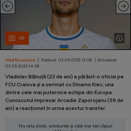
Special
Diverse
Inedit
(3)
Clasamente
Vlad Nicorescu
| Publicat: 03.09.2025 12:08 | Actualizat:
03.09.2025 14:38
Champions League
Vladislav Blănuță (23 de ani) a părăsit-o oficial pe
FCU Craiova și a semnat cu Dinamo Kiev, una
Europa League
dintre cele mai puternice echipe din Europa.
Conference League
Cunoscutul impresar Arcadie Zaporojanu (59 de
CM 2026
ani) a reacționat în urma acestui transfer.
Premier League
Nu rata știrile, emisiunile și cele mai tari clipuri
LaLiga