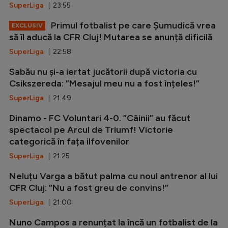
SuperLiga
| 23:55
Primul fotbalist pe care Șumudică vrea
EXCLUSIV
să îl aducă la CFR Cluj! Mutarea se anunță dificilă
SuperLiga
| 22:58
Sabău nu și-a iertat jucătorii după victoria cu
Csikszereda: ”Mesajul meu nu a fost înțeles!”
SuperLiga
| 21:49
Dinamo - FC Voluntari 4-0. ”Câinii” au făcut
spectacol pe Arcul de Triumf! Victorie
categorică în fața ilfovenilor
SuperLiga
| 21:25
Neluțu Varga a bătut palma cu noul antrenor al lui
CFR Cluj: ”Nu a fost greu de convins!”
SuperLiga
| 21:00
Nuno Campos a renunțat la încă un fotbalist de la