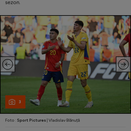
sezon.
Natație
Formula 1
Gimnastică
Auto
Rugby
Ciclism
Alte sporturi
JO 2024
JO 2026
3
Foto :
Sport Pictures
| Vladislav Blănuță