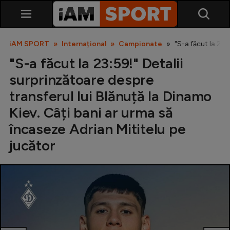
iAM SPORT
Internațional
Campionate
"S-a făcut la 23:
"S-a făcut la 23:59!" Detalii
surprinzătoare despre
transferul lui Blănuță la Dinamo
Kiev. Câți bani ar urma să
încaseze Adrian Mititelu pe
SuperLiga
jucător
Liga 2
Cupa României
Echipa Națională
U21
Fotbal feminin