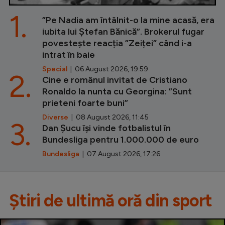
1.
”Pe Nadia am întâlnit-o la mine acasă, era
iubita lui Ștefan Bănică”. Brokerul fugar
povestește reacția ”Zeiței” când i-a
intrat în baie
Special
| 06 August 2026, 19:59
2.
Cine e românul invitat de Cristiano
Ronaldo la nunta cu Georgina: ”Sunt
prieteni foarte buni”
Diverse
| 08 August 2026, 11:45
3.
Dan Șucu își vinde fotbalistul în
Bundesliga pentru 1.000.000 de euro
Bundesliga
| 07 August 2026, 17:26
Știri de ultimă oră din sport