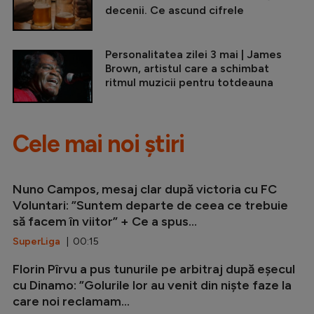
decenii. Ce ascund cifrele
Personalitatea zilei 3 mai | James
Brown, artistul care a schimbat
ritmul muzicii pentru totdeauna
Cele mai noi știri
Nuno Campos, mesaj clar după victoria cu FC
Voluntari: ”Suntem departe de ceea ce trebuie
să facem în viitor” + Ce a spus...
SuperLiga
| 00:15
Florin Pîrvu a pus tunurile pe arbitraj după eșecul
cu Dinamo: ”Golurile lor au venit din niște faze la
care noi reclamam...