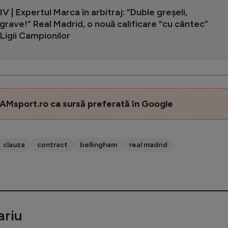
 | Expertul Marca în arbitraj: “Duble greșeli,
rave!” Real Madrid, o nouă calificare “cu cântec”
a Ligii Campionilor
AMsport.ro ca sursă preferată în Google
clauza
contract
bellingham
real madrid
riu