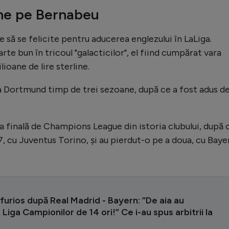
ane pe Bernabeu
 să se felicite pentru aducerea englezului în LaLiga.
te bun în tricoul "galacticilor", el fiind cumpărat vara
ioane de lire sterline.
ia Dortmund timp de trei sezoane, după ce a fost adus de
eia finală de Champions League din istoria clubului, după 
7, cu Juventus Torino, și au pierdut-o pe a doua, cu Baye
 furios după Real Madrid - Bayern: ”De aia au
 Liga Campionilor de 14 ori!” Ce i-au spus arbitrii la