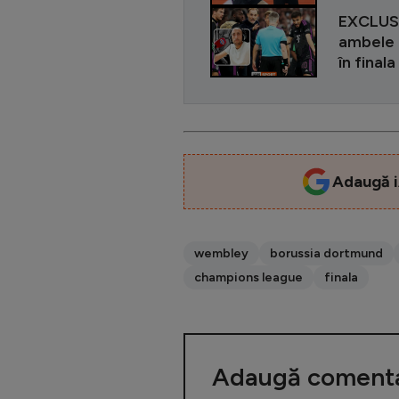
EXCLUSIV
ambele g
în final
Adaugă i
wembley
borussia dortmund
champions league
finala
Adaugă comenta