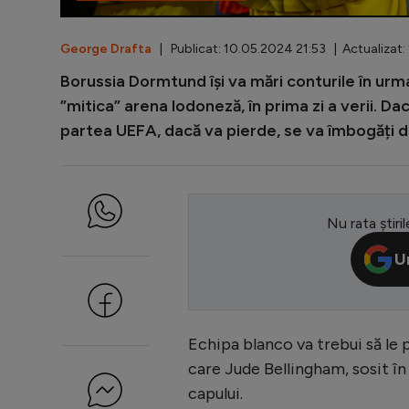
George Drafta
| Publicat: 10.05.2024 21:53 | Actualizat:
Borussia Dormtund își va mări conturile în urm
”mitica” arena lodoneză, în prima zi a verii. Da
partea UEFA, dacă va pierde, se va îmbogăți de
Nu rata știril
U
Echipa blanco va trebui să le 
care Jude Bellingham, sosit în
capului.