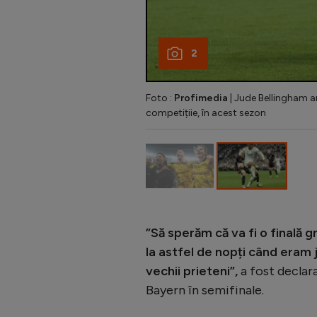
2
Foto :
Profimedia
| Jude Bellingham ar
competițiie, în acest sezon
”Să sperăm că va fi o finală
la astfel de nopți când eram 
vechii prieteni”,
a fost declar
Bayern în semifinale.