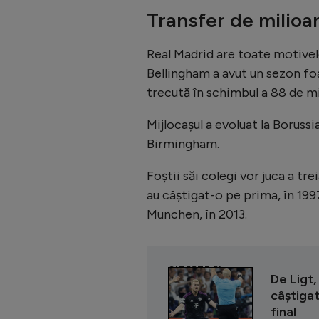
Transfer de milio
Real Madrid are toate motivele
Bellingham a avut un sezon foar
trecută în schimbul a 88 de mil
Mijlocașul a evoluat la Boruss
Birmingham.
Foștii săi colegi vor juca a tr
au câștigat-o pe prima, în 199
Munchen, în 2013.
CITEȘTE ȘI
De Ligt,
câștigat
final