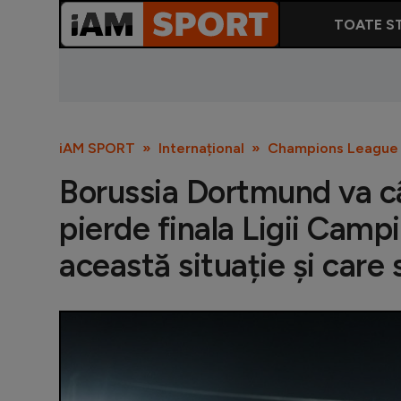
TOATE ST
iAM SPORT
Internațional
Champions League
Borussia Dortmund va câ
pierde finala Ligii Camp
această situație și care 