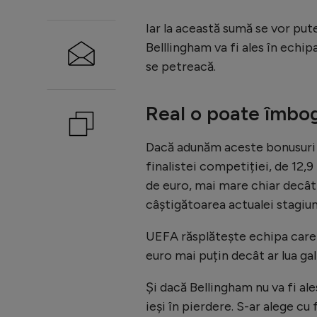
Iar la această sumă se vor pute
Belllingham va fi ales în echi
se petreacă.
Real o poate îmbog
Dacă adunăm aceste bonusuri ș
finalistei competiției, de 12,
de euro, mai mare chiar decât 
câștigătoarea actualei stagiun
UEFA răsplătește echipa care t
euro mai puțin decât ar lua gal
Și dacă Bellingham nu va fi ale
ieși în pierdere. S-ar alege cu 