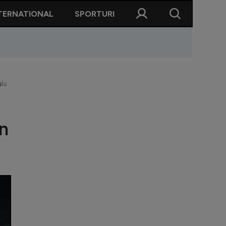
TERNATIONAL
SPORTURI
a Ligii Campionilor! Cum au ajuns nemții în această situație și 
în