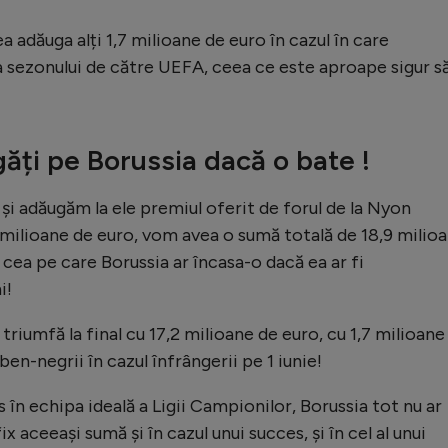
a adăuga alți 1,7 milioane de euro în cazul în care
pa sezonului de către UEFA, ceea ce este aproape sigur s
ăți pe Borussia dacă o bate !
i adăugăm la ele premiul oferit de forul de la Nyon
9 milioane de euro, vom avea o sumă totală de 18,9 milio
cea pe care Borussia ar încasa-o dacă ea ar fi
i!
riumfă la final cu 17,2 milioane de euro, cu 1,7 milioane
ben-negrii în cazul înfrângerii pe 1 iunie!
s în echipa ideală a Ligii Campionilor, Borussia tot nu ar
fix aceeași sumă și în cazul unui succes, și în cel al unui