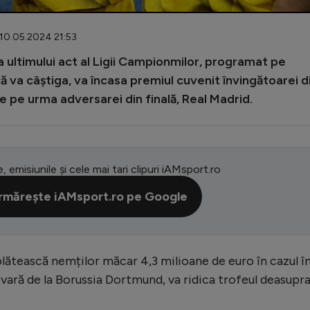
 10.05.2024 21:53
a ultimului act al Ligii Campionmilor, programat pe
că va câștiga, va încasa premiul cuvenit învingătoarei d
 pe urma adversarei din finală, Real Madrid.
e, emisiunile și cele mai tari clipuri iAMsport.ro
rmărește iAMsport.ro pe Google
plătească nemților măcar 4,3 milioane de euro în cazul î
 vară de la Borussia Dortmund, va ridica trofeul deasupr