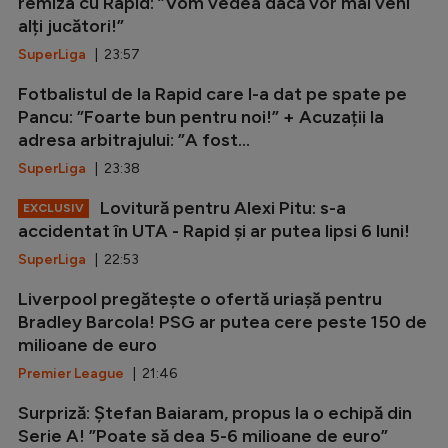
remiza cu Rapid: ”Vom vedea dacă vor mai veni
alți jucători!”
SuperLiga
| 23:57
Fotbalistul de la Rapid care l-a dat pe spate pe
Pancu: ”Foarte bun pentru noi!” + Acuzații la
adresa arbitrajului: ”A fost...
SuperLiga
| 23:38
Lovitură pentru Alexi Pitu: s-a
EXCLUSIV
accidentat în UTA - Rapid și ar putea lipsi 6 luni!
SuperLiga
| 22:53
Liverpool pregătește o ofertă uriașă pentru
Bradley Barcola! PSG ar putea cere peste 150 de
milioane de euro
Premier League
| 21:46
Surpriză: Ștefan Baiaram, propus la o echipă din
Serie A! ”Poate să dea 5-6 milioane de euro”