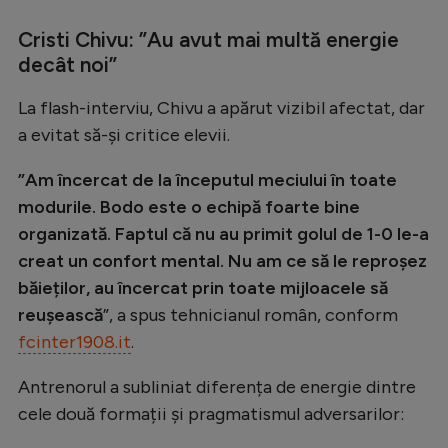
Intră în cont
Cristi Chivu: ”Au avut mai multă energie
Creează cont
decât noi”
La flash-interviu, Chivu a apărut vizibil afectat, dar
a evitat să-și critice elevii.
”Am încercat de la începutul meciului în toate
modurile. Bodo este o echipă foarte bine
organizată. Faptul că nu au primit golul de 1-0 le-a
creat un confort mental. Nu am ce să le reproșez
băieților, au încercat prin toate mijloacele să
reușească
”, a spus tehnicianul român, conform
fcinter1908.it
.
Antrenorul a subliniat diferența de energie dintre
cele două formații și pragmatismul adversarilor: