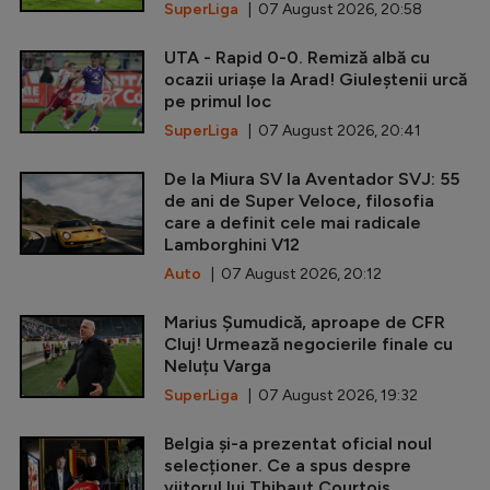
SuperLiga
| 07 August 2026, 20:58
UTA - Rapid 0-0. Remiză albă cu
ocazii uriașe la Arad! Giuleștenii urcă
pe primul loc
SuperLiga
| 07 August 2026, 20:41
De la Miura SV la Aventador SVJ: 55
de ani de Super Veloce, filosofia
care a definit cele mai radicale
Lamborghini V12
Auto
| 07 August 2026, 20:12
Marius Șumudică, aproape de CFR
Cluj! Urmează negocierile finale cu
Neluțu Varga
SuperLiga
| 07 August 2026, 19:32
Belgia și-a prezentat oficial noul
selecționer. Ce a spus despre
viitorul lui Thibaut Courtois