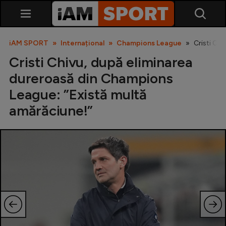
iAM SPORT
Internațional
Champions League
Cristi Ch
Cristi Chivu, după eliminarea
dureroasă din Champions
League: ”Există multă
amărăciune!”
SuperLiga
Liga 2
Cupa României
Echipa Națională
U21
Fotbal feminin