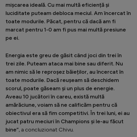
mișcarea ideală. Cu mai multă eficiență și
luciditate puteam debloca meciul. Am încercat în
toate modurile. Păcat, pentru că dacă am fi
marcat pentru 1-0 am fi pus mai multă presiune
pe ei​.
Energia este greu de găsit când joci din trei în
trei zile. Puteam ataca mai bine sau diferit. Nu
am nimic să le reproșez băieților, au încercat în
toate modurile. Dacă reușeam să deschidem
scorul, poate găseam și un plus de energie.
Aveau 10 jucători în careu, există multă
amărăciune, voiam să ne calificăm pentru că
obiectivul era să fim competitivi. În trei luni, ei au
jucat patru meciuri în Champions și le-au făcut
bine​
”
, a concluzionat Chivu.