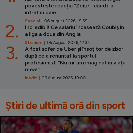
povestește reacția ”Zeiței” când i-a
intrat în baie
Special
| 06 August 2026, 19:59
2.
Incredibil! Ce salariu încasează Coubiș în
a liga a doua din Anglia
Stranieri
| 05 August 2026, 12:34
3.
A fost șofer de Uber și însoțitor de zbor
după ce a renunțat la sportul
profesionist: ”Nu mi-am imaginat în viața
mea!”
Inedit
| 06 August 2026, 19:00
Știri de ultimă oră din sport