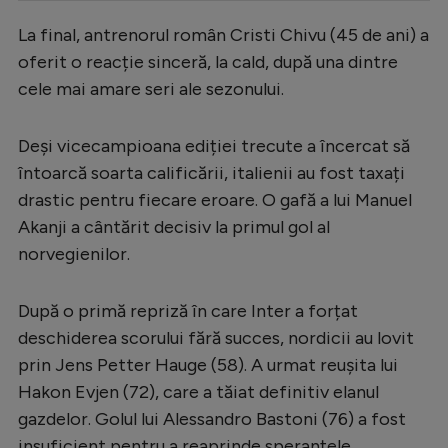
Serie A
La final, antrenorul român Cristi Chivu (45 de ani) a
oferit o reacție sinceră, la cald, după una dintre
Bundesliga
cele mai amare seri ale sezonului.
Ligue 1
Campionate
Deși vicecampioana ediției trecute a încercat să
întoarcă soarta calificării, italienii au fost taxați
Starurile fotbalului
drastic pentru fiecare eroare. O gafă a lui Manuel
EURO 2024
Akanji a cântărit decisiv la primul gol al
Stranieri
norvegienilor.
Clasamente
După o primă repriză în care Inter a forțat
deschiderea scorului fără succes, nordicii au lovit
prin Jens Petter Hauge (58). A urmat reușita lui
Hakon Evjen (72), care a tăiat definitiv elanul
Tenis
gazdelor. Golul lui Alessandro Bastoni (76) a fost
Handbal
insuficient pentru a reaprinde speranțele.