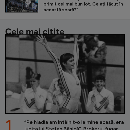
primit cel mai bun lot. Ce ați făcut în
această seară?”
Cele mai citite
1.
”Pe Nadia am întâlnit-o la mine acasă, era
iubita lui Ștefan Bănică”. Brokerul fugar