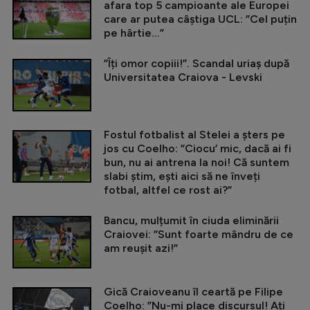
afara top 5 campioante ale Europei
care ar putea câștiga UCL: ”Cel puțin
pe hârtie...”
”Îți omor copiii!”. Scandal uriaș după
Universitatea Craiova - Levski
Fostul fotbalist al Stelei a șters pe
jos cu Coelho: ”Ciocu’ mic, dacă ai fi
bun, nu ai antrena la noi! Că suntem
slabi știm, ești aici să ne înveți
fotbal, altfel ce rost ai?”
Bancu, mulțumit în ciuda eliminării
Craiovei: ”Sunt foarte mândru de ce
am reușit azi!”
Gică Craioveanu îl ceartă pe Filipe
Coelho: ”Nu-mi place discursul! Ați