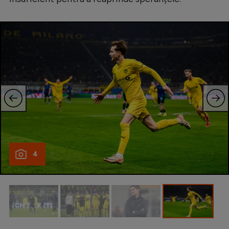
Natație
Formula 1
Gimnastică
Auto
Rugby
Ciclism
Alte sporturi
JO 2024
4
JO 2026