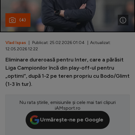
Special
(4)
Diverse
Inedit
Vlad Ispas
| Publicat: 25.02.2026 01:04 | Actualizat:
Clasamente
12.05.2026 12:22
Eliminare dureroasă pentru Inter, care a părăsit
Liga Campionilor încă din play-off-ul pentru
„optimi”, după 1-2 pe teren propriu cu Bodo/Glimt
Champions League
(1-3 în tur).
Europa League
Conference League
Nu rata știrile, emisiunile și cele mai tari clipuri
iAMsport.ro
CM 2026
Urmărește-ne pe Google
Premier League
LaLiga