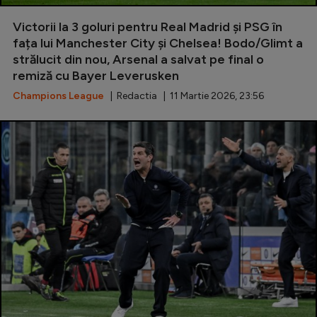
Special
Victorii la 3 goluri pentru Real Madrid și PSG în
fața lui Manchester City și Chelsea! Bodo/Glimt a
Diverse
strălucit din nou, Arsenal a salvat pe final o
remiză cu Bayer Leverusken
Inedit
Champions League
| Redactia | 11 Martie 2026, 23:56
Clasamente
Champions League
Europa League
Conference League
CM 2026
Premier League
LaLiga