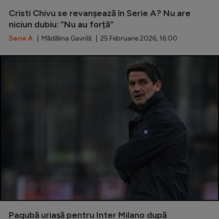
Intră în cont
Cristi Chivu se revanșează în Serie A? Nu are
Creează cont
niciun dubiu: ”Nu au forță”
Serie A
| Mădălina Gavrilă | 25 Februarie 2026, 16:00
Pagubă uriașă pentru Inter Milano după