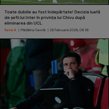
Serie A
Toate dubiile au fost îndepărtate! Decizia luată
Bundesliga
de șefii lui Inter în privința lui Chivu după
eliminarea din UCL
Ligue 1
Serie A
| Mădălina Gavrilă | 26 Februarie 2026, 08:36
Campionate
Starurile fotbalului
EURO 2024
Stranieri
Clasamente
Tenis
Handbal