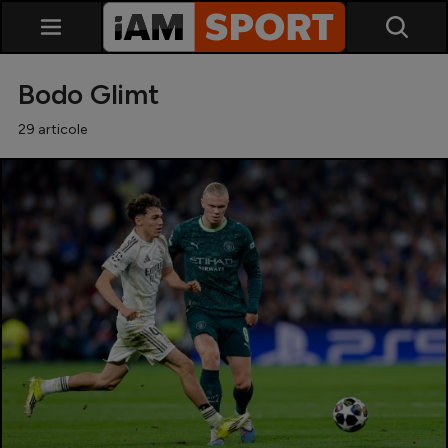
Bodo Glimt
29 articole
SuperLiga
Liga 2
Cupa României
Echipa Națională
U21
Fotbal feminin