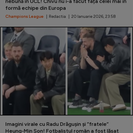
nebună în UCL! Chivu nu i-a făcut fața celei mai în
formă echipe din Europa
Champions League
| Redactia | 20 Ianuarie 2026, 23:58
Imagini virale cu Radu Drăgușin și ”fratele”
Heung-Min Son! Fotbalistul român a fost lăsat