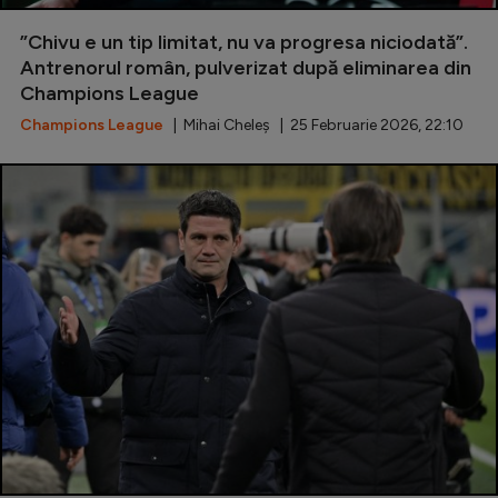
Natație
”Chivu e un tip limitat, nu va progresa niciodată”.
Formula 1
Antrenorul român, pulverizat după eliminarea din
Champions League
Gimnastică
Champions League
| Mihai Cheleș | 25 Februarie 2026, 22:10
Auto
Rugby
Ciclism
Alte sporturi
JO 2024
JO 2026