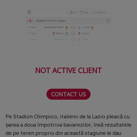
Natație
Formula 1
Gimnastică
Auto
Rugby
Ciclism
NOT ACTIVE CLIENT
Alte sporturi
JO 2024
CONTACT US
JO 2026
Pe Stadion Olimpico, italienii de la Lazio pleacă cu
șansa a doua împotriva bavarezilor, însă rezultatele
de pe teren propriu din această stagiune le dau