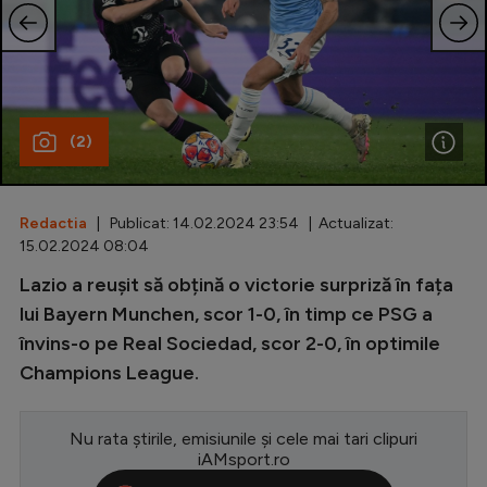
Special
Diverse
Inedit
(2)
Clasamente
Redactia
| Publicat: 14.02.2024 23:54 | Actualizat:
15.02.2024 08:04
Champions League
Lazio a reușit să obțină o victorie surpriză în fața
lui Bayern Munchen, scor 1-0, în timp ce PSG a
Europa League
învins-o pe Real Sociedad, scor 2-0, în optimile
Conference League
Champions League.
CM 2026
Premier League
Nu rata știrile, emisiunile și cele mai tari clipuri
iAMsport.ro
LaLiga