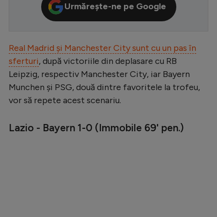
Urmărește-ne pe Google
Serie A
Bundesliga
Real Madrid și Manchester City sunt cu un pas în
Ligue 1
sferturi
, după victoriile din deplasare cu RB
Campionate
Leipzig, respectiv Manchester City, iar Bayern
Starurile fotbalului
Munchen și PSG, două dintre favoritele la trofeu,
vor să repete acest scenariu.
EURO 2024
Stranieri
Lazio - Bayern 1-0 (Immobile 69' pen.)
Clasamente
Tenis
Handbal