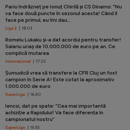
Pariu îndrăzneț pe Ionuț Chirilă și CS Dinamo: ”Nu
va face două puncte în sezonul acesta! Când îl
face pe primul, eu îmi dau...
Liga 2
| 18:03
Romelu Lukaku și-a dat acordul pentru transfer!
Salariu uriaș de 10.000.000 de euro pe an. Ce
complică mutarea
Internațional
| 17:23
Șumudică vrea să transfere la CFR Cluj un fost
campion în Serie A! Este cotat la aproximativ
1.000.000 de euro
SuperLiga
| 16:40
Iencsi, dat pe spate: ”Cea mai importantă
achiziție a Rapidului! Va face diferența în
campionatul nostru”
SuperLiga
| 15:55