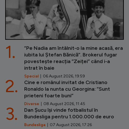
1.
”Pe Nadia am întâlnit-o la mine acasă, era
iubita lui Ștefan Bănică”. Brokerul fugar
povestește reacția ”Zeiței” când i-a
intrat în baie
Special
| 06 August 2026, 19:59
2.
Cine e românul invitat de Cristiano
Ronaldo la nunta cu Georgina: ”Sunt
prieteni foarte buni”
Diverse
| 08 August 2026, 11:45
3.
Dan Șucu își vinde fotbalistul în
Bundesliga pentru 1.000.000 de euro
Bundesliga
| 07 August 2026, 17:26