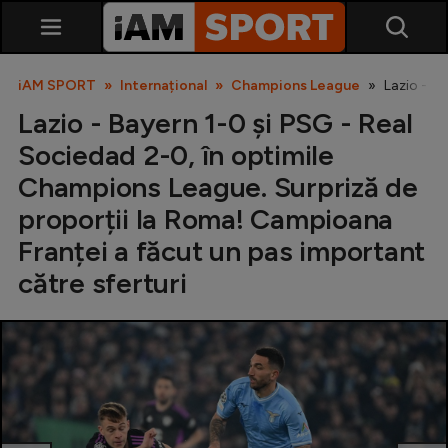
iAM SPORT
Internațional
Champions League
Lazio - B
Lazio - Bayern 1-0 și PSG - Real
Sociedad 2-0, în optimile
Champions League. Surpriză de
proporții la Roma! Campioana
Franței a făcut un pas important
SuperLiga
către sferturi
Liga 2
Cupa României
Echipa Națională
U21
Fotbal feminin