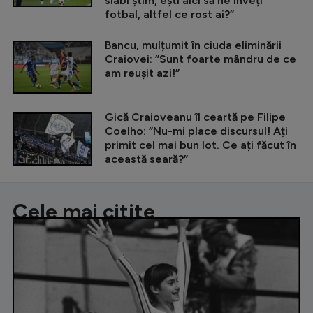
slabi știm, ești aici să ne înveți
fotbal, altfel ce rost ai?”
Bancu, mulțumit în ciuda eliminării
Craiovei: ”Sunt foarte mândru de ce
am reușit azi!”
Gică Craioveanu îl ceartă pe Filipe
Coelho: ”Nu-mi place discursul! Ați
primit cel mai bun lot. Ce ați făcut în
această seară?”
Cele mai citite