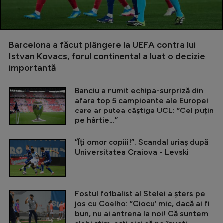
Barcelona a făcut plângere la UEFA contra lui
Istvan Kovacs, forul continental a luat o decizie
importantă
Banciu a numit echipa-surpriză din
afara top 5 campioante ale Europei
care ar putea câștiga UCL: ”Cel puțin
pe hârtie...”
”Îți omor copiii!”. Scandal uriaș după
Universitatea Craiova - Levski
Fostul fotbalist al Stelei a șters pe
jos cu Coelho: ”Ciocu’ mic, dacă ai fi
bun, nu ai antrena la noi! Că suntem