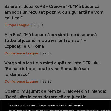
Baiaram, după KuPS - Craiova 1-1: ”Mă bucur că
am scos un rezultat pozitiv, cu siguranță ne vom
califica!”
Europa League
| 23:20
Alin Fică: ”Mă bucur că am simțit ce înseamnă
fotbalul jucând împotriva lui Tromso!” +
Explicațiile lui Folha
Conference League
| 22:52
Varga și-a ieșit din minți după umilința CFR-ului:
”Folha e istorie, poate vine Șumudică sau
Iordănescu”
Conference League
| 22:28
Coelho, mulțumit de remiza Craiovei din Finlanda:
”Dacă luăm în considerare că am jucat în
deplasare și pe un teren...
Nouă ne pasă ca datele tale personale să rămână confidențiale
Europa League
| 22:04
Noi și partenerii noștri
1019
stocăm și/sau accesăm informații pe dispozitivul dvs., precum identificatorii cookie unici pentru