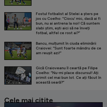
Fostul fotbalist al Stelei a șters pe
jos cu Coelho: ”Ciocu’ mic, dacă ai fi
bun, nu ai antrena la noi! Că suntem
slabi știm, ești aici să ne înveți
fotbal, altfel ce rost ai?”
Bancu, mulțumit în ciuda eliminării
Craiovei: ”Sunt foarte mândru de ce
am reușit azi!”
Gică Craioveanu îl ceartă pe Filipe
Coelho: ”Nu-mi place discursul! Ați
primit cel mai bun lot. Ce ați făcut în
această seară?”
Cele mai citite