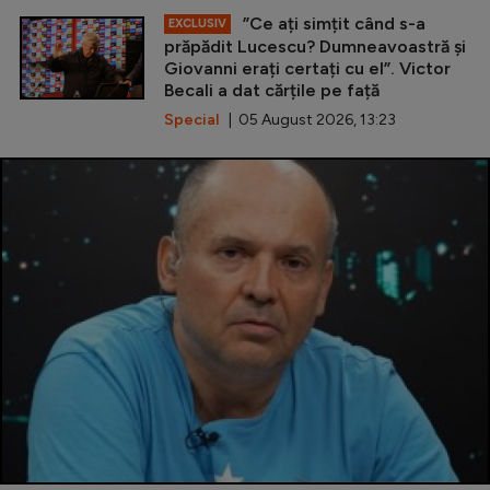
”Ce ați simțit când s-a
EXCLUSIV
prăpădit Lucescu? Dumneavoastră și
Giovanni erați certați cu el”. Victor
Becali a dat cărțile pe față
Special
| 05 August 2026, 13:23