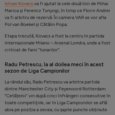
Istvan Kovacs
va fi ajutat la cele două linii de Mihai
Natație
Marica și Ferencz Tunyogi, în timp ce Florin Andrei
Formula 1
va fi arbitru de rezervă. În camera VAR se vor afla
Pol van Boekel și Cătălin Popa.
Gimnastică
Auto
Etapa trecută, Kovacs a fost la centru în partida
Internazionale Milano – Arsenal Londra, unde a fost
Rugby
criticat de fanii ”tunarilor”.
Ciclism
Alte sporturi
Radu Petrescu, la al doilea meci în acest
sezon de Liga Campionilor
JO 2024
JO 2026
La rândul său, Radu Petrescu va arbitra partida
dintre Manchester City și Feyenoord Rotterdam.
”Cetățenii” vin după cinci înfrângeri consecutive în
toate competițiile, iar în Liga Campionilor se află
abia pe poziția a zecea, cu șapte puncte obținute