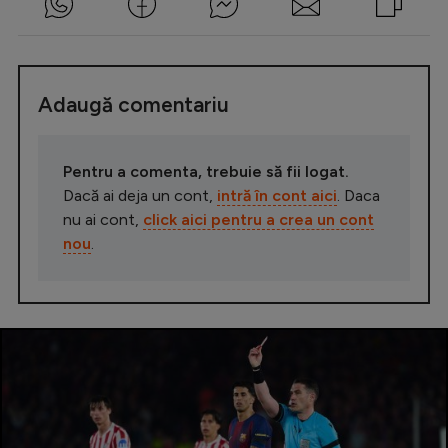
Adaugă comentariu
Pentru a comenta, trebuie să fii logat.
Dacă ai deja un cont,
intră în cont aici
. Daca
nu ai cont,
click aici pentru a crea un cont
nou
.