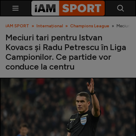
iAM SPORT
Internațional
Champions League
Meciuri ta
Meciuri tari pentru Istvan
Kovacs și Radu Petrescu în Liga
Campionilor. Ce partide vor
conduce la centru
SuperLiga
Liga 2
Cupa României
Echipa Națională
U21
Fotbal feminin