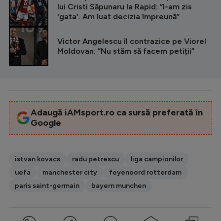
lui Cristi Săpunaru la Rapid: ”I-am zis
'gata'. Am luat decizia împreună”
Victor Angelescu îl contrazice pe Viorel
Moldovan: ”Nu stăm să facem petiții”
Adaugă iAMsport.ro ca sursă preferată în
Google
istvan kovacs
radu petrescu
liga campionilor
uefa
manchester city
feyenoord rotterdam
paris saint-germain
bayern munchen