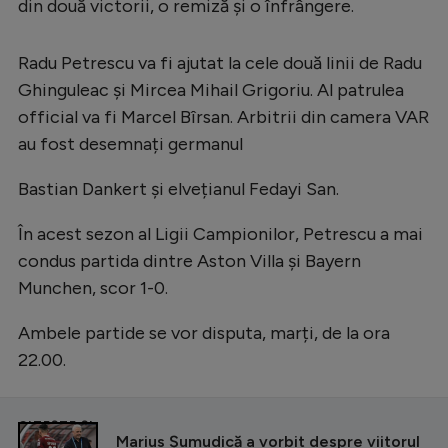
Intră în cont
din două victorii, o remiză și o înfrângere.
Creează cont
Radu Petrescu va fi ajutat la cele două linii de Radu
Ghinguleac și Mircea Mihail Grigoriu. Al patrulea
official va fi Marcel Bîrsan. Arbitrii din camera VAR
au fost desemnați germanul
Bastian Dankert și elvețianul Fedayi San.
În acest sezon al Ligii Campionilor, Petrescu a mai
condus partida dintre Aston Villa și Bayern
Munchen, scor 1-0.
Ambele partide se vor disputa, marți, de la ora
22.00.
CITEȘTE ȘI
Marius Șumudică a vorbit despre viitorul