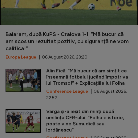
Baiaram, după KuPS - Craiova 1-1: ”Mă bucur că
am scos un rezultat pozitiv, cu siguranță ne vom
califica!”
Europa League
| 06 August 2026, 23:20
Alin Fică: ”Mă bucur că am simțit ce
înseamnă fotbalul jucând împotriva
lui Tromso!” + Explicațiile lui Folha
Conference League
| 06 August 2026,
22:52
Varga și-a ieșit din minți după
umilința CFR-ului: ”Folha e istorie,
poate vine Șumudică sau
Iordănescu”