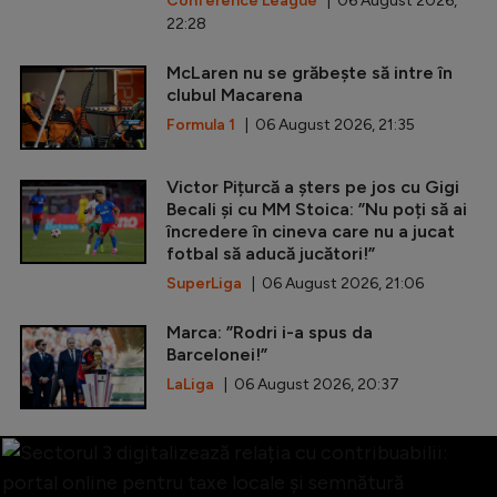
Conference League
| 06 August 2026,
22:28
McLaren nu se grăbește să intre în
clubul Macarena
Formula 1
| 06 August 2026, 21:35
Victor Pițurcă a șters pe jos cu Gigi
Becali și cu MM Stoica: ”Nu poți să ai
încredere în cineva care nu a jucat
fotbal să aducă jucători!”
SuperLiga
| 06 August 2026, 21:06
Marca: ”Rodri i-a spus da
Barcelonei!”
LaLiga
| 06 August 2026, 20:37