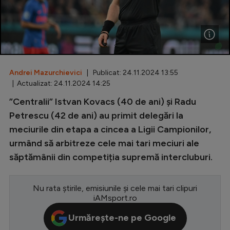
Special
Diverse
Inedit
Andrei Mazurchievici
| Publicat: 24.11.2024 13:55
Clasamente
| Actualizat: 24.11.2024 14:25
”Centralii” Istvan Kovacs (40 de ani) și Radu
Petrescu (42 de ani) au primit delegări la
meciurile din etapa a cincea a Ligii Campionilor,
Champions League
urmând să arbitreze cele mai tari meciuri ale
Europa League
săptămânii din competiția supremă intercluburi.
Conference League
CM 2026
Nu rata știrile, emisiunile și cele mai tari clipuri
iAMsport.ro
Premier League
Urmărește-ne pe Google
LaLiga