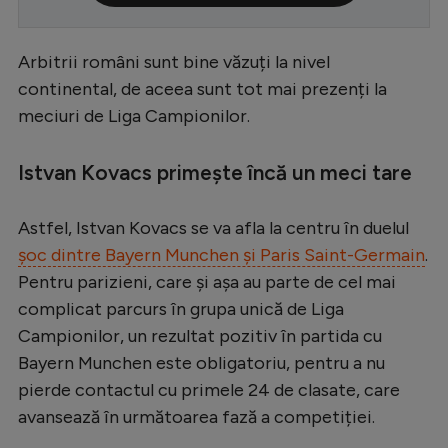
Serie A
Arbitrii români sunt bine văzuți la nivel
Bundesliga
continental, de aceea sunt tot mai prezenți la
Ligue 1
meciuri de Liga Campionilor.
Campionate
Istvan Kovacs primește încă un meci tare
Starurile fotbalului
EURO 2024
Astfel, Istvan Kovacs se va afla la centru în duelul
Stranieri
șoc dintre Bayern Munchen și Paris Saint-Germain
.
Pentru parizieni, care și așa au parte de cel mai
Clasamente
complicat parcurs în grupa unică de Liga
Campionilor, un rezultat pozitiv în partida cu
Bayern Munchen este obligatoriu, pentru a nu
pierde contactul cu primele 24 de clasate, care
Tenis
avansează în următoarea fază a competiției.
Handbal