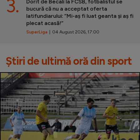
3.
Dorit de Becali la FCSB, fotbalistul se
bucură că nu a acceptat oferta
latifundiarului: ”Mi-aș fi luat geanta și aș fi
plecat acasă!”
SuperLiga
| 04 August 2026, 17:00
Știri de ultimă oră din sport