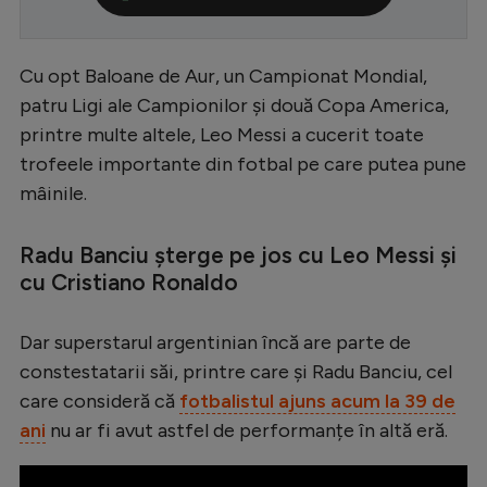
Serie A
Bundesliga
Cu opt Baloane de Aur, un Campionat Mondial,
patru Ligi ale Campionilor și două Copa America,
Ligue 1
printre multe altele, Leo Messi a cucerit toate
Campionate
trofeele importante din fotbal pe care putea pune
Starurile fotbalului
mâinile.
EURO 2024
Radu Banciu șterge pe jos cu Leo Messi și
Stranieri
cu Cristiano Ronaldo
Clasamente
Dar superstarul argentinian încă are parte de
constestatarii săi, printre care și Radu Banciu, cel
care consideră că
fotbalistul ajuns acum la 39 de
Tenis
ani
nu ar fi avut astfel de performanțe în altă eră.
Handbal