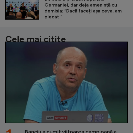
Germaniei, dar deja amenință cu
demisia: ”Dacă faceți așa ceva, am
plecat!”
Cele mai citite
Banciu a numit viitoarea campioană a