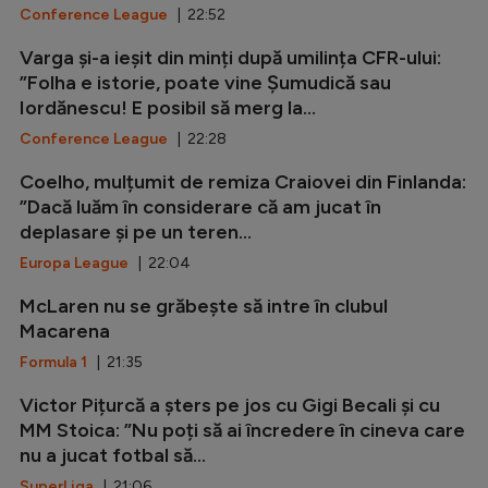
Conference League
| 22:52
Varga și-a ieșit din minți după umilința CFR-ului:
”Folha e istorie, poate vine Șumudică sau
Iordănescu! E posibil să merg la...
Conference League
| 22:28
Coelho, mulțumit de remiza Craiovei din Finlanda:
”Dacă luăm în considerare că am jucat în
deplasare și pe un teren...
Europa League
| 22:04
McLaren nu se grăbește să intre în clubul
Macarena
Formula 1
| 21:35
Victor Pițurcă a șters pe jos cu Gigi Becali și cu
MM Stoica: ”Nu poți să ai încredere în cineva care
nu a jucat fotbal să...
SuperLiga
| 21:06