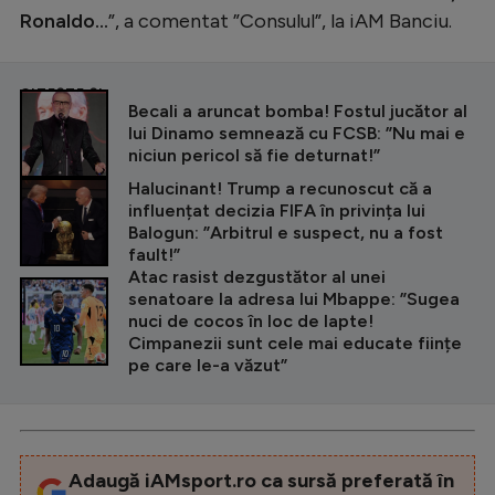
Ronaldo...
”, a comentat ”Consulul”, la iAM Banciu.
CITEȘTE ȘI
Becali a aruncat bomba! Fostul jucător al
lui Dinamo semnează cu FCSB: ”Nu mai e
niciun pericol să fie deturnat!”
Halucinant! Trump a recunoscut că a
influențat decizia FIFA în privința lui
Balogun: ”Arbitrul e suspect, nu a fost
fault!”
Atac rasist dezgustător al unei
senatoare la adresa lui Mbappe: ”Sugea
nuci de cocos în loc de lapte!
Cimpanezii sunt cele mai educate ființe
pe care le-a văzut”
Adaugă iAMsport.ro ca sursă preferată în