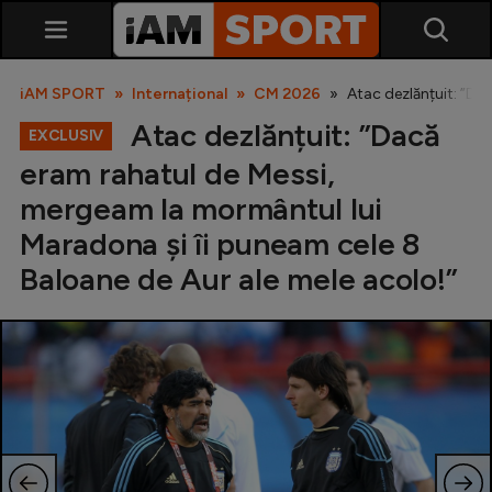
iAM SPORT
Internațional
CM 2026
Atac dezlănțuit: ”Da
Atac dezlănțuit: ”Dacă
EXCLUSIV
eram rahatul de Messi,
mergeam la mormântul lui
Maradona și îi puneam cele 8
Baloane de Aur ale mele acolo!”
SuperLiga
Liga 2
Cupa României
Echipa Națională
U21
Fotbal feminin