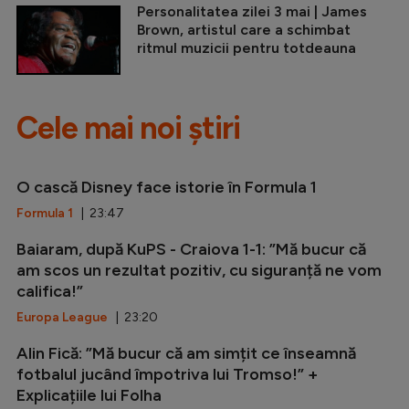
Personalitatea zilei 3 mai | James
Brown, artistul care a schimbat
ritmul muzicii pentru totdeauna
Cele mai noi știri
O cască Disney face istorie în Formula 1
Formula 1
| 23:47
Baiaram, după KuPS - Craiova 1-1: ”Mă bucur că
am scos un rezultat pozitiv, cu siguranță ne vom
califica!”
Europa League
| 23:20
Alin Fică: ”Mă bucur că am simțit ce înseamnă
fotbalul jucând împotriva lui Tromso!” +
Explicațiile lui Folha