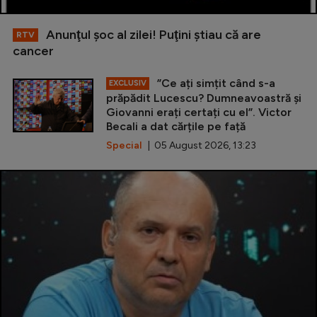
Anunţul şoc al zilei! Puţini ştiau că are
RTV
cancer
”Ce ați simțit când s-a
EXCLUSIV
prăpădit Lucescu? Dumneavoastră și
Giovanni erați certați cu el”. Victor
Becali a dat cărțile pe față
Special
| 05 August 2026, 13:23