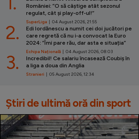
1.
României: ”O să câștige atât sezonul
regulat, cât și play-off-ul!”
SuperLiga
| 04 August 2026, 21:55
2.
Edi Iordănescu a numit cei doi jucători pe
care regretă că nu i-a convocat la Euro
2024: ”Îmi pare rău, dar asta e situația”
Echipa Națională
| 04 August 2026, 08:03
3.
Incredibil! Ce salariu încasează Coubiș în
a liga a doua din Anglia
Stranieri
| 05 August 2026, 12:34
Știri de ultimă oră din sport