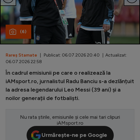
Special
Diverse
(6)
Inedit
Clasamente
Rareș Stamate
| Publicat: 06.07.2026 20:40 | Actualizat:
06.07.2026 22:58
În cadrul emisiunii pe care o realizează la
Champions League
iAMsport.ro, jurnalistul Radu Banciu s-a dezlănțuit
la adresa legendarului Leo Messi (39 ani) și a
Europa League
noilor generații de fotbaliști.
Conference League
CM 2026
Nu rata știrile, emisiunile și cele mai tari clipuri
iAMsport.ro
Premier League
Urmărește-ne pe Google
LaLiga