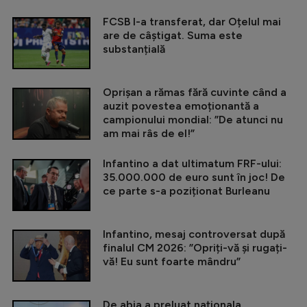
FCSB l-a transferat, dar Oțelul mai
are de câștigat. Suma este
substanțială
Oprișan a rămas fără cuvinte când a
auzit povestea emoționantă a
campionului mondial: ”De atunci nu
am mai râs de el!”
Infantino a dat ultimatum FRF-ului:
35.000.000 de euro sunt în joc! De
ce parte s-a poziționat Burleanu
Infantino, mesaj controversat după
finalul CM 2026: ”Opriți-vă și rugați-
vă! Eu sunt foarte mândru”
De abia a preluat naționala