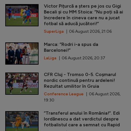
Victor Pițurcă a șters pe jos cu Gigi
Becali și cu MM Stoica: ”Nu poți să ai
încredere în cineva care nu a jucat
fotbal să aducă jucători!”
SuperLiga
| 06 August 2026, 21:06
Marca: ”Rodri i-a spus da
Barcelonei!”
LaLiga
| 06 August 2026, 20:37
CFR Cluj - Tromso 0-5. Coșmarul
nordic continuă pentru ardeleni!
Rezultat umilitor în Gruia
Conference League
| 06 August 2026,
19:30
”Transferul anului în România!”. Edi
Iordănescu a dat verdictul despre
fotbalistul care a semnat cu Rapid