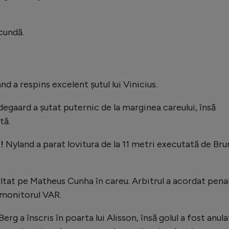
cundă.
nd a respins excelent șutul lui Vinicius.
egaard a șutat puternic de la marginea careului, însă
tă.
a!
Nyland a parat lovitura de la 11 metri executată de Br
ultat pe Matheus Cunha în careu. Arbitrul a acordat pena
 monitorul VAR.
Berg a înscris în poarta lui Alisson, însă golul a fost anula