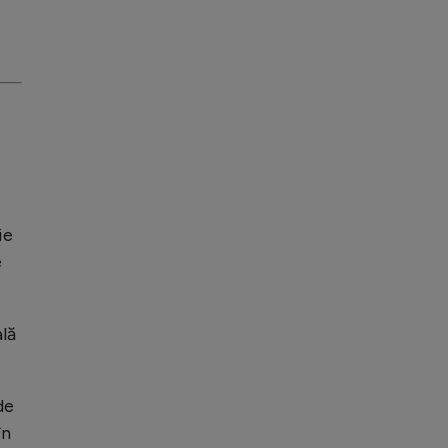
ie
e
lă
de
în