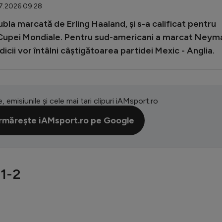
07.2026 09:28
dubla marcată de Erling Haaland, și s-a calificat pentru
ale Cupei Mondiale. Pentru sud-americani a marcat Neym
rdicii vor întâlni câștigătoarea partidei Mexic - Anglia.
e, emisiunile și cele mai tari clipuri iAMsport.ro
rmărește iAMsport.ro pe Google
 1-2