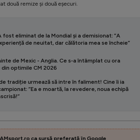
rat două remize și două eșecuri.
 A fost eliminat de la Mondial și a demisionat: ”A
xperiență de neuitat, dar călătoria mea se încheie”
inte de Mexic - Anglia. Ce s-a întâmplat cu ora
i din optimile CM 2026
de tradiție urmează să intre în faliment! Cine îi ia
 campionat: ”Ea e moartă, la revedere, noua echipă
nscrisă!”
AMsport.ro ca sursă preferată în Google