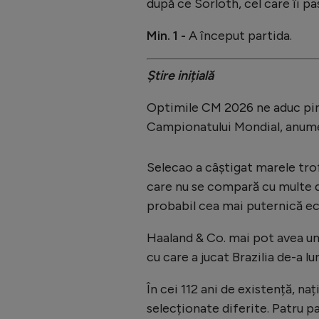
după ce Sorloth, cel care îi pa
Min. 1 -
A început partida.
Știre inițială
Optimile CM 2026 ne aduc pimu
Campionatului Mondial, anume 
Selecao a câștigat marele trof
care nu se compară cu multe d
probabil cea mai puternică ech
Haaland & Co. mai pot avea un
cu care a jucat Brazilia de-a lu
În cei 112 ani de existență, n
selecționate diferite. Patru par