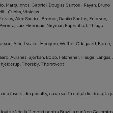
ilo, Marquinhos, Gabriel, Douglas Santos - Rayan, Bruno
li - Cunha, Vinicius
oraes, Alex Sandro, Bremer, Danilo Santos, Ederson,
Pereira, Luiz Henrique, Neymar, Raphinha, I. Thiago
erson, Ajer, Lysaker Heggem, Wolfe - Odegaard, Berge,
aard, Aursnes, Bjorkan, Bobb, Falchener, Hauge, Langas, 
chjelderup, Thorsby, Thorstvedt
r a înscris din penalty, cu un șut în colțul din dreapta j
 lovitură de la 11 metri pentru Brazilia după ce Casemiro