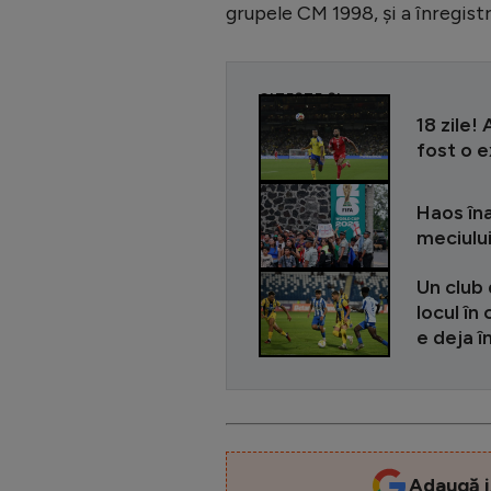
grupele CM 1998, și a înregist
CITEȘTE ȘI
18 zile!
fost o e
Haos îna
meciulu
Un club 
locul în
e deja î
Adaugă i