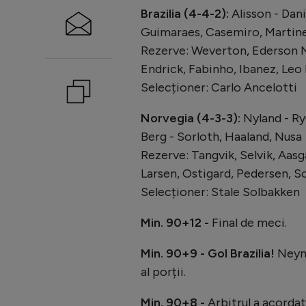
Brazilia (4-4-2):
Alisson - Dan
Guimaraes, Casemiro, Martinel
Rezerve: Weverton, Ederson M
Endrick, Fabinho, Ibanez, Leo 
Selecționer: Carlo Ancelotti
Norvegia (4-3-3):
Nyland - Ry
Berg - Sorloth, Haaland, Nusa
Rezerve: Tangvik, Selvik, Aasg
Larsen, Ostigard, Pedersen, S
Selecționer: Stale Solbakken
Min. 90+12 -
Final de meci.
Min. 90+9 - Gol Brazilia!
Neyma
al porții.
Min. 90+8 -
Arbitrul a acordat