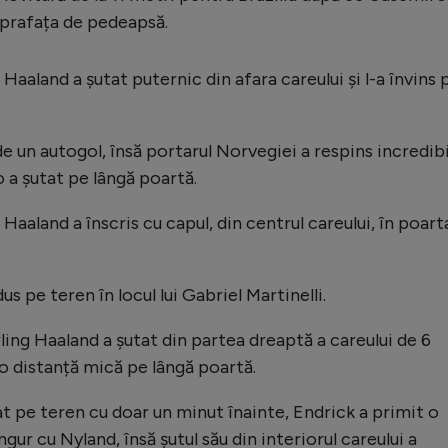
suprafața de pedeapsă.
 Haaland a șutat puternic din afara careului și l-a învins 
e un autogol, însă portarul Norvegiei a respins incredibi
 a șutat pe lângă poartă.
 Haaland a înscris cu capul, din centrul careului, în poart
 pe teren în locul lui Gabriel Martinelli.
ling Haaland a șutat din partea dreaptă a careului de 6
 o distanță mică pe lângă poartă.
at pe teren cu doar un minut înainte, Endrick a primit o
ngur cu Nyland, însă șutul său din interiorul careului a