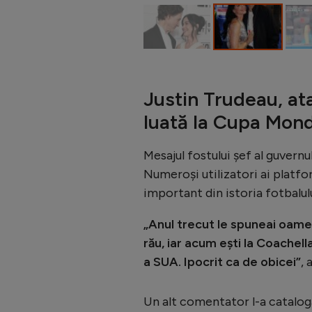
Justin Trudeau, at
luată la Cupa Mon
Mesajul fostului șef al guvern
Numeroși utilizatori ai platfo
important din istoria fotbalul
„Anul trecut le spuneai oame
rău, iar acum ești la Coachell
a SUA. Ipocrit ca de obicei”
, 
Un alt comentator l-a catalog