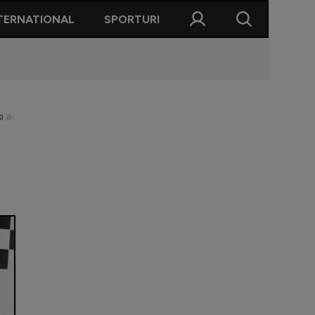
TERNATIONAL
SPORTURI
i au izbucnit