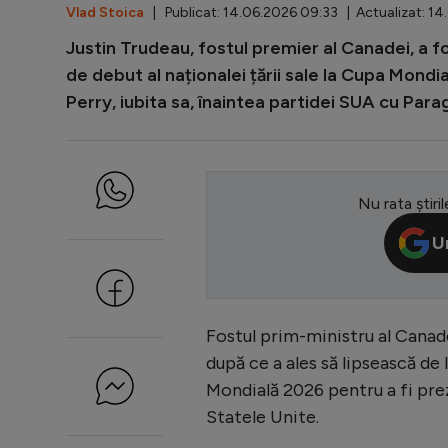
Vlad Stoica
| Publicat: 14.06.2026 09:33 | Actualizat: 14
Justin Trudeau, fostul premier al Canadei, a fo
de debut al naționalei țării sale la Cupa Mondi
Perry, iubita sa, înaintea partidei SUA cu Para
Nu rata știril
U
Fostul prim-ministru al Canadei
după ce a ales să lipsească de
Mondială 2026 pentru a fi pre
Statele Unite.