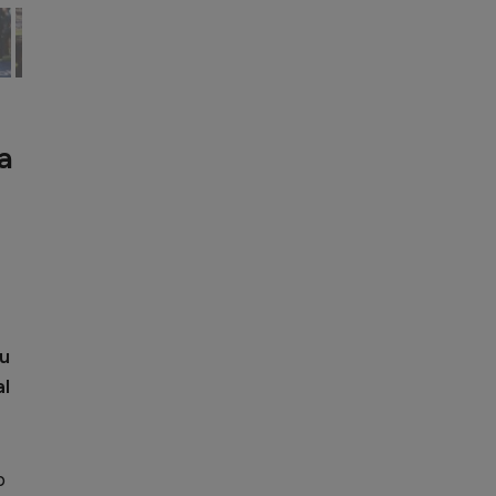
a
iu
al
p