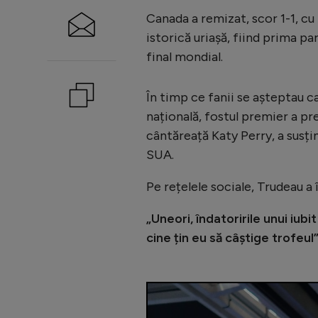
Canada a remizat, scor 1-1, cu
istorică uriașă, fiind prima p
final mondial.
În timp ce fanii se așteptau c
națională, fostul premier a pr
cântăreață Katy Perry, a susț
SUA.
Pe rețelele sociale, Trudeau a
„Uneori, îndatoririle unui iub
cine țin eu să câștige trofeul”