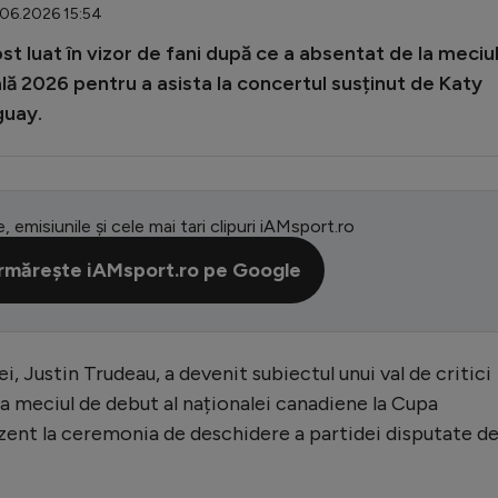
.06.2026 15:54
st luat în vizor de fani după ce a absentat de la meciu
ală 2026 pentru a asista la concertul susținut de Katy
guay.
e, emisiunile și cele mai tari clipuri iAMsport.ro
rmărește iAMsport.ro pe Google
, Justin Trudeau, a devenit subiectul unui val de critici
 la meciul de debut al naționalei canadiene la Cupa
zent la ceremonia de deschidere a partidei disputate d