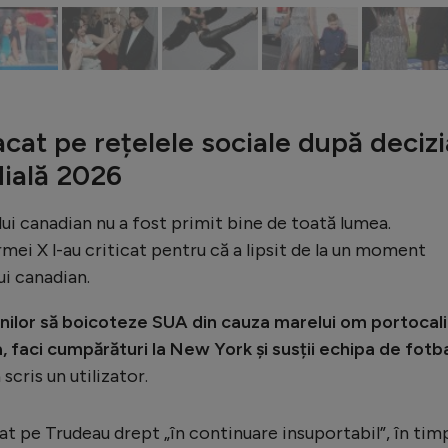
acat pe rețelele sociale după decizi
dială 2026
ului canadian nu a fost primit bine de toată lumea.
rmei X l-au criticat pentru că a lipsit de la un moment
ui canadian.
nilor să boicoteze SUA din cauza marelui om portocal
a, faci cumpărături la New York și susții echipa de fotb
a scris un utilizator.
at pe Trudeau drept „în continuare insuportabil”, în tim