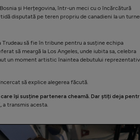
 Bosnia și Herțegovina, într-un meci cu o încărcătură
artidă disputată pe teren propriu de canadieni la un turn
a Trudeau să fie în tribune pentru a susține echipa
eferat să meargă la Los Angeles, unde iubita sa, celebra
inut un moment artistic înaintea debutului reprezentativ
 încercat să explice alegerea făcută.
it care își susține partenera cheamă. Dar știți deja pent
,
a transmis acesta.