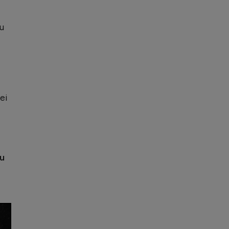
eu
ei
ru