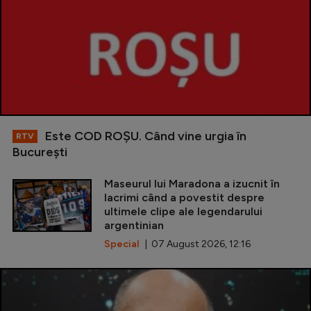
Este COD ROŞU. Când vine urgia în
RTV
Bucureşti
Maseurul lui Maradona a izucnit în
lacrimi când a povestit despre
ultimele clipe ale legendarului
argentinian
Special
| 07 August 2026, 12:16