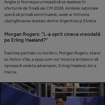
Anglia și Norvegia urmează să se dueleze în
Serie A
sferturile de finală ale CM 2026. Ambele naționale
speră să prindă semifinalele, unde ar înfrunta
Bundesliga
câștigătoarea duelului dintre Argentina și Elveția.
Ligue 1
Campionate
Morgan Rogers: ”L-a oprit cineva vreodată
pe Erling Haaland?”
Starurile fotbalului
EURO 2024
Înaintea partidei cu nordicii, Morgan Rogers, starul
Stranieri
lui Aston Villa, a spus cum vor încerca britanicii să
oprească vedeta adversarei, Erling Haaland, din a
Clasamente
marca.
Tenis
Handbal