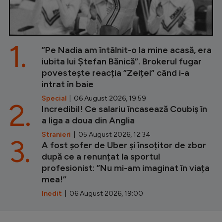
1.
”Pe Nadia am întâlnit-o la mine acasă, era
iubita lui Ștefan Bănică”. Brokerul fugar
povestește reacția ”Zeiței” când i-a
intrat în baie
Special
| 06 August 2026, 19:59
2.
Incredibil! Ce salariu încasează Coubiș în
a liga a doua din Anglia
Stranieri
| 05 August 2026, 12:34
3.
A fost șofer de Uber și însoțitor de zbor
după ce a renunțat la sportul
profesionist: ”Nu mi-am imaginat în viața
mea!”
Inedit
| 06 August 2026, 19:00