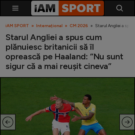
iAM SPORT
Internațional
CM 2026
Starul Angliei a spus
Starul Angliei a spus cum
plănuiesc britanicii să îl
oprească pe Haaland: ”Nu sunt
sigur că a mai reușit cineva”
SuperLiga
Liga 2
Cupa României
Echipa Națională
U21
Fotbal feminin