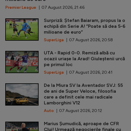
Premier League
| 07 August 2026, 21:46
Surpriză: Ștefan Baiaram, propus la o
echipă din Serie A! ”Poate să dea 5-6
milioane de euro”
SuperLiga
| 07 August 2026, 20:58
UTA - Rapid 0-0. Remiză albă cu
ocazii uriașe la Arad! Giuleștenii urcă
pe primul loc
SuperLiga
| 07 August 2026, 20:41
De la Miura SV la Aventador SVJ: 55
de ani de Super Veloce, filosofia
care a definit cele mai radicale
Lamborghini V12
Auto
| 07 August 2026, 20:12
Marius Șumudică, aproape de CFR
Cluj! Urmează negocierile finale cu