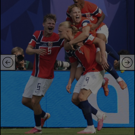
Natație
Formula 1
Gimnastică
Auto
Rugby
Ciclism
Alte sporturi
JO 2024
JO 2026