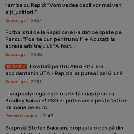
remiza cu Rapid: ”Vom vedea dacă vor mai veni
alți jucători!”
SuperLiga
| 23:57
Fotbalistul de la Rapid care l-a dat pe spate pe
Pancu: ”Foarte bun pentru noi!” + Acuzații la
adresa arbitrajului: ”A fost...
SuperLiga
| 23:38
Lovitură pentru Alexi Pitu: s-a
EXCLUSIV
accidentat în UTA - Rapid și ar putea lipsi 6 luni!
SuperLiga
| 22:53
Liverpool pregătește o ofertă uriașă pentru
Bradley Barcola! PSG ar putea cere peste 150 de
milioane de euro
Premier League
| 21:46
Surpriză: Ștefan Baiaram, propus la o echipă din