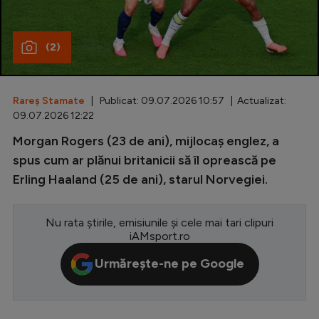
Special
(2)
Diverse
Inedit
Rareș Stamate
| Publicat: 09.07.2026 10:57 | Actualizat:
Clasamente
09.07.2026 12:22
Morgan Rogers (23 de ani), mijlocaș englez, a
spus cum ar plănui britanicii să îl oprească pe
Erling Haaland (25 de ani), starul Norvegiei.
Champions League
Europa League
Nu rata știrile, emisiunile și cele mai tari clipuri
Conference League
iAMsport.ro
CM 2026
Urmărește-ne pe Google
Premier League
LaLiga