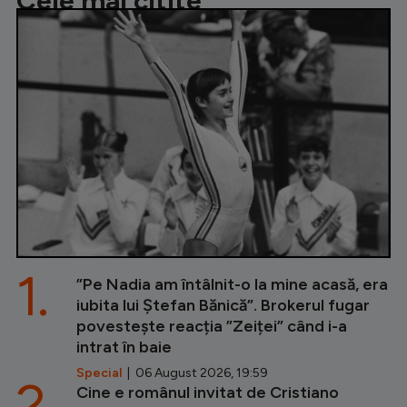
Cele mai citite
1.
”Pe Nadia am întâlnit-o la mine acasă, era
iubita lui Ștefan Bănică”. Brokerul fugar
povestește reacția ”Zeiței” când i-a
intrat în baie
Special
| 06 August 2026, 19:59
2.
Cine e românul invitat de Cristiano