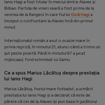
Ianis Hagi a fost titular în meciul dintre Alaves și
Serie A
Bilbao. Partida de vineri seară a fost prima de la
venirea de la Rangers în care fiul lui
Gică Hagi
a
Bundesliga
început o confruntare la Alaves încă din primul
Ligue 1
minut.
Campionate
Internaționalul român a avut o ocazie mare în
Starurile fotbalului
prima repriză, în minutul 21, atunci când a trimis un
EURO 2024
șut peste poartă. Până în minutul 67 a jucat
Stranieri
mijlocașul, fiind schimbat cu Samu.
Clasamente
Ce a spus Marius Lăcătuș despre prestația
lui Ianis Hagi
Marius Lăcătuș, fostul mare fotbalist, a urmărit
Tenis
prestația lui Ianis Hagi și a declarat că este de
Handbal
părere că cei de la Alaves își pun baza în jucătorul