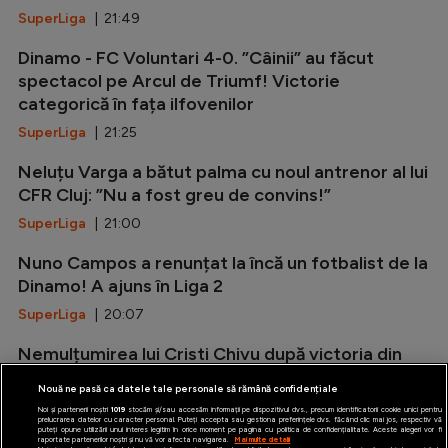
SuperLiga
| 21:49
Dinamo - FC Voluntari 4-0. ”Câinii” au făcut
spectacol pe Arcul de Triumf! Victorie
categorică în fața ilfovenilor
SuperLiga
| 21:25
Neluțu Varga a bătut palma cu noul antrenor al lui
CFR Cluj: ”Nu a fost greu de convins!”
SuperLiga
| 21:00
Nuno Campos a renunțat la încă un fotbalist de la
Dinamo! A ajuns în Liga 2
SuperLiga
| 20:07
Nemulțumirea lui Cristi Chivu după victoria din
amicalul cu Juventus: ”Nu suntem pregătiți!”
Nouă ne pasă ca datele tale personale să rămână confidențiale
Serie A
| 19:20
Noi și partenerii noștri
1019
stocăm și/sau accesăm informații pe dispozitivul dvs., precum identificatorii cookie unici pentru
prelucrarea datelor cu caracter personal. Puteți accepta sau gestiona preferințele dvs. făcând clic mai jos, respectiv vă
puteți opune utilizării unui interes legitim în orice moment pe pagina cu politica de confidențialitate. Aceste alegeri vor fi
raportate partenerilor noștri și nu vă vor afecta navigarea.
Mai multe detalii