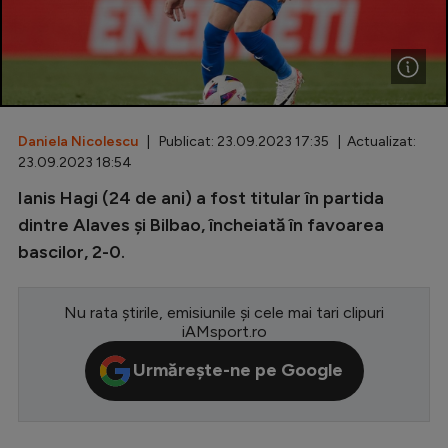
Special
Diverse
Inedit
Daniela Nicolescu
| Publicat: 23.09.2023 17:35 | Actualizat:
Clasamente
23.09.2023 18:54
Ianis Hagi (24 de ani) a fost titular în partida
dintre Alaves și Bilbao, încheiată în favoarea
bascilor, 2-0.
Champions League
Europa League
Nu rata știrile, emisiunile și cele mai tari clipuri
Conference League
iAMsport.ro
CM 2026
Urmărește-ne pe Google
Premier League
LaLiga