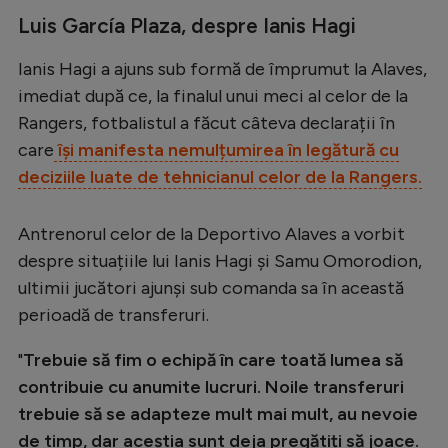
Intră în cont
Luis García Plaza, despre Ianis Hagi
Creează cont
Ianis Hagi a ajuns sub formă de împrumut la Alaves,
imediat după ce, la finalul unui meci al celor de la
Rangers, fotbalistul a făcut câteva declarații în
care
își manifesta nemulțumirea în legătură cu
deciziile luate de tehnicianul celor de la Rangers.
Antrenorul celor de la Deportivo Alaves a vorbit
despre situațiile lui Ianis Hagi și Samu Omorodion,
ultimii jucători ajunși sub comanda sa în această
perioadă de transferuri.
"
Trebuie să fim o echipă în care toată lumea să
contribuie cu anumite lucruri. Noile transferuri
trebuie să se adapteze mult mai mult, au nevoie
de timp, dar aceștia sunt deja pregătiți să joace.