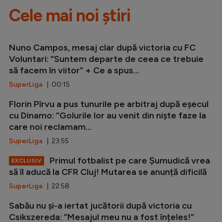
Cele mai noi știri
Nuno Campos, mesaj clar după victoria cu FC
Voluntari: ”Suntem departe de ceea ce trebuie
să facem în viitor” + Ce a spus...
SuperLiga
| 00:15
Florin Pîrvu a pus tunurile pe arbitraj după eșecul
cu Dinamo: ”Golurile lor au venit din niște faze la
care noi reclamam...
SuperLiga
| 23:55
Primul fotbalist pe care Șumudică vrea
EXCLUSIV
să îl aducă la CFR Cluj! Mutarea se anunță dificilă
SuperLiga
| 22:58
Sabău nu și-a iertat jucătorii după victoria cu
Csikszereda: ”Mesajul meu nu a fost înțeles!”