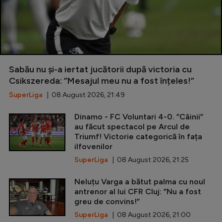
Sabău nu și-a iertat jucătorii după victoria cu
Csikszereda: ”Mesajul meu nu a fost înțeles!”
SuperLiga
| 08 August 2026, 21:49
Dinamo - FC Voluntari 4-0. ”Câinii”
au făcut spectacol pe Arcul de
Triumf! Victorie categorică în fața
ilfovenilor
SuperLiga
| 08 August 2026, 21:25
Neluțu Varga a bătut palma cu noul
antrenor al lui CFR Cluj: ”Nu a fost
greu de convins!”
SuperLiga
| 08 August 2026, 21:00