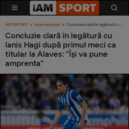
iAM SPORT
Internațional
Concluzie clară în legătură cu Iani
Concluzie clară în legătură cu
Ianis Hagi după primul meci ca
titular la Alaves: ”Își va pune
amprenta”
SuperLiga
Liga 2
Cupa României
Echipa Națională
U21
Fotbal feminin