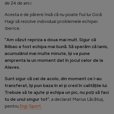
de 24 de ani.i
Natație
Acesta e de părere însă că nu poate fiul lui Gică
Formula 1
Hagi să rezolve individual problemele echipei
Gimnastică
iberice.
Auto
”Am văzut repriza a doua mai mult. Sigur că
Rugby
Bilbao a fost echipa mai bună. Să sperăm că Ianis,
Ciclism
acumulând mai multe minute, își va pune
amprenta la un moment dat în jocul celor de la
Alte sporturi
Alaves.
JO 2024
Sunt sigur că cei de acolo, din moment ce l-au
JO 2026
transferat, își pun baza în el și cred în calitățile lui.
Trebuie să te ajute și echipa un pic, nu poți să faci
tu de unul singur tot”
, a declarat Marius Lăcătuș,
pentru
Digi Sport.