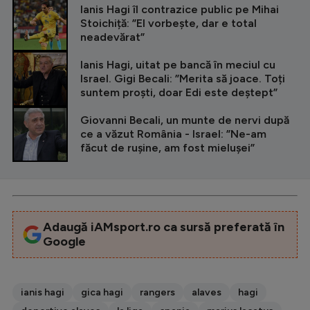
Ianis Hagi îl contrazice public pe Mihai
Stoichiță: ”El vorbește, dar e total
neadevărat”
Ianis Hagi, uitat pe bancă în meciul cu
Israel. Gigi Becali: ”Merita să joace. Toți
suntem proști, doar Edi este deștept”
Giovanni Becali, un munte de nervi după
ce a văzut România - Israel: ”Ne-am
făcut de rușine, am fost mielușei”
Adaugă iAMsport.ro ca sursă preferată în
Google
ianis hagi
gica hagi
rangers
alaves
hagi