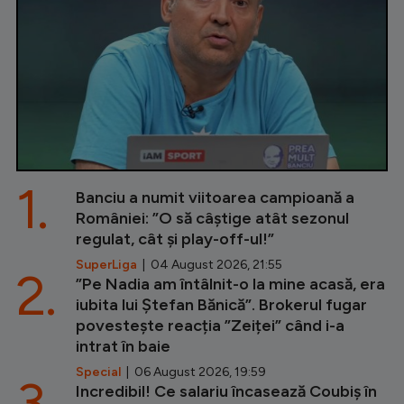
1.
Banciu a numit viitoarea campioană a
României: ”O să câștige atât sezonul
regulat, cât și play-off-ul!”
SuperLiga
| 04 August 2026, 21:55
2.
”Pe Nadia am întâlnit-o la mine acasă, era
iubita lui Ștefan Bănică”. Brokerul fugar
povestește reacția ”Zeiței” când i-a
intrat în baie
Special
| 06 August 2026, 19:59
3.
Incredibil! Ce salariu încasează Coubiș în