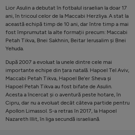
Intră în cont
Lior Asulin a debutat în fotbalul israelian la doar 17
Creează cont
ani, în tricoul celor de la Maccabi Herzliya. A stat la
această echipă timp de 10 ani, dar între timp a mai
fost împrumutat la alte formații precum: Maccabi
Petah Tikva, Bnei Sakhnin, Beitar Ierusalim și Bnei
Yehuda.
După 2007 a evoluat la unele dintre cele mai
importante echipe din țara natală. Hapoel Tel Aviv,
Maccabi Petah Tikva, Hapoel Be'er Sheva și
Hapoel Petah Tikva au fost bifate de Asulin.
Acesta a încercat și o aventură peste hotare, în
Cipru, dar nu a evoluat decât câteva partide pentru
Apollon Limassol. S-a retras în 2017, la Hapoel
Nazareth Illit, în liga secundă israeliană.