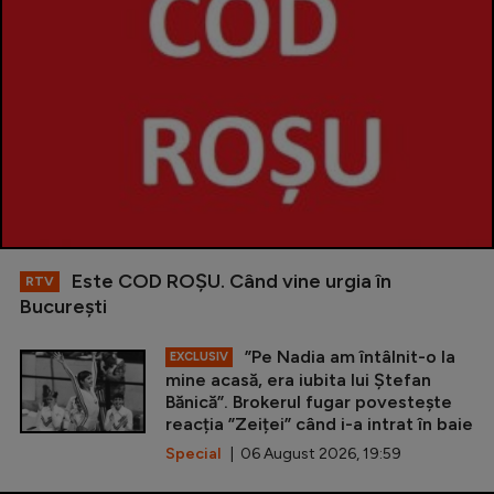
Este COD ROŞU. Când vine urgia în
RTV
Bucureşti
”Pe Nadia am întâlnit-o la
EXCLUSIV
mine acasă, era iubita lui Ștefan
Bănică”. Brokerul fugar povestește
reacția ”Zeiței” când i-a intrat în baie
Special
| 06 August 2026, 19:59