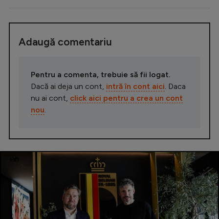
Adaugă comentariu
Pentru a comenta, trebuie să fii logat.
Dacă ai deja un cont,
intră în cont aici
. Daca
nu ai cont,
click aici pentru a crea un cont
nou
.