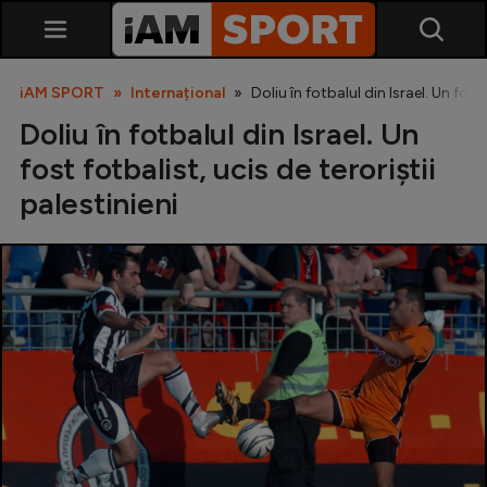
iAM SPORT
Internațional
Doliu în fotbalul din Israel. Un fost 
Doliu în fotbalul din Israel. Un
fost fotbalist, ucis de teroriștii
palestinieni
SuperLiga
Liga 2
Cupa României
Echipa Națională
U21
Fotbal feminin