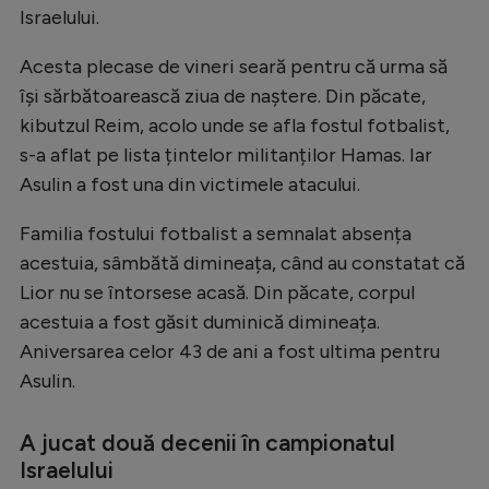
Israelului.
Natație
Formula 1
Acesta plecase de vineri seară pentru că urma să
își sărbătoarească ziua de naștere. Din păcate,
Gimnastică
kibutzul Reim, acolo unde se afla fostul fotbalist,
Auto
s-a aflat pe lista țintelor militanților Hamas. Iar
Asulin a fost una din victimele atacului.
Rugby
Ciclism
Familia fostului fotbalist a semnalat absența
acestuia, sâmbătă dimineața, când au constatat că
Alte sporturi
Lior nu se întorsese acasă. Din păcate, corpul
JO 2024
acestuia a fost găsit duminică dimineața.
JO 2026
Aniversarea celor 43 de ani a fost ultima pentru
Asulin.
A jucat două decenii în campionatul
Israelului