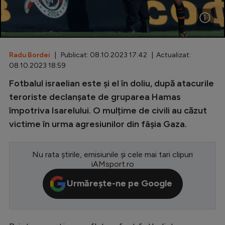
Special
Diverse
Inedit
Radu Bordei
| Publicat: 08.10.2023 17:42 | Actualizat:
08.10.2023 18:59
Clasamente
Fotbalul israelian este și el în doliu, după atacurile
teroriste declanșate de gruparea Hamas
împotriva Isarelului. O mulțime de civili au căzut
victime în urma agresiunilor din fâșia Gaza.
Champions League
Europa League
Nu rata știrile, emisiunile și cele mai tari clipuri
iAMsport.ro
Conference League
Urmărește-ne pe Google
CM 2026
Premier League
LaLiga