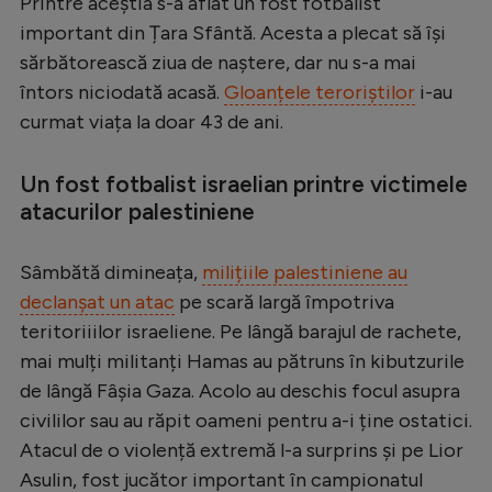
Printre aceștia s-a aflat un fost fotbalist
Serie A
important din Țara Sfântă. Acesta a plecat să își
sărbătorească ziua de naștere, dar nu s-a mai
Bundesliga
întors niciodată acasă.
Gloanțele teroriștilor
i-au
Ligue 1
curmat viața la doar 43 de ani.
Campionate
Un fost fotbalist israelian printre victimele
Starurile fotbalului
atacurilor palestiniene
EURO 2024
Sâmbătă dimineața,
milițiile palestiniene au
Stranieri
declanșat un atac
pe scară largă împotriva
Clasamente
teritoriiilor israeliene. Pe lângă barajul de rachete,
mai mulți militanți Hamas au pătruns în kibutzurile
de lângă Fâșia Gaza. Acolo au deschis focul asupra
civililor sau au răpit oameni pentru a-i ține ostatici.
Tenis
Atacul de o violență extremă l-a surprins și pe Lior
Handbal
Asulin, fost jucător important în campionatul