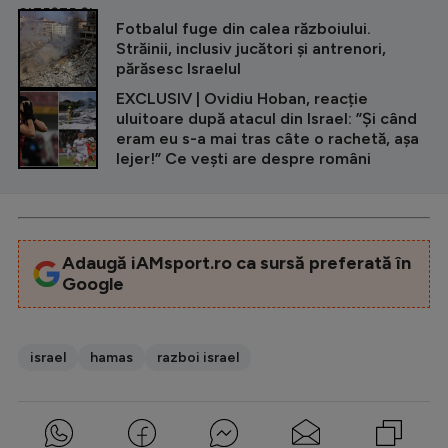
CITEȘTE ȘI
Fotbalul fuge din calea războiului.
Străinii, inclusiv jucători și antrenori,
părăsesc Israelul
EXCLUSIV | Ovidiu Hoban, reacție
uluitoare după atacul din Israel: ”Și când
eram eu s-a mai tras câte o rachetă, așa
lejer!” Ce vești are despre români
Adaugă iAMsport.ro ca sursă preferată în
Google
israel
hamas
razboi israel