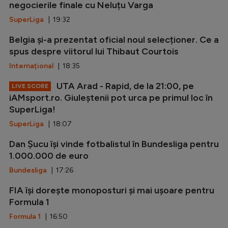
negocierile finale cu Neluțu Varga
SuperLiga
| 19:32
Belgia și-a prezentat oficial noul selecționer. Ce a
spus despre viitorul lui Thibaut Courtois
Internațional
| 18:35
UTA Arad - Rapid, de la 21:00, pe
LIVE SCORE
iAMsport.ro. Giuleștenii pot urca pe primul loc în
SuperLiga!
SuperLiga
| 18:07
Dan Șucu își vinde fotbalistul în Bundesliga pentru
1.000.000 de euro
Bundesliga
| 17:26
FIA își dorește monoposturi și mai ușoare pentru
Formula 1
Formula 1
| 16:50