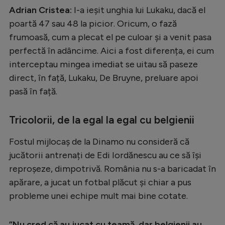
Intră în cont
Adrian Cristea:
I-a ieșit unghia lui Lukaku, dacă el
Creează cont
poartă 47 sau 48 la picior. Oricum, o fază
frumoasă, cum a plecat el pe culoar și a venit pasa
perfectă în adâncime. Aici a fost diferența, ei cum
interceptau mingea imediat se uitau să paseze
direct, în față, Lukaku, De Bruyne, preluare apoi
pasă în față.
Tricolorii, de la egal la egal cu belgienii
Fostul mijlocaș de la Dinamo nu consideră că
jucătorii antrenați de Edi Iordănescu au ce să își
reproșeze, dimpotrivă. România nu s-a baricadat în
apărare, a jucat un fotbal plăcut și chiar a pus
probleme unei echipe mult mai bine cotate.
”Nu cred că au jucat cu teamă, dar belgienii au