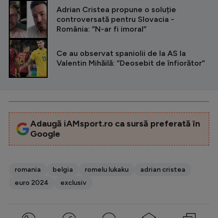
CITEȘTE ȘI
Adrian Cristea propune o soluție
controversată pentru Slovacia -
România: ”N-ar fi imoral”
Ce au observat spaniolii de la AS la
Valentin Mihăilă: ”Deosebit de înfiorător”
Adaugă iAMsport.ro ca sursă preferată în
Google
romania
belgia
romelu lukaku
adrian cristea
euro 2024
exclusiv