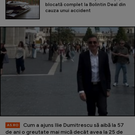
blocată complet la Bolintin Deal din
cauza unui accident
Cum a ajuns Ilie Dumitrescu să aibă la 57
AS.RO
de ani o greutate mai mică decât avea la 25 de