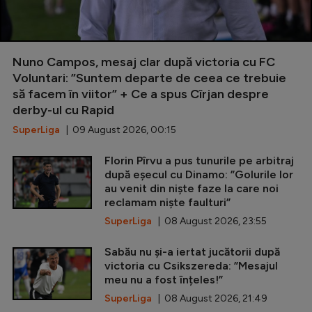
Nuno Campos, mesaj clar după victoria cu FC
Voluntari: ”Suntem departe de ceea ce trebuie
să facem în viitor” + Ce a spus Cîrjan despre
derby-ul cu Rapid
SuperLiga
| 09 August 2026, 00:15
Florin Pîrvu a pus tunurile pe arbitraj
după eșecul cu Dinamo: ”Golurile lor
au venit din niște faze la care noi
reclamam niște faulturi”
SuperLiga
| 08 August 2026, 23:55
Sabău nu și-a iertat jucătorii după
victoria cu Csikszereda: ”Mesajul
meu nu a fost înțeles!”
SuperLiga
| 08 August 2026, 21:49