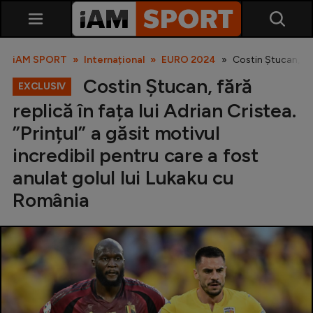
iAM SPORT
Internațional
EURO 2024
Costin Ștucan, fără
Costin Ștucan, fără
EXCLUSIV
replică în fața lui Adrian Cristea.
”Prințul” a găsit motivul
incredibil pentru care a fost
anulat golul lui Lukaku cu
SuperLiga
România
Liga 2
Cupa României
Echipa Națională
U21
Fotbal feminin