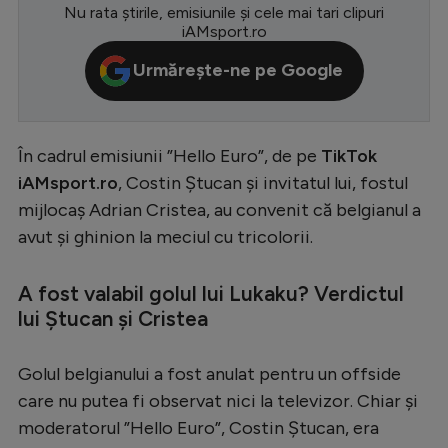
Nu rata știrile, emisiunile și cele mai tari clipuri
Serie A
iAMsport.ro
Bundesliga
Urmărește-ne pe Google
Ligue 1
Campionate
În cadrul emisiunii ”Hello Euro”, de pe
TikTok
Starurile fotbalului
iAMsport.ro
, Costin Ștucan și invitatul lui, fostul
mijlocaș Adrian Cristea, au convenit că belgianul a
EURO 2024
avut și ghinion la meciul cu tricolorii.
Stranieri
Clasamente
A fost valabil golul lui Lukaku? Verdictul
lui Ștucan și Cristea
Golul belgianului a fost anulat pentru un offside
Tenis
care nu putea fi observat nici la televizor. Chiar și
moderatorul ”Hello Euro”, Costin Ștucan, era
Handbal