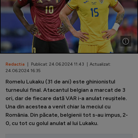
Special
Diverse
Inedit
Clasamente
Redactia
| Publicat: 24.06.2024 11:43 | Actualizat:
24.06.2024 16:35
Champions League
Romelu Lukaku (31 de ani) este ghinionistul
turneului final. Atacantul belgian a marcat de 3
Europa League
ori, dar de fiecare dată VAR i-a anulat reușitele.
Conference League
Una din acestea a venit chiar la meciul cu
CM 2026
România. Din păcate, belgienii tot s-au impus, 2-
0, cu tot cu golul anulat al lui Lukaku.
Premier League
LaLiga