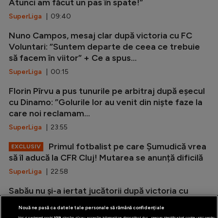
Atunci am făcut un pas în spate!”
SuperLiga
| 09:40
Nuno Campos, mesaj clar după victoria cu FC
Voluntari: ”Suntem departe de ceea ce trebuie
să facem în viitor” + Ce a spus...
SuperLiga
| 00:15
Florin Pîrvu a pus tunurile pe arbitraj după eșecul
cu Dinamo: ”Golurile lor au venit din niște faze la
care noi reclamam...
SuperLiga
| 23:55
Primul fotbalist pe care Șumudică vrea
EXCLUSIV
să îl aducă la CFR Cluj! Mutarea se anunță dificilă
SuperLiga
| 22:58
Sabău nu și-a iertat jucătorii după victoria cu
Csikszereda: ”Mesajul meu nu a fost înțeles!”
Nouă ne pasă ca datele tale personale să rămână confidențiale
SuperLiga
| 21:49
Noi și partenerii noștri
1019
stocăm și/sau accesăm informații pe dispozitivul dvs., precum identificatorii cookie unici pentru