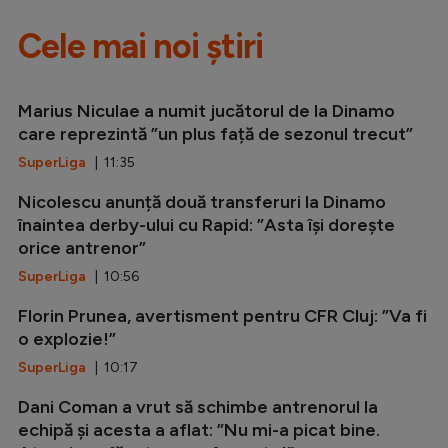
Cele mai noi știri
Marius Niculae a numit jucătorul de la Dinamo
care reprezintă ”un plus față de sezonul trecut”
SuperLiga
| 11:35
Nicolescu anunță două transferuri la Dinamo
înaintea derby-ului cu Rapid: ”Asta își dorește
orice antrenor”
SuperLiga
| 10:56
Florin Prunea, avertisment pentru CFR Cluj: ”Va fi
o explozie!”
SuperLiga
| 10:17
Dani Coman a vrut să schimbe antrenorul la
echipă și acesta a aflat: ”Nu mi-a picat bine.