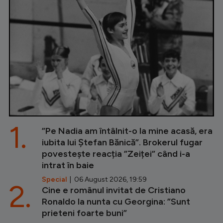
1.
”Pe Nadia am întâlnit-o la mine acasă, era
iubita lui Ștefan Bănică”. Brokerul fugar
povestește reacția ”Zeiței” când i-a
intrat în baie
Special
| 06 August 2026, 19:59
2.
Cine e românul invitat de Cristiano
Ronaldo la nunta cu Georgina: ”Sunt
prieteni foarte buni”