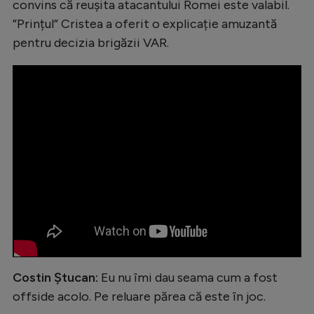
convins că reușita atacantului Romei este valabil.
Natație
”Prințul” Cristea a oferit o explicație amuzantă
Formula 1
pentru decizia brigăzii VAR.
Gimnastică
Auto
Rugby
Ciclism
Alte sporturi
JO 2024
JO 2026
Costin Ștucan:
Eu nu îmi dau seama cum a fost
offside acolo. Pe reluare părea că este în joc.