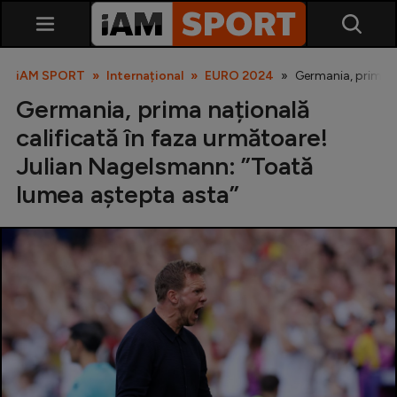
iAM SPORT
Internațional
EURO 2024
Germania, prima n
Germania, prima națională
calificată în faza următoare!
Julian Nagelsmann: ”Toată
lumea aștepta asta”
SuperLiga
Liga 2
Cupa României
Echipa Națională
U21
Fotbal feminin