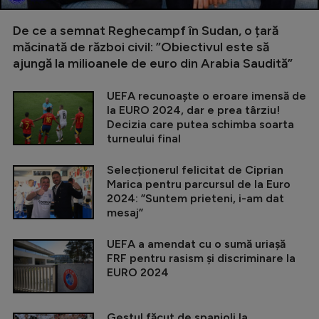
De ce a semnat Reghecampf în Sudan, o țară
măcinată de război civil: ”Obiectivul este să
ajungă la milioanele de euro din Arabia Saudită”
UEFA recunoaște o eroare imensă de
la EURO 2024, dar e prea târziu!
Decizia care putea schimba soarta
turneului final
Selecționerul felicitat de Ciprian
Marica pentru parcursul de la Euro
2024: ”Suntem prieteni, i-am dat
mesaj”
UEFA a amendat cu o sumă uriașă
FRF pentru rasism și discriminare la
EURO 2024
Gestul făcut de spanioli la