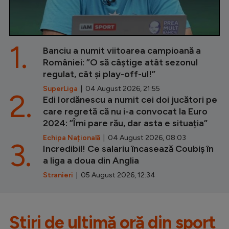
1.
Banciu a numit viitoarea campioană a
României: ”O să câștige atât sezonul
regulat, cât și play-off-ul!”
SuperLiga
| 04 August 2026, 21:55
2.
Edi Iordănescu a numit cei doi jucători pe
care regretă că nu i-a convocat la Euro
2024: ”Îmi pare rău, dar asta e situația”
Echipa Națională
| 04 August 2026, 08:03
3.
Incredibil! Ce salariu încasează Coubiș în
a liga a doua din Anglia
Stranieri
| 05 August 2026, 12:34
Știri de ultimă oră din sport