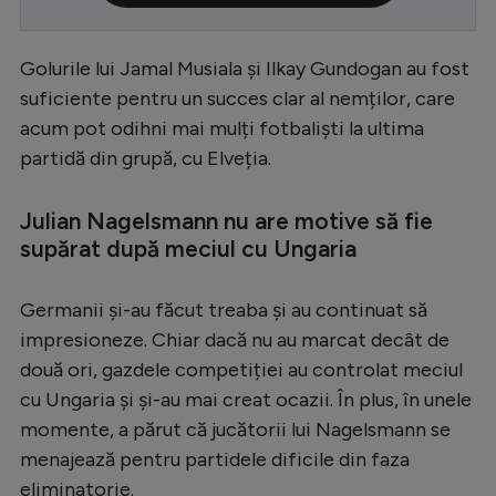
Serie A
Golurile lui Jamal Musiala și Ilkay Gundogan au fost
Bundesliga
suficiente pentru un succes clar al nemților, care
Ligue 1
acum pot odihni mai mulți fotbaliști la ultima
Campionate
partidă din grupă, cu Elveția.
Starurile fotbalului
Julian Nagelsmann nu are motive să fie
EURO 2024
supărat după meciul cu Ungaria
Stranieri
Germanii și-au făcut treaba și au continuat să
Clasamente
impresioneze. Chiar dacă nu au marcat decât de
două ori, gazdele competiției au controlat meciul
cu Ungaria și și-au mai creat ocazii. În plus, în unele
momente, a părut că jucătorii lui Nagelsmann se
Tenis
menajează pentru partidele dificile din faza
Handbal
eliminatorie.