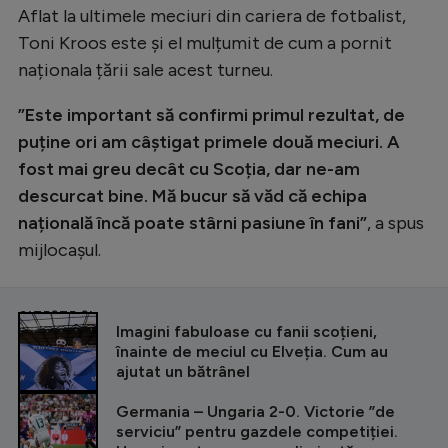
Intră în cont
Aflat la ultimele meciuri din cariera de fotbalist,
Creează cont
Toni Kroos este și el mulțumit de cum a pornit
naționala țării sale acest turneu.
”Este important să confirmi primul rezultat, de
puține ori am câștigat primele două meciuri. A
fost mai greu decât cu Scoția, dar ne-am
descurcat bine. Mă bucur să văd că echipa
națională încă poate stârni pasiune în fani”
, a spus
mijlocașul.
CITEȘTE ȘI
Imagini fabuloase cu fanii scoțieni,
înainte de meciul cu Elveția. Cum au
ajutat un bătrânel
Germania – Ungaria 2-0. Victorie ”de
serviciu” pentru gazdele competiției.