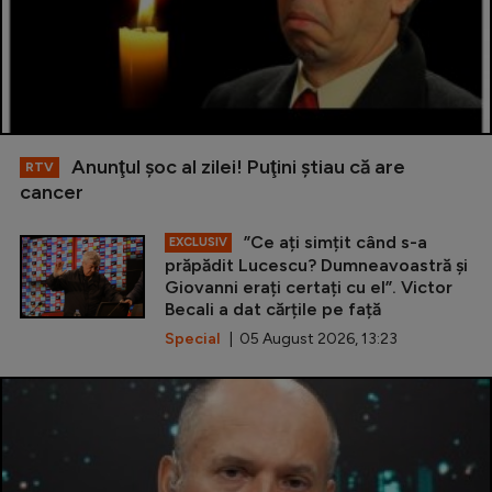
Anunţul şoc al zilei! Puţini ştiau că are
RTV
cancer
”Ce ați simțit când s-a
EXCLUSIV
prăpădit Lucescu? Dumneavoastră și
Giovanni erați certați cu el”. Victor
Becali a dat cărțile pe față
Special
| 05 August 2026, 13:23