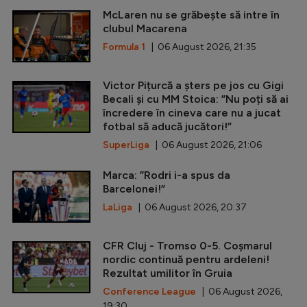
McLaren nu se grăbește să intre în
clubul Macarena
Formula 1
| 06 August 2026, 21:35
Victor Pițurcă a șters pe jos cu Gigi
Becali și cu MM Stoica: ”Nu poți să ai
încredere în cineva care nu a jucat
fotbal să aducă jucători!”
SuperLiga
| 06 August 2026, 21:06
Marca: ”Rodri i-a spus da
Barcelonei!”
LaLiga
| 06 August 2026, 20:37
CFR Cluj - Tromso 0-5. Coșmarul
nordic continuă pentru ardeleni!
Rezultat umilitor în Gruia
Conference League
| 06 August 2026,
19:30