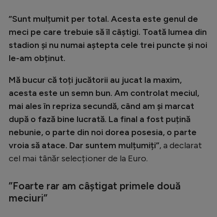
Natație
”Sunt mulțumit per total. Acesta este genul de
Formula 1
meci pe care trebuie să îl câștigi. Toată lumea din
stadion și nu numai aștepta cele trei puncte și noi
Gimnastică
le-am obținut.
Auto
Mă bucur că toți jucătorii au jucat la maxim,
Rugby
acesta este un semn bun. Am controlat meciul,
Ciclism
mai ales în repriza secundă, când am și marcat
Alte sporturi
după o fază bine lucrată. La final a fost puțină
nebunie, o parte din noi dorea posesia, o parte
JO 2024
vroia să atace. Dar suntem mulțumiți”
, a declarat
JO 2026
cel mai tânăr selecționer de la Euro.
”Foarte rar am câștigat primele două
meciuri”