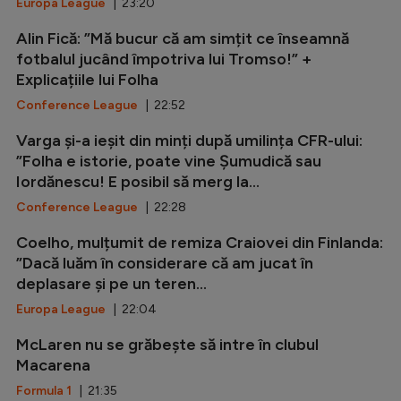
Europa League
| 23:20
Alin Fică: ”Mă bucur că am simțit ce înseamnă
fotbalul jucând împotriva lui Tromso!” +
Explicațiile lui Folha
Conference League
| 22:52
Varga și-a ieșit din minți după umilința CFR-ului:
”Folha e istorie, poate vine Șumudică sau
Iordănescu! E posibil să merg la...
Conference League
| 22:28
Coelho, mulțumit de remiza Craiovei din Finlanda:
”Dacă luăm în considerare că am jucat în
deplasare și pe un teren...
Europa League
| 22:04
McLaren nu se grăbește să intre în clubul
Macarena
Formula 1
| 21:35