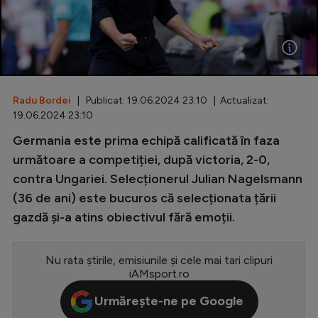
Special
Diverse
Inedit
Radu Bordei
| Publicat: 19.06.2024 23:10 | Actualizat:
Clasamente
19.06.2024 23:10
Germania este prima echipă calificată în faza
următoare a competiției, după victoria, 2-0,
contra Ungariei. Selecționerul Julian Nagelsmann
Champions League
(36 de ani) este bucuros că selecționata țării
Europa League
gazdă și-a atins obiectivul fără emoții.
Conference League
CM 2026
Nu rata știrile, emisiunile și cele mai tari clipuri
iAMsport.ro
Premier League
Urmărește-ne pe Google
LaLiga