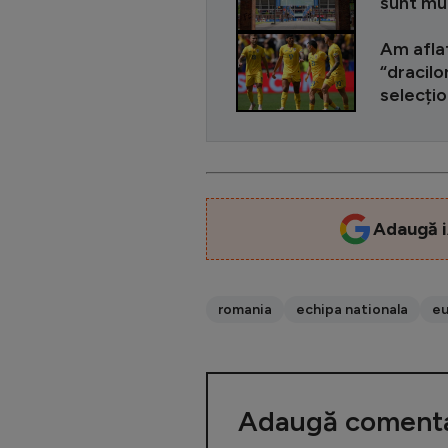
sunt mul
Am aflat
“dracilo
selecțio
Adaugă i
romania
echipa nationala
eu
Adaugă comenta