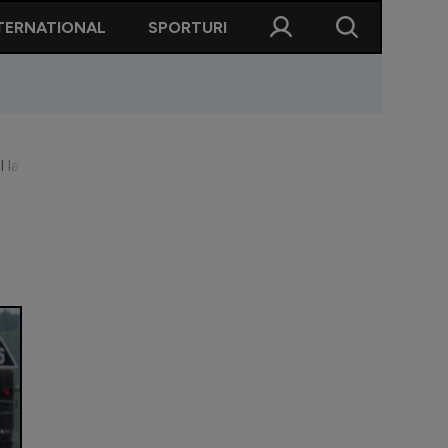
TERNATIONAL
SPORTURI
l la gară | FOTO