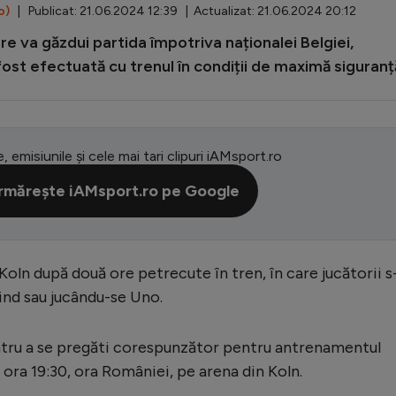
o)
| Publicat: 21.06.2024 12:39 | Actualizat: 21.06.2024 20:12
re va găzdui partida împotriva naționalei Belgiei,
 fost efectuată cu trenul în condiții de maximă siguranț
e, emisiunile și cele mai tari clipuri iAMsport.ro
rmărește iAMsport.ro pe Google
la Koln după două ore petrecute în tren, în care jucătorii s
tind sau jucându-se Uno.
pentru a se pregăti corespunzător pentru antrenamentul
 ora 19:30, ora României, pe arena din Koln.