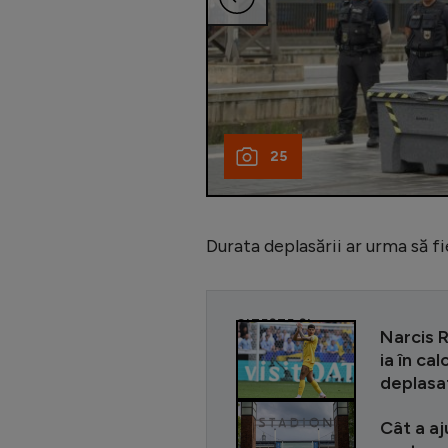
25
Durata deplasării ar urma să f
CITEȘTE ȘI
Narcis 
ia în ca
deplasa
Cât a aj