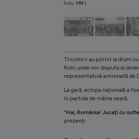
Foto :
FRF
|
Tricolorii au pornit la drum cu 
Koln, unde vor disputa al doil
reprezentativă antrenată de
La gară, echipa națională a fo
în partida de mâine seară.
”Hai, România! Jucați cu sufle
prezenți.