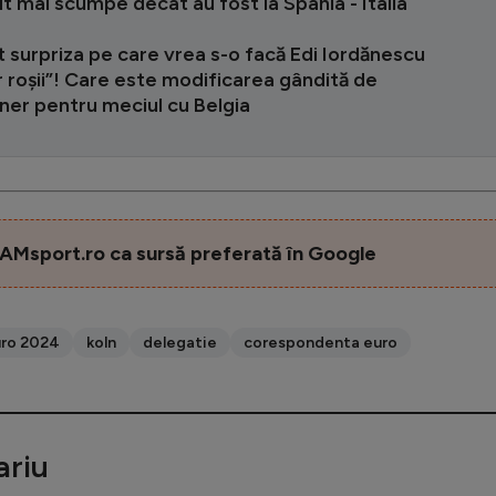
t mai scumpe decât au fost la Spania - Italia
 surpriza pe care vrea s-o facă Edi Iordănescu
r roșii”! Care este modificarea gândită de
ner pentru meciul cu Belgia
AMsport.ro ca sursă preferată în Google
ro 2024
koln
delegatie
corespondenta euro
riu