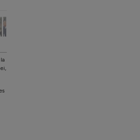
la
ei,
es