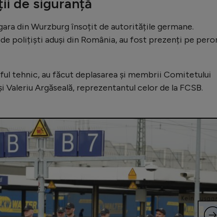
ii de siguranță
gara din Wurzburg însoțit de autoritățile germane.
e polițiști aduși din România, au fost prezenți pe pero
fful tehnic, au făcut deplasarea și membrii Comitetului
și Valeriu Argăseală, reprezentantul celor de la FCSB.