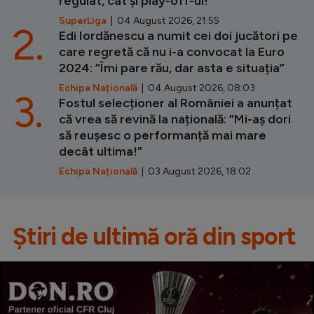
regulat, cât și play-off-ul!”
SuperLiga
| 04 August 2026, 21:55
2.
Edi Iordănescu a numit cei doi jucători pe
care regretă că nu i-a convocat la Euro
2024: ”Îmi pare rău, dar asta e situația”
Echipa Națională
| 04 August 2026, 08:03
3.
Fostul selecționer al României a anunțat
că vrea să revină la națională: ”Mi-aș dori
să reușesc o performanță mai mare
decât ultima!”
Echipa Națională
| 03 August 2026, 18:02
Știri de ultimă oră din sport