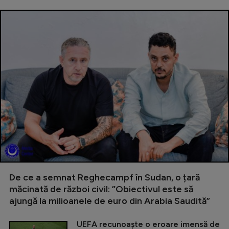
De ce a semnat Reghecampf în Sudan, o țară
măcinată de război civil: ”Obiectivul este să
ajungă la milioanele de euro din Arabia Saudită”
UEFA recunoaște o eroare imensă de