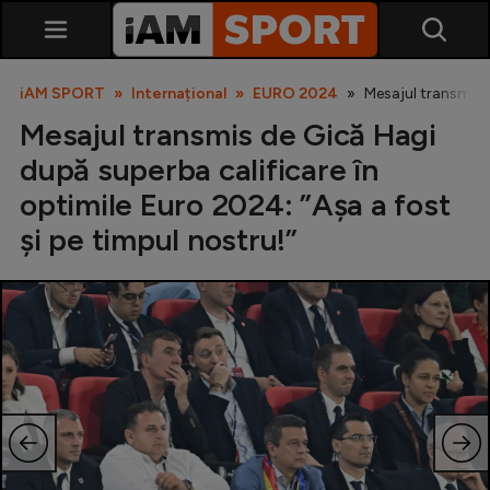
iAM SPORT
Internațional
EURO 2024
Mesajul transmis d
Mesajul transmis de Gică Hagi
după superba calificare în
optimile Euro 2024: ”Așa a fost
și pe timpul nostru!”
SuperLiga
Liga 2
Cupa României
Echipa Națională
U21
Fotbal feminin