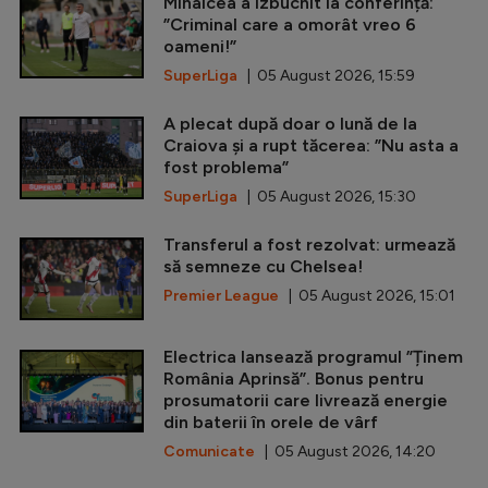
Mihalcea a izbucnit la conferință:
”Criminal care a omorât vreo 6
oameni!”
SuperLiga
| 05 August 2026, 15:59
A plecat după doar o lună de la
Craiova și a rupt tăcerea: ”Nu asta a
fost problema”
SuperLiga
| 05 August 2026, 15:30
Transferul a fost rezolvat: urmează
să semneze cu Chelsea!
Premier League
| 05 August 2026, 15:01
Electrica lansează programul ”Ținem
România Aprinsă”. Bonus pentru
prosumatorii care livrează energie
din baterii în orele de vârf
Comunicate
| 05 August 2026, 14:20