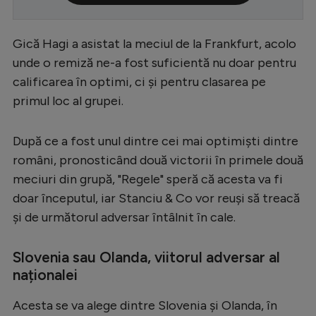
Serie A
Gică Hagi a asistat la meciul de la Frankfurt, acolo
Bundesliga
unde o remiză ne-a fost suficientă nu doar pentru
Ligue 1
calificarea în optimi, ci și pentru clasarea pe
Campionate
primul loc al grupei.
Starurile fotbalului
După ce a fost unul dintre cei mai optimiști dintre
EURO 2024
români, pronosticând două victorii în primele două
Stranieri
meciuri din grupă, "Regele" speră că acesta va fi
doar începutul, iar Stanciu & Co vor reuși să treacă
Clasamente
și de următorul adversar întâlnit în cale.
Slovenia sau Olanda, viitorul adversar al
naționalei
Tenis
Handbal
Acesta se va alege dintre Slovenia și Olanda, în