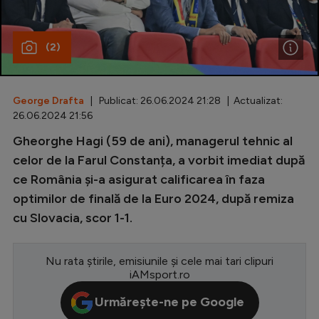
Special
(2)
Diverse
Inedit
George Drafta
| Publicat: 26.06.2024 21:28 | Actualizat:
Clasamente
26.06.2024 21:56
Gheorghe Hagi (59 de ani), managerul tehnic al
celor de la Farul Constanța, a vorbit imediat după
ce România și-a asigurat calificarea în faza
Champions League
optimilor de finală de la Euro 2024, după remiza
Europa League
cu Slovacia, scor 1-1.
Conference League
CM 2026
Nu rata știrile, emisiunile și cele mai tari clipuri
iAMsport.ro
Premier League
Urmărește-ne pe Google
LaLiga