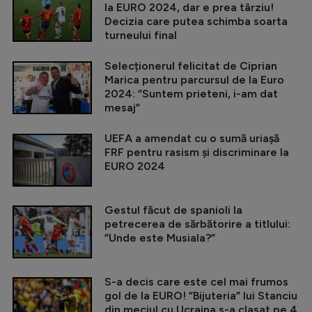
la EURO 2024, dar e prea târziu!
Decizia care putea schimba soarta
turneului final
Selecționerul felicitat de Ciprian
Marica pentru parcursul de la Euro
2024: ”Suntem prieteni, i-am dat
mesaj”
UEFA a amendat cu o sumă uriașă
FRF pentru rasism și discriminare la
EURO 2024
Gestul făcut de spanioli la
petrecerea de sărbătorire a titlului:
”Unde este Musiala?”
S-a decis care este cel mai frumos
gol de la EURO! ”Bijuteria” lui Stanciu
din meciul cu Ucraina s-a clasat pe 4