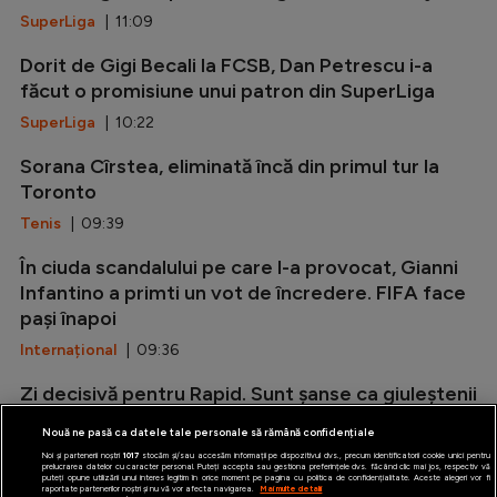
SuperLiga
| 11:09
Dorit de Gigi Becali la FCSB, Dan Petrescu i-a
făcut o promisiune unui patron din SuperLiga
SuperLiga
| 10:22
Sorana Cîrstea, eliminată încă din primul tur la
Toronto
Tenis
| 09:39
În ciuda scandalului pe care l-a provocat, Gianni
Infantino a primti un vot de încredere. FIFA face
pași înapoi
Internațional
| 09:36
Zi decisivă pentru Rapid. Sunt șanse ca giuleștenii
să facă transferul mult așteptat
Nouă ne pasă ca datele tale personale să rămână confidențiale
SuperLiga
| 08:55
Noi și partenerii noștri
1017
stocăm și/sau accesăm informații pe dispozitivul dvs., precum identificatorii cookie unici pentru
prelucrarea datelor cu caracter personal. Puteți accepta sau gestiona preferințele dvs. făcând clic mai jos, respectiv vă
puteți opune utilizării unui interes legitim în orice moment pe pagina cu politica de confidențialitate. Aceste alegeri vor fi
raportate partenerilor noștri și nu vă vor afecta navigarea.
Mai multe detalii