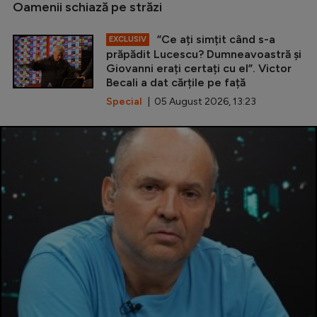
Oamenii schiază pe străzi
”Ce ați simțit când s-a
EXCLUSIV
prăpădit Lucescu? Dumneavoastră și
Giovanni erați certați cu el”. Victor
Becali a dat cărțile pe față
Special
| 05 August 2026, 13:23