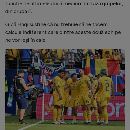
funcție de ultimele două meciuri din faza grupelor,
Natație
din grupa F.
Formula 1
Gică Hagi susține că nu trebuie să ne facem
Gimnastică
calcule indiferent care dintre aceste două echipe
Auto
ne vor ieși în cale.
Rugby
Ciclism
Alte sporturi
JO 2024
JO 2026