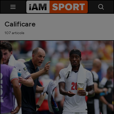
Calificare
107 articole
SuperLiga
Liga 2
Cupa României
Echipa Națională
U21
Fotbal feminin