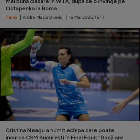
Intră în cont
mai bună clasare în WTA, după ce o învinge pe
Ostapenko la Roma
Creează cont
Tenis
| Andrei Mazurchievici | 12 Mai 2026, 16:17
Cristina Neagu a numit echipa care poate
încurca CSM București în Final Four: ”Dacă are