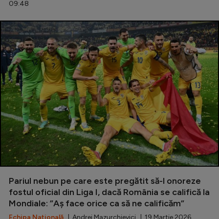
09:48
Pariul nebun pe care este pregătit să-l onoreze
fostul oficial din Liga I, dacă România se califică la
Mondiale: ”Aș face orice ca să ne calificăm”
Echipa Națională
| Andrei Mazurchievici | 19 Martie 2026,