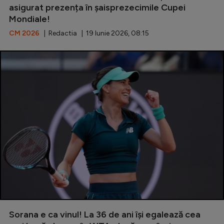
asigurat prezența în șaisprezecimile Cupei
Natație
Mondiale!
Formula 1
CM 2026
| Redactia | 19 Iunie 2026, 08:15
Gimnastică
Auto
Rugby
Ciclism
Alte sporturi
JO 2024
JO 2026
Sorana e ca vinul! La 36 de ani își egalează cea