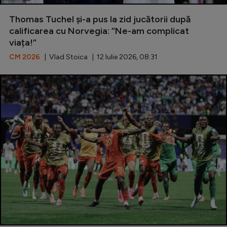
Special
Thomas Tuchel și-a pus la zid jucătorii după
calificarea cu Norvegia: ”Ne-am complicat
Diverse
viața!”
Inedit
CM 2026
| Vlad Stoica | 12 Iulie 2026, 08:31
Clasamente
Champions League
Europa League
Conference League
CM 2026
Premier League
LaLiga