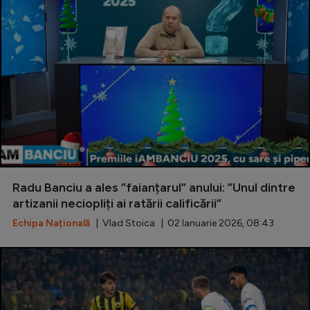
Radu Banciu a ales ”faianțarul” anului: ”Unul dintre
artizanii neciopliți ai ratării calificării”
Echipa Națională
| Vlad Stoica | 02 Ianuarie 2026, 08:43