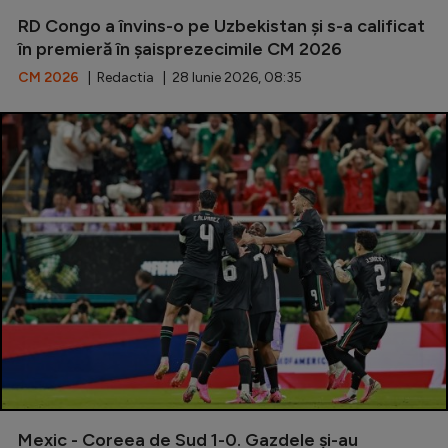
RD Congo a învins-o pe Uzbekistan și s-a calificat
Serie A
în premieră în șaisprezecimile CM 2026
Bundesliga
CM 2026
| Redactia | 28 Iunie 2026, 08:35
Ligue 1
Campionate
Starurile fotbalului
EURO 2024
Stranieri
Clasamente
Tenis
Handbal
Mexic - Coreea de Sud 1-0. Gazdele și-au