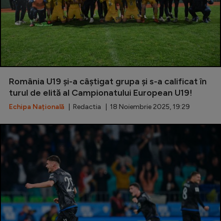
România U19 și-a câștigat grupa și s-a calificat în
turul de elită al Campionatului European U19!
Echipa Națională
| Redactia | 18 Noiembrie 2025, 19:29