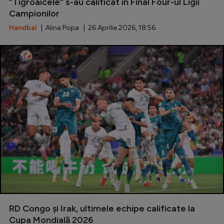
”Tigroaicele” s-au calificat în Final Four-ul Ligii
Campionilor
Handbal
| Alina Popa | 26 Aprilie 2026, 18:56
RD Congo şi Irak, ultimele echipe calificate la
Cupa Mondială 2026