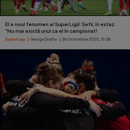
El e noul fenomen al SuperLigii! Șefii, în extaz:
”Nu mai există unul ca el în campionat!
SuperLiga
| George Drafta | 26 Octombrie 2025, 15:38