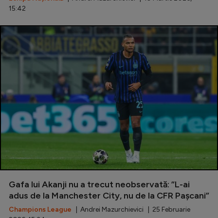
15:42
Gafa lui Akanji nu a trecut neobservată: ”L-ai
adus de la Manchester City, nu de la CFR Pașcani”
Champions League
| Andrei Mazurchievici | 25 Februarie